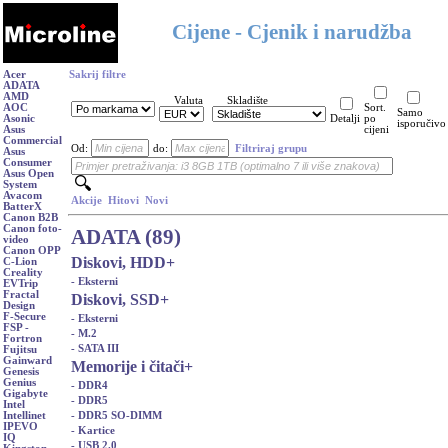
Cijene - Cjenik i narudžba
Acer
Sakrij filtre
ADATA
AMD
Valuta
Skladište
AOC
Sort.
Samo
Asonic
Detalji
po
isporučivo
Asus
cijeni
Commercial
Od:
do:
Filtriraj grupu
Asus
Consumer
Asus Open
System
Avacom
Akcije
Hitovi
Novi
BatterX
Canon B2B
Canon foto-
ADATA (89)
video
Canon OPP
Diskovi, HDD
+
C-Lion
Creality
- Eksterni
EVTrip
Fractal
Diskovi, SSD
+
Design
F-Secure
- Eksterni
FSP -
- M.2
Fortron
- SATA III
Fujitsu
Gainward
Memorije i čitači
+
Genesis
Genius
- DDR4
Gigabyte
- DDR5
Intel
- DDR5 SO-DIMM
Intellinet
IPEVO
- Kartice
IQ
- USB 2.0