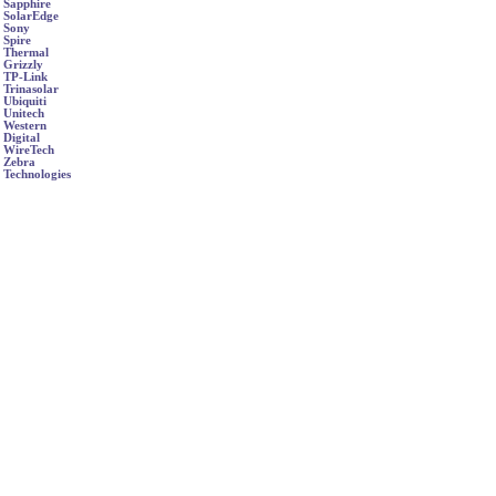
Sapphire
SolarEdge
Sony
Spire
Thermal
Grizzly
TP-Link
Trinasolar
Ubiquiti
Unitech
Western
Digital
WireTech
Zebra
Technologies