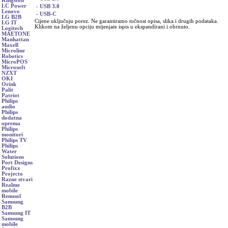
Kingston
LC Power
- USB 3.0
Lenovo
- USB-C
LG B2B
Cijene uključuju porez. Ne garantiramo točnost opisa, slika i drugih podataka.
LG IT
Klikom na željenu opciju mijenjate ispis u ekspandirani i obrnuto.
Logitech
MAETONE
Manhattan
Maxell
Microline
Robotics
MicroPOS
Microsoft
NZXT
OKI
Orink
Palit
Patriot
Philips
audio
Philips
dodatna
oprema
Philips
monitori
Philips TV
Philips
Water
Solutions
Port Designs
Profixx
Projecto
Razne stvari
Realme
mobile
Renusol
Samsung
B2B
Samsung IT
Samsung
mobile