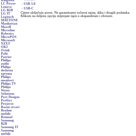
Kingston
LC Power
- USB 3.0
Lenovo
- USB-C
LG B2B
Cijene uključuju porez. Ne garantiramo točnost opisa, slika i drugih podataka.
LG IT
Klikom na željenu opciju mijenjate ispis u ekspandirani i obrnuto.
Logitech
MAETONE
Manhattan
Maxell
Microline
Robotics
MicroPOS
Microsoft
NZXT
OKI
Orink
Palit
Patriot
Philips
audio
Philips
dodatna
oprema
Philips
monitori
Philips TV
Philips
Water
Solutions
Port Designs
Profixx
Projecto
Razne stvari
Realme
mobile
Renusol
Samsung
B2B
Samsung IT
Samsung
mobile