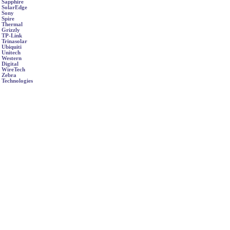
Sapphire
SolarEdge
Sony
Spire
Thermal
Grizzly
TP-Link
Trinasolar
Ubiquiti
Unitech
Western
Digital
WireTech
Zebra
Technologies