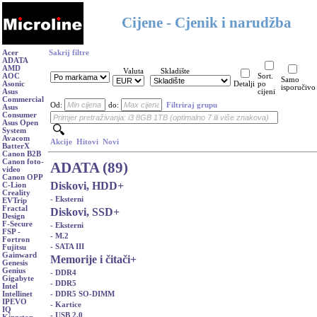
Cijene - Cjenik i narudžba
Acer
Sakrij filtre
ADATA
AMD
Valuta
Skladište
AOC
Sort.
Samo
Asonic
Detalji
po
isporučivo
Asus
cijeni
Commercial
Od:
do:
Filtriraj grupu
Asus
Consumer
Asus Open
System
Avacom
Akcije
Hitovi
Novi
BatterX
Canon B2B
Canon foto-
ADATA (89)
video
Canon OPP
Diskovi, HDD
+
C-Lion
Creality
- Eksterni
EVTrip
Fractal
Diskovi, SSD
+
Design
F-Secure
- Eksterni
FSP -
- M.2
Fortron
- SATA III
Fujitsu
Gainward
Memorije i čitači
+
Genesis
Genius
- DDR4
Gigabyte
- DDR5
Intel
- DDR5 SO-DIMM
Intellinet
IPEVO
- Kartice
IQ
- USB 2.0