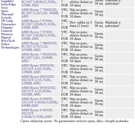
Garan.
Hladnjak u
Sapphire
8C/16T 3,8GHz/5,3GHz,
?
obično dolazi za
36 mj.
pakiranju!
SolarEdge
32MB, AM5
EUR
10 dana
Sony
AMD Ryzen 7 7800X3D,
VPC:
Nije na putu,
Spire
Garan.
8C/16T 4,2G/5,0G, 96MB,
?
obično dolazi za
Thermal
36 mj.
AM5
EUR
10 dana
Grizzly
AMD Ryzen 7 8700G,
VPC:
TP-Link
Dov. zaliha za 3
Garan.
Hladnjak u
8C/16T 3,8GHz/5,1GHz,
?
Trinasolar
dana (1 kom)
36 mj.
pakiranju!
24MB, AM5
EUR
Ubiquiti
Unitech
AMD Ryzen 7 9700X,
VPC:
Nije na putu,
Garan.
Western
8C/16T 3,8GHz/5,5GHz,
?
obično dolazi za
36 mj.
Digital
32MB, AM5
EUR
10 dana
WireTech
AMD Ryzen 7 9800X3D,
VPC:
Nije na putu,
Zebra
Garan.
8C/16T 4,7G/5,2G,
?
obično dolazi za
Technologies
36 mj.
105MB, AM5
EUR
10 dana
AMD Ryzen 7 9850X3D,
VPC:
Nije na putu,
Garan.
8C/16T 5,6G, 104MB,
?
obično dolazi za
36 mj.
AM5
EUR
10 dana
AMD Ryzen 9900X3D,
VPC:
Nije na putu,
Garan.
12C/24T 4,4/5,5GHz,
?
obično dolazi za
36 mj.
128MB, AM5
EUR
10 dana
AMD Ryzen 9950X3D,
VPC:
Nije na putu,
Garan.
16C/32T 4,3/5,7GHz,
?
obično dolazi za
36 mj.
128MB, AM5
EUR
10 dana
AMD Ryzen 9950X3D2,
VPC:
Nije na putu,
Garan.
16C/32T 4,3/5,6GHz,
?
obično dolazi za
36 mj.
192MB, AM5
EUR
10 dana
AMD Ryzen 9 9900X,
VPC:
Nije na putu,
Garan.
12C/24T 4,4GHz/5,6GHz,
?
obično dolazi za
36 mj.
64MB,AM5
EUR
10 dana
AMD Ryzen 9 9950X,
VPC:
Nije na putu,
Garan.
16C/32T
?
obično dolazi za
36 mj.
4,3GHz/5,7GHz,AM5
EUR
10 dana
Cijene uključuju porez. Ne garantiramo točnost opisa, slika i drugih podataka.