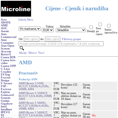
Cijene - Cjenik i narudžba
Acer
Sakrij filtre
ADATA
AMD
Valuta
Skladište
AOC
Sort.
Samo
Asonic
Detalji
po
isporučivo
Asus
cijeni
Commercial
Od:
do:
Filtriraj grupu
Asus
Consumer
Asus Open
System
Avacom
Akcije
Hitovi
Novi
BatterX
Canon B2B
Canon foto-
AMD
video
Canon OPP
C-Lion
Creality
Procesori
+
EVTrip
Fractal
Podnožje AM4
Design
AMD Ryzen 5 5500,
VPC:
F-Secure
Dovoljno (32
Garan.
6C/12T 3,6GHz/4,2GHz,
?
FSP -
kom)
36 mj.
16MB, AM4
EUR
Fortron
Fujitsu
AMD Ryzen 5 5500GT,
VPC:
Nije na putu,
Garan.
Gainward
6C/12T 3,6/4,4GHz,16MB,
?
obično dolazi za
36 mj.
Genesis
AM4
EUR
10 dana
Genius
AMD Ryzen 5 5600G,
VPC:
Gigabyte
Dovoljno (17
Garan.
6C/12T 3,9GHz/4,4GHz,
?
Intel
kom)
36 mj.
16MB, AM4
EUR
Intellinet
IPEVO
AMD Ryzen 5 5600GT,
VPC:
Nije na putu,
Garan.
IQ
6C/12T 3,6/4,6GHz,16MB,
?
obično dolazi za
Hit.
36 mj.