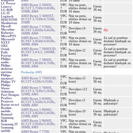
Kingston
AM4
EUR
10 dana
LC Power
AMD Ryzen 5 5600X,
VPC:
Nije na putu,
Garan.
Lenovo
6C/12T 3,7GHz/4,6GHz,
?
obično dolazi za
36 mj.
LG B2B
35MB, AM4
EUR
10 dana
LG IT
AMD Ryzen 5 5600XT,
VPC:
Nije na putu,
Logitech
Garan.
6C/12T 3,7GHz/4,7GHz,
?
obično dolazi za
MAETONE
36 mj.
35MB
EUR
10 dana
Manhattan
Maxell
AMD Ryzen 7 5700G,
VPC:
Dovoljno (4
Garan.
Microline
8C/16T 3,8GHz/4,6GHz,
?
Hit.
kom)
36 mj.
Robotics
16MB, AM4
EUR
MicroPOS
AMD Ryzen 7 5700X,
VPC:
Nije na putu,
Za rad je poteban
Garan.
Microsoft
8C/16T 3,4GHz/4,6GHz,
?
obično dolazi za
dodatni hladnjak za
36 mj.
NZXT
36MB, AM4
EUR
10 dana
procesor!
OKI
AMD Ryzen 7 5800X3D,
VPC:
Za rad je poteban
Orink
Dovoljno (2
Garan.
8C/16T 3,4/4,5, 100MB,
?
dodatni hladnjak za
Palit
kom)
36 mj.
AM4
EUR
procesor!
Patriot
Philips
AMD Ryzen 7 5800X,
VPC:
Nije na putu,
Za rad je poteban
Garan.
audio
8C/16T 3,8GHz/4,7GHz,
?
obično dolazi za
dodatni hladnjak za
36 mj.
Philips
36MB, AM4
EUR
10 dana
procesor!
dodatna
oprema
Podnožje AM5
Philips
VPC:
AMD Ryzen 5 7500X3D,
Dovoljno (5
Garan.
monitori
?
6C/12T 4,GHz/4,5GHz
kom)
36 mj.
Philips TV
EUR
Philips
AMD Ryzen 5 7600X,
VPC:
Water
Dovoljno (12
Garan.
6C/12T 4,7GHz/5,3GHz,
?
Solutions
kom)
36 mj.
32MB, AM5
EUR
Port Designs
Profixx
AMD Ryzen 5 8500G,
VPC:
Dovoljno (1
Garan.
Hladnjak u
Projecto
6C/12T 3,5GHz/4,1GHz,
?
kom)
36 mj.
pakiranju!
Razne stvari
16MB, AM5
EUR
Realme
AMD Ryzen 5 8600G,
VPC:
Dovoljno (9
Garan.
Hladnjak u
mobile
6C/12T 3,8GHz/5,0GHz,
?
kom)
36 mj.
pakiranju!
Renusol
22MB, AM5
EUR
Samsung
AMD Ryzen 5 9600X,
VPC:
Nije na putu,
B2B
Garan.
6C/12T 3,9GHz/5,4GHz,
?
obično dolazi za
Samsung IT
36 mj.
38MB, AM5
EUR
10 dana
Samsung
mobile
AMD Ryzen 7 7700,
VPC:
Nije na putu,