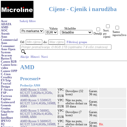
Cijene - Cjenik i narudžba
Acer
Sakrij filtre
ADATA
AMD
Valuta
Skladište
AOC
Sort.
Samo
Asonic
Detalji
po
isporučivo
Asus
cijeni
Commercial
Od:
do:
Filtriraj grupu
Asus
Consumer
Asus Open
System
Avacom
Akcije
Hitovi
Novi
BatterX
Canon B2B
Canon foto-
AMD
video
Canon OPP
C-Lion
Creality
Procesori
+
EVTrip
Fractal
Podnožje AM4
Design
AMD Ryzen 5 5500,
VPC:
F-Secure
Dovoljno (32
Garan.
6C/12T 3,6GHz/4,2GHz,
?
FSP -
kom)
36 mj.
16MB, AM4
EUR
Fortron
Fujitsu
AMD Ryzen 5 5500GT,
VPC:
Nije na putu,
Garan.
Gainward
6C/12T 3,6/4,4GHz,16MB,
?
obično dolazi za
36 mj.
Genesis
AM4
EUR
10 dana
Genius
AMD Ryzen 5 5600G,
VPC:
Gigabyte
Dovoljno (7
Garan.
6C/12T 3,9GHz/4,4GHz,
?
Intel
kom)
36 mj.
16MB, AM4
EUR
Intellinet
IPEVO
AMD Ryzen 5 5600GT,
VPC:
Nije na putu,
Garan.
IQ
6C/12T 3,6/4,6GHz,16MB,
?
obično dolazi za
Hit.
36 mj.