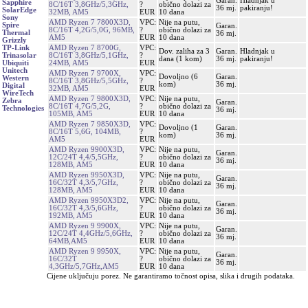
Garan.
Hladnjak u
Sapphire
8C/16T 3,8GHz/5,3GHz,
?
obično dolazi za
36 mj.
pakiranju!
SolarEdge
32MB, AM5
EUR
10 dana
Sony
AMD Ryzen 7 7800X3D,
VPC:
Nije na putu,
Spire
Garan.
8C/16T 4,2G/5,0G, 96MB,
?
obično dolazi za
Thermal
36 mj.
AM5
EUR
10 dana
Grizzly
AMD Ryzen 7 8700G,
VPC:
TP-Link
Dov. zaliha za 3
Garan.
Hladnjak u
8C/16T 3,8GHz/5,1GHz,
?
Trinasolar
dana (1 kom)
36 mj.
pakiranju!
24MB, AM5
EUR
Ubiquiti
Unitech
AMD Ryzen 7 9700X,
VPC:
Dovoljno (6
Garan.
Western
8C/16T 3,8GHz/5,5GHz,
?
kom)
36 mj.
Digital
32MB, AM5
EUR
WireTech
AMD Ryzen 7 9800X3D,
VPC:
Nije na putu,
Zebra
Garan.
8C/16T 4,7G/5,2G,
?
obično dolazi za
Technologies
36 mj.
105MB, AM5
EUR
10 dana
AMD Ryzen 7 9850X3D,
VPC:
Dovoljno (1
Garan.
8C/16T 5,6G, 104MB,
?
kom)
36 mj.
AM5
EUR
AMD Ryzen 9900X3D,
VPC:
Nije na putu,
Garan.
12C/24T 4,4/5,5GHz,
?
obično dolazi za
36 mj.
128MB, AM5
EUR
10 dana
AMD Ryzen 9950X3D,
VPC:
Nije na putu,
Garan.
16C/32T 4,3/5,7GHz,
?
obično dolazi za
36 mj.
128MB, AM5
EUR
10 dana
AMD Ryzen 9950X3D2,
VPC:
Nije na putu,
Garan.
16C/32T 4,3/5,6GHz,
?
obično dolazi za
36 mj.
192MB, AM5
EUR
10 dana
AMD Ryzen 9 9900X,
VPC:
Nije na putu,
Garan.
12C/24T 4,4GHz/5,6GHz,
?
obično dolazi za
36 mj.
64MB,AM5
EUR
10 dana
AMD Ryzen 9 9950X,
VPC:
Nije na putu,
Garan.
16C/32T
?
obično dolazi za
36 mj.
4,3GHz/5,7GHz,AM5
EUR
10 dana
Cijene uključuju porez. Ne garantiramo točnost opisa, slika i drugih podataka.