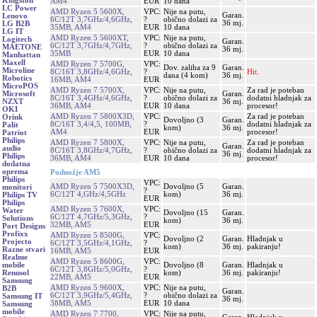
Kingston
AM4
EUR
10 dana
LC Power
AMD Ryzen 5 5600X,
VPC:
Nije na putu,
Garan.
Lenovo
6C/12T 3,7GHz/4,6GHz,
?
obično dolazi za
36 mj.
LG B2B
35MB, AM4
EUR
10 dana
LG IT
AMD Ryzen 5 5600XT,
VPC:
Nije na putu,
Logitech
Garan.
6C/12T 3,7GHz/4,7GHz,
?
obično dolazi za
MAETONE
36 mj.
35MB
EUR
10 dana
Manhattan
Maxell
AMD Ryzen 7 5700G,
VPC:
Dov. zaliha za 9
Garan.
Microline
8C/16T 3,8GHz/4,6GHz,
?
Hit.
dana (4 kom)
36 mj.
Robotics
16MB, AM4
EUR
MicroPOS
AMD Ryzen 7 5700X,
VPC:
Nije na putu,
Za rad je poteban
Garan.
Microsoft
8C/16T 3,4GHz/4,6GHz,
?
obično dolazi za
dodatni hladnjak za
36 mj.
NZXT
36MB, AM4
EUR
10 dana
procesor!
OKI
AMD Ryzen 7 5800X3D,
VPC:
Za rad je poteban
Orink
Dovoljno (3
Garan.
8C/16T 3,4/4,5, 100MB,
?
dodatni hladnjak za
Palit
kom)
36 mj.
AM4
EUR
procesor!
Patriot
Philips
AMD Ryzen 7 5800X,
VPC:
Nije na putu,
Za rad je poteban
Garan.
audio
8C/16T 3,8GHz/4,7GHz,
?
obično dolazi za
dodatni hladnjak za
36 mj.
Philips
36MB, AM4
EUR
10 dana
procesor!
dodatna
oprema
Podnožje AM5
Philips
VPC:
AMD Ryzen 5 7500X3D,
Dovoljno (5
Garan.
monitori
?
6C/12T 4,GHz/4,5GHz
kom)
36 mj.
Philips TV
EUR
Philips
AMD Ryzen 5 7600X,
VPC:
Water
Dovoljno (15
Garan.
6C/12T 4,7GHz/5,3GHz,
?
Solutions
kom)
36 mj.
32MB, AM5
EUR
Port Designs
Profixx
AMD Ryzen 5 8500G,
VPC:
Dovoljno (2
Garan.
Hladnjak u
Projecto
6C/12T 3,5GHz/4,1GHz,
?
kom)
36 mj.
pakiranju!
Razne stvari
16MB, AM5
EUR
Realme
AMD Ryzen 5 8600G,
VPC:
Dovoljno (8
Garan.
Hladnjak u
mobile
6C/12T 3,8GHz/5,0GHz,
?
kom)
36 mj.
pakiranju!
Renusol
22MB, AM5
EUR
Samsung
AMD Ryzen 5 9600X,
VPC:
Nije na putu,
B2B
Garan.
6C/12T 3,9GHz/5,4GHz,
?
obično dolazi za
Samsung IT
36 mj.
38MB, AM5
EUR
10 dana
Samsung
mobile
AMD Ryzen 7 7700,
VPC:
Nije na putu,