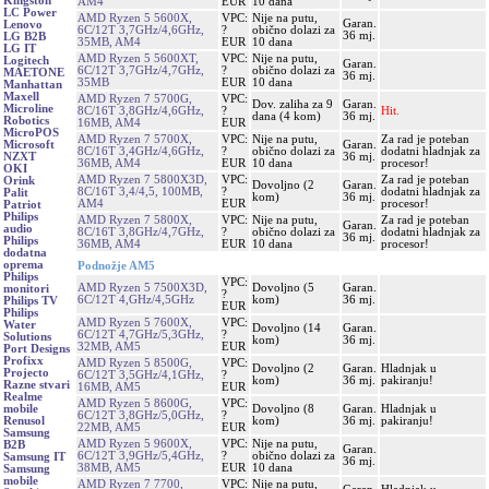
Kingston
AM4
EUR
10 dana
LC Power
AMD Ryzen 5 5600X,
VPC:
Nije na putu,
Garan.
Lenovo
6C/12T 3,7GHz/4,6GHz,
?
obično dolazi za
36 mj.
LG B2B
35MB, AM4
EUR
10 dana
LG IT
AMD Ryzen 5 5600XT,
VPC:
Nije na putu,
Logitech
Garan.
6C/12T 3,7GHz/4,7GHz,
?
obično dolazi za
MAETONE
36 mj.
35MB
EUR
10 dana
Manhattan
Maxell
AMD Ryzen 7 5700G,
VPC:
Dov. zaliha za 9
Garan.
Microline
8C/16T 3,8GHz/4,6GHz,
?
Hit.
dana (4 kom)
36 mj.
Robotics
16MB, AM4
EUR
MicroPOS
AMD Ryzen 7 5700X,
VPC:
Nije na putu,
Za rad je poteban
Garan.
Microsoft
8C/16T 3,4GHz/4,6GHz,
?
obično dolazi za
dodatni hladnjak za
36 mj.
NZXT
36MB, AM4
EUR
10 dana
procesor!
OKI
AMD Ryzen 7 5800X3D,
VPC:
Za rad je poteban
Orink
Dovoljno (2
Garan.
8C/16T 3,4/4,5, 100MB,
?
dodatni hladnjak za
Palit
kom)
36 mj.
AM4
EUR
procesor!
Patriot
Philips
AMD Ryzen 7 5800X,
VPC:
Nije na putu,
Za rad je poteban
Garan.
audio
8C/16T 3,8GHz/4,7GHz,
?
obično dolazi za
dodatni hladnjak za
36 mj.
Philips
36MB, AM4
EUR
10 dana
procesor!
dodatna
oprema
Podnožje AM5
Philips
VPC:
AMD Ryzen 5 7500X3D,
Dovoljno (5
Garan.
monitori
?
6C/12T 4,GHz/4,5GHz
kom)
36 mj.
Philips TV
EUR
Philips
AMD Ryzen 5 7600X,
VPC:
Water
Dovoljno (14
Garan.
6C/12T 4,7GHz/5,3GHz,
?
Solutions
kom)
36 mj.
32MB, AM5
EUR
Port Designs
Profixx
AMD Ryzen 5 8500G,
VPC:
Dovoljno (2
Garan.
Hladnjak u
Projecto
6C/12T 3,5GHz/4,1GHz,
?
kom)
36 mj.
pakiranju!
Razne stvari
16MB, AM5
EUR
Realme
AMD Ryzen 5 8600G,
VPC:
Dovoljno (8
Garan.
Hladnjak u
mobile
6C/12T 3,8GHz/5,0GHz,
?
kom)
36 mj.
pakiranju!
Renusol
22MB, AM5
EUR
Samsung
AMD Ryzen 5 9600X,
VPC:
Nije na putu,
B2B
Garan.
6C/12T 3,9GHz/5,4GHz,
?
obično dolazi za
Samsung IT
36 mj.
38MB, AM5
EUR
10 dana
Samsung
mobile
AMD Ryzen 7 7700,
VPC:
Nije na putu,