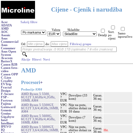
Cijene - Cjenik i narudžba
Acer
Sakrij filtre
ADATA
AMD
Valuta
Skladište
AOC
Sort.
Samo
Asonic
Detalji
po
isporučivo
Asus
cijeni
Commercial
Od:
do:
Filtriraj grupu
Asus
Consumer
Asus Open
System
Avacom
Akcije
Hitovi
Novi
BatterX
Canon B2B
Canon foto-
AMD
video
Canon OPP
C-Lion
Creality
Procesori
+
EVTrip
Fractal
Podnožje AM4
Design
AMD Ryzen 5 5500,
VPC:
F-Secure
Dovoljno (33
Garan.
6C/12T 3,6GHz/4,2GHz,
?
FSP -
kom)
36 mj.
16MB, AM4
EUR
Fortron
Fujitsu
AMD Ryzen 5 5500GT,
VPC:
Nije na putu,
Garan.
Gainward
6C/12T 3,6/4,4GHz,16MB,
?
obično dolazi za
36 mj.
Genesis
AM4
EUR
10 dana
Genius
AMD Ryzen 5 5600G,
VPC:
Gigabyte
Dovoljno (7
Garan.
6C/12T 3,9GHz/4,4GHz,
?
Intel
kom)
36 mj.
16MB, AM4
EUR
Intellinet
IPEVO
AMD Ryzen 5 5600GT,
VPC:
Nije na putu,
Garan.
IQ
6C/12T 3,6/4,6GHz,16MB,
?
obično dolazi za
Hit.
36 mj.