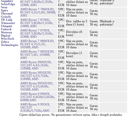
Garan.
Hladnjak u
Sapphire
8C/16T 3,8GHz/5,3GHz,
?
obično dolazi za
36 mj.
pakiranju!
SolarEdge
32MB, AM5
EUR
10 dana
Sony
AMD Ryzen 7 7800X3D,
VPC:
Nije na putu,
Spire
Garan.
8C/16T 4,2G/5,0G, 96MB,
?
obično dolazi za
Thermal
36 mj.
AM5
EUR
10 dana
Grizzly
AMD Ryzen 7 8700G,
VPC:
TP-Link
Dov. zaliha za 3
Garan.
Hladnjak u
8C/16T 3,8GHz/5,1GHz,
?
Trinasolar
dana (1 kom)
36 mj.
pakiranju!
24MB, AM5
EUR
Ubiquiti
Unitech
AMD Ryzen 7 9700X,
VPC:
Dovoljno (6
Garan.
Western
8C/16T 3,8GHz/5,5GHz,
?
kom)
36 mj.
Digital
32MB, AM5
EUR
WireTech
AMD Ryzen 7 9800X3D,
VPC:
Nije na putu,
Zebra
Garan.
8C/16T 4,7G/5,2G,
?
obično dolazi za
Technologies
36 mj.
105MB, AM5
EUR
10 dana
AMD Ryzen 7 9850X3D,
VPC:
Dovoljno (1
Garan.
8C/16T 5,6G, 104MB,
?
kom)
36 mj.
AM5
EUR
AMD Ryzen 9900X3D,
VPC:
Nije na putu,
Garan.
12C/24T 4,4/5,5GHz,
?
obično dolazi za
36 mj.
128MB, AM5
EUR
10 dana
AMD Ryzen 9950X3D,
VPC:
Nije na putu,
Garan.
16C/32T 4,3/5,7GHz,
?
obično dolazi za
36 mj.
128MB, AM5
EUR
10 dana
AMD Ryzen 9950X3D2,
VPC:
Nije na putu,
Garan.
16C/32T 4,3/5,6GHz,
?
obično dolazi za
36 mj.
192MB, AM5
EUR
10 dana
AMD Ryzen 9 9900X,
VPC:
Nije na putu,
Garan.
12C/24T 4,4GHz/5,6GHz,
?
obično dolazi za
36 mj.
64MB,AM5
EUR
10 dana
AMD Ryzen 9 9950X,
VPC:
Nije na putu,
Garan.
16C/32T
?
obično dolazi za
36 mj.
4,3GHz/5,7GHz,AM5
EUR
10 dana
Cijene uključuju porez. Ne garantiramo točnost opisa, slika i drugih podataka.