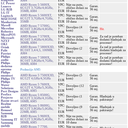
Kingston
AM4
EUR
LC Power
AMD Ryzen 5 5600X,
VPC:
Nije na putu,
Garan.
Lenovo
6C/12T 3,7GHz/4,6GHz,
?
obično dolazi za
36 mj.
LG B2B
35MB, AM4
EUR
10 dana
LG IT
AMD Ryzen 5 5600XT,
VPC:
Nije na putu,
Logitech
Garan.
6C/12T 3,7GHz/4,7GHz,
?
obično dolazi za
MAETONE
36 mj.
35MB
EUR
10 dana
Manhattan
Maxell
AMD Ryzen 7 5700G,
VPC:
Dovoljno (4
Garan.
Microline
8C/16T 3,8GHz/4,6GHz,
?
Hit.
kom)
36 mj.
Robotics
16MB, AM4
EUR
MicroPOS
AMD Ryzen 7 5700X,
VPC:
Nije na putu,
Za rad je poteban
Garan.
Microsoft
8C/16T 3,4GHz/4,6GHz,
?
obično dolazi za
dodatni hladnjak za
36 mj.
NZXT
36MB, AM4
EUR
10 dana
procesor!
OKI
AMD Ryzen 7 5800X3D,
VPC:
Za rad je poteban
Orink
Dovoljno (2
Garan.
8C/16T 3,4/4,5, 100MB,
?
dodatni hladnjak za
Palit
kom)
36 mj.
AM4
EUR
procesor!
Patriot
Philips
AMD Ryzen 7 5800X,
VPC:
Nije na putu,
Za rad je poteban
Garan.
audio
8C/16T 3,8GHz/4,7GHz,
?
obično dolazi za
dodatni hladnjak za
36 mj.
Philips
36MB, AM4
EUR
10 dana
procesor!
dodatna
oprema
Podnožje AM5
Philips
VPC:
AMD Ryzen 5 7500X3D,
Dovoljno (5
Garan.
monitori
?
6C/12T 4,GHz/4,5GHz
kom)
36 mj.
Philips TV
EUR
Philips
AMD Ryzen 5 7600X,
VPC:
Water
Dovoljno (12
Garan.
6C/12T 4,7GHz/5,3GHz,
?
Solutions
kom)
36 mj.
32MB, AM5
EUR
Port Designs
Profixx
AMD Ryzen 5 8500G,
VPC:
Dovoljno (1
Garan.
Hladnjak u
Projecto
6C/12T 3,5GHz/4,1GHz,
?
kom)
36 mj.
pakiranju!
Razne stvari
16MB, AM5
EUR
Realme
AMD Ryzen 5 8600G,
VPC:
Dovoljno (9
Garan.
Hladnjak u
mobile
6C/12T 3,8GHz/5,0GHz,
?
kom)
36 mj.
pakiranju!
Renusol
22MB, AM5
EUR
Samsung
AMD Ryzen 5 9600X,
VPC:
Nije na putu,
B2B
Garan.
6C/12T 3,9GHz/5,4GHz,
?
obično dolazi za
Samsung IT
36 mj.
38MB, AM5
EUR
10 dana
Samsung
mobile
AMD Ryzen 7 7700,
VPC:
Nije na putu,