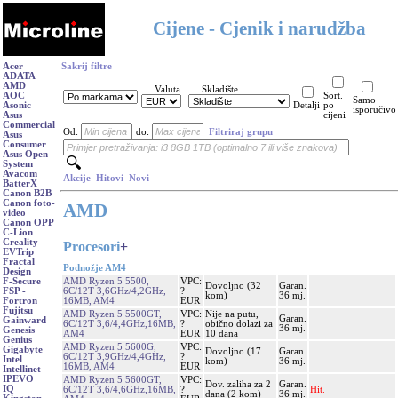
Cijene - Cjenik i narudžba
Acer
Sakrij filtre
ADATA
AMD
Valuta
Skladište
AOC
Sort.
Samo
Asonic
Detalji
po
isporučivo
Asus
cijeni
Commercial
Od:
do:
Filtriraj grupu
Asus
Consumer
Asus Open
System
Avacom
Akcije
Hitovi
Novi
BatterX
Canon B2B
Canon foto-
AMD
video
Canon OPP
C-Lion
Creality
Procesori
+
EVTrip
Fractal
Podnožje AM4
Design
AMD Ryzen 5 5500,
VPC:
F-Secure
Dovoljno (32
Garan.
6C/12T 3,6GHz/4,2GHz,
?
FSP -
kom)
36 mj.
16MB, AM4
EUR
Fortron
Fujitsu
AMD Ryzen 5 5500GT,
VPC:
Nije na putu,
Garan.
Gainward
6C/12T 3,6/4,4GHz,16MB,
?
obično dolazi za
36 mj.
Genesis
AM4
EUR
10 dana
Genius
AMD Ryzen 5 5600G,
VPC:
Gigabyte
Dovoljno (17
Garan.
6C/12T 3,9GHz/4,4GHz,
?
Intel
kom)
36 mj.
16MB, AM4
EUR
Intellinet
IPEVO
AMD Ryzen 5 5600GT,
VPC:
Dov. zaliha za 2
Garan.
IQ
6C/12T 3,6/4,6GHz,16MB,
?
Hit.
dana (2 kom)
36 mj.