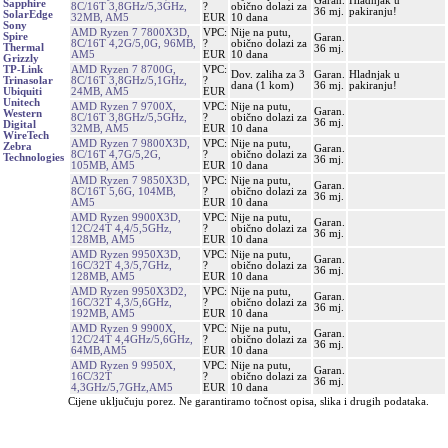
Garan.
Hladnjak u
Sapphire
8C/16T 3,8GHz/5,3GHz,
?
obično dolazi za
36 mj.
pakiranju!
SolarEdge
32MB, AM5
EUR
10 dana
Sony
AMD Ryzen 7 7800X3D,
VPC:
Nije na putu,
Spire
Garan.
8C/16T 4,2G/5,0G, 96MB,
?
obično dolazi za
Thermal
36 mj.
AM5
EUR
10 dana
Grizzly
AMD Ryzen 7 8700G,
VPC:
TP-Link
Dov. zaliha za 3
Garan.
Hladnjak u
8C/16T 3,8GHz/5,1GHz,
?
Trinasolar
dana (1 kom)
36 mj.
pakiranju!
24MB, AM5
EUR
Ubiquiti
Unitech
AMD Ryzen 7 9700X,
VPC:
Nije na putu,
Garan.
Western
8C/16T 3,8GHz/5,5GHz,
?
obično dolazi za
36 mj.
Digital
32MB, AM5
EUR
10 dana
WireTech
AMD Ryzen 7 9800X3D,
VPC:
Nije na putu,
Zebra
Garan.
8C/16T 4,7G/5,2G,
?
obično dolazi za
Technologies
36 mj.
105MB, AM5
EUR
10 dana
AMD Ryzen 7 9850X3D,
VPC:
Nije na putu,
Garan.
8C/16T 5,6G, 104MB,
?
obično dolazi za
36 mj.
AM5
EUR
10 dana
AMD Ryzen 9900X3D,
VPC:
Nije na putu,
Garan.
12C/24T 4,4/5,5GHz,
?
obično dolazi za
36 mj.
128MB, AM5
EUR
10 dana
AMD Ryzen 9950X3D,
VPC:
Nije na putu,
Garan.
16C/32T 4,3/5,7GHz,
?
obično dolazi za
36 mj.
128MB, AM5
EUR
10 dana
AMD Ryzen 9950X3D2,
VPC:
Nije na putu,
Garan.
16C/32T 4,3/5,6GHz,
?
obično dolazi za
36 mj.
192MB, AM5
EUR
10 dana
AMD Ryzen 9 9900X,
VPC:
Nije na putu,
Garan.
12C/24T 4,4GHz/5,6GHz,
?
obično dolazi za
36 mj.
64MB,AM5
EUR
10 dana
AMD Ryzen 9 9950X,
VPC:
Nije na putu,
Garan.
16C/32T
?
obično dolazi za
36 mj.
4,3GHz/5,7GHz,AM5
EUR
10 dana
Cijene uključuju porez. Ne garantiramo točnost opisa, slika i drugih podataka.