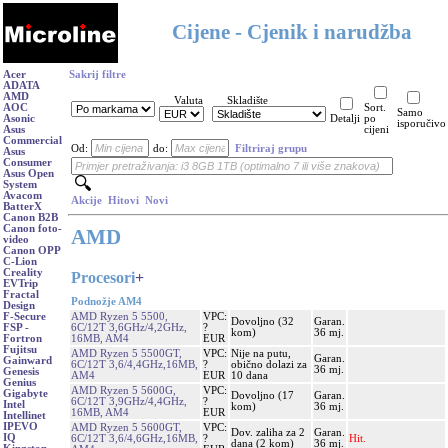
Cijene - Cjenik i narudžba
Acer
Sakrij filtre
ADATA
AMD
Valuta
Skladište
AOC
Sort.
Samo
Asonic
Detalji
po
isporučivo
Asus
cijeni
Commercial
Od:
do:
Filtriraj grupu
Asus
Consumer
Asus Open
System
Avacom
Akcije
Hitovi
Novi
BatterX
Canon B2B
Canon foto-
AMD
video
Canon OPP
C-Lion
Creality
Procesori
+
EVTrip
Fractal
Podnožje AM4
Design
AMD Ryzen 5 5500,
VPC:
F-Secure
Dovoljno (32
Garan.
6C/12T 3,6GHz/4,2GHz,
?
FSP -
kom)
36 mj.
16MB, AM4
EUR
Fortron
Fujitsu
AMD Ryzen 5 5500GT,
VPC:
Nije na putu,
Garan.
Gainward
6C/12T 3,6/4,4GHz,16MB,
?
obično dolazi za
36 mj.
Genesis
AM4
EUR
10 dana
Genius
AMD Ryzen 5 5600G,
VPC:
Gigabyte
Dovoljno (17
Garan.
6C/12T 3,9GHz/4,4GHz,
?
Intel
kom)
36 mj.
16MB, AM4
EUR
Intellinet
IPEVO
AMD Ryzen 5 5600GT,
VPC:
Dov. zaliha za 2
Garan.
IQ
6C/12T 3,6/4,6GHz,16MB,
?
Hit.
dana (2 kom)
36 mj.