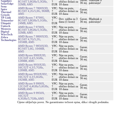
Garan.
Hladnjak u
Sapphire
8C/16T 3,8GHz/5,3GHz,
?
obično dolazi za
36 mj.
pakiranju!
SolarEdge
32MB, AM5
EUR
10 dana
Sony
AMD Ryzen 7 7800X3D,
VPC:
Nije na putu,
Spire
Garan.
8C/16T 4,2G/5,0G, 96MB,
?
obično dolazi za
Thermal
36 mj.
AM5
EUR
10 dana
Grizzly
AMD Ryzen 7 8700G,
VPC:
TP-Link
Dov. zaliha za 3
Garan.
Hladnjak u
8C/16T 3,8GHz/5,1GHz,
?
Trinasolar
dana (1 kom)
36 mj.
pakiranju!
24MB, AM5
EUR
Ubiquiti
Unitech
AMD Ryzen 7 9700X,
VPC:
Nije na putu,
Garan.
Western
8C/16T 3,8GHz/5,5GHz,
?
obično dolazi za
36 mj.
Digital
32MB, AM5
EUR
10 dana
WireTech
AMD Ryzen 7 9800X3D,
VPC:
Nije na putu,
Zebra
Garan.
8C/16T 4,7G/5,2G,
?
obično dolazi za
Technologies
36 mj.
105MB, AM5
EUR
10 dana
AMD Ryzen 7 9850X3D,
VPC:
Nije na putu,
Garan.
8C/16T 5,6G, 104MB,
?
obično dolazi za
36 mj.
AM5
EUR
10 dana
AMD Ryzen 9900X3D,
VPC:
Nije na putu,
Garan.
12C/24T 4,4/5,5GHz,
?
obično dolazi za
36 mj.
128MB, AM5
EUR
10 dana
AMD Ryzen 9950X3D,
VPC:
Nije na putu,
Garan.
16C/32T 4,3/5,7GHz,
?
obično dolazi za
36 mj.
128MB, AM5
EUR
10 dana
AMD Ryzen 9950X3D2,
VPC:
Nije na putu,
Garan.
16C/32T 4,3/5,6GHz,
?
obično dolazi za
36 mj.
192MB, AM5
EUR
10 dana
AMD Ryzen 9 9900X,
VPC:
Nije na putu,
Garan.
12C/24T 4,4GHz/5,6GHz,
?
obično dolazi za
36 mj.
64MB,AM5
EUR
10 dana
AMD Ryzen 9 9950X,
VPC:
Nije na putu,
Garan.
16C/32T
?
obično dolazi za
36 mj.
4,3GHz/5,7GHz,AM5
EUR
10 dana
Cijene uključuju porez. Ne garantiramo točnost opisa, slika i drugih podataka.