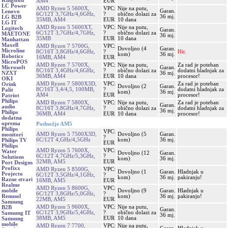
Kingston
AM4
EUR
LC Power
AMD Ryzen 5 5600X,
VPC:
Nije na putu,
Garan.
Lenovo
6C/12T 3,7GHz/4,6GHz,
?
obično dolazi za
36 mj.
LG B2B
35MB, AM4
EUR
10 dana
LG IT
AMD Ryzen 5 5600XT,
VPC:
Nije na putu,
Logitech
Garan.
6C/12T 3,7GHz/4,7GHz,
?
obično dolazi za
MAETONE
36 mj.
35MB
EUR
10 dana
Manhattan
Maxell
AMD Ryzen 7 5700G,
VPC:
Dovoljno (4
Garan.
Microline
8C/16T 3,8GHz/4,6GHz,
?
Hit.
kom)
36 mj.
Robotics
16MB, AM4
EUR
MicroPOS
AMD Ryzen 7 5700X,
VPC:
Nije na putu,
Za rad je poteban
Garan.
Microsoft
8C/16T 3,4GHz/4,6GHz,
?
obično dolazi za
dodatni hladnjak za
36 mj.
NZXT
36MB, AM4
EUR
10 dana
procesor!
OKI
AMD Ryzen 7 5800X3D,
VPC:
Za rad je poteban
Orink
Dovoljno (2
Garan.
8C/16T 3,4/4,5, 100MB,
?
dodatni hladnjak za
Palit
kom)
36 mj.
AM4
EUR
procesor!
Patriot
Philips
AMD Ryzen 7 5800X,
VPC:
Nije na putu,
Za rad je poteban
Garan.
audio
8C/16T 3,8GHz/4,7GHz,
?
obično dolazi za
dodatni hladnjak za
36 mj.
Philips
36MB, AM4
EUR
10 dana
procesor!
dodatna
oprema
Podnožje AM5
Philips
VPC:
AMD Ryzen 5 7500X3D,
Dovoljno (5
Garan.
monitori
?
6C/12T 4,GHz/4,5GHz
kom)
36 mj.
Philips TV
EUR
Philips
AMD Ryzen 5 7600X,
VPC:
Water
Dovoljno (12
Garan.
6C/12T 4,7GHz/5,3GHz,
?
Solutions
kom)
36 mj.
32MB, AM5
EUR
Port Designs
Profixx
AMD Ryzen 5 8500G,
VPC:
Dovoljno (1
Garan.
Hladnjak u
Projecto
6C/12T 3,5GHz/4,1GHz,
?
kom)
36 mj.
pakiranju!
Razne stvari
16MB, AM5
EUR
Realme
AMD Ryzen 5 8600G,
VPC:
Dovoljno (9
Garan.
Hladnjak u
mobile
6C/12T 3,8GHz/5,0GHz,
?
kom)
36 mj.
pakiranju!
Renusol
22MB, AM5
EUR
Samsung
AMD Ryzen 5 9600X,
VPC:
Nije na putu,
B2B
Garan.
6C/12T 3,9GHz/5,4GHz,
?
obično dolazi za
Samsung IT
36 mj.
38MB, AM5
EUR
10 dana
Samsung
mobile
AMD Ryzen 7 7700,
VPC:
Nije na putu,