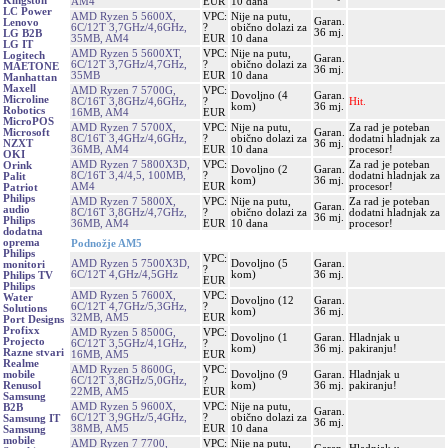
Kingston
AM4
EUR
10 dana
LC Power
AMD Ryzen 5 5600X,
VPC:
Nije na putu,
Garan.
Lenovo
6C/12T 3,7GHz/4,6GHz,
?
obično dolazi za
36 mj.
LG B2B
35MB, AM4
EUR
10 dana
LG IT
AMD Ryzen 5 5600XT,
VPC:
Nije na putu,
Logitech
Garan.
6C/12T 3,7GHz/4,7GHz,
?
obično dolazi za
MAETONE
36 mj.
35MB
EUR
10 dana
Manhattan
Maxell
AMD Ryzen 7 5700G,
VPC:
Dovoljno (4
Garan.
Microline
8C/16T 3,8GHz/4,6GHz,
?
Hit.
kom)
36 mj.
Robotics
16MB, AM4
EUR
MicroPOS
AMD Ryzen 7 5700X,
VPC:
Nije na putu,
Za rad je poteban
Garan.
Microsoft
8C/16T 3,4GHz/4,6GHz,
?
obično dolazi za
dodatni hladnjak za
36 mj.
NZXT
36MB, AM4
EUR
10 dana
procesor!
OKI
AMD Ryzen 7 5800X3D,
VPC:
Za rad je poteban
Orink
Dovoljno (2
Garan.
8C/16T 3,4/4,5, 100MB,
?
dodatni hladnjak za
Palit
kom)
36 mj.
AM4
EUR
procesor!
Patriot
Philips
AMD Ryzen 7 5800X,
VPC:
Nije na putu,
Za rad je poteban
Garan.
audio
8C/16T 3,8GHz/4,7GHz,
?
obično dolazi za
dodatni hladnjak za
36 mj.
Philips
36MB, AM4
EUR
10 dana
procesor!
dodatna
oprema
Podnožje AM5
Philips
VPC:
AMD Ryzen 5 7500X3D,
Dovoljno (5
Garan.
monitori
?
6C/12T 4,GHz/4,5GHz
kom)
36 mj.
Philips TV
EUR
Philips
AMD Ryzen 5 7600X,
VPC:
Water
Dovoljno (12
Garan.
6C/12T 4,7GHz/5,3GHz,
?
Solutions
kom)
36 mj.
32MB, AM5
EUR
Port Designs
Profixx
AMD Ryzen 5 8500G,
VPC:
Dovoljno (1
Garan.
Hladnjak u
Projecto
6C/12T 3,5GHz/4,1GHz,
?
kom)
36 mj.
pakiranju!
Razne stvari
16MB, AM5
EUR
Realme
AMD Ryzen 5 8600G,
VPC:
Dovoljno (9
Garan.
Hladnjak u
mobile
6C/12T 3,8GHz/5,0GHz,
?
kom)
36 mj.
pakiranju!
Renusol
22MB, AM5
EUR
Samsung
AMD Ryzen 5 9600X,
VPC:
Nije na putu,
B2B
Garan.
6C/12T 3,9GHz/5,4GHz,
?
obično dolazi za
Samsung IT
36 mj.
38MB, AM5
EUR
10 dana
Samsung
mobile
AMD Ryzen 7 7700,
VPC:
Nije na putu,