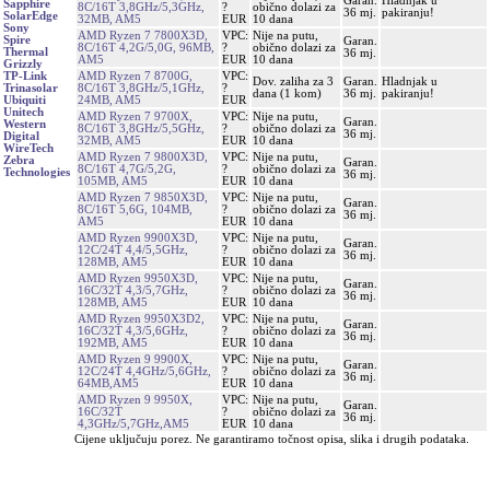
Garan.
Hladnjak u
Sapphire
8C/16T 3,8GHz/5,3GHz,
?
obično dolazi za
36 mj.
pakiranju!
SolarEdge
32MB, AM5
EUR
10 dana
Sony
AMD Ryzen 7 7800X3D,
VPC:
Nije na putu,
Spire
Garan.
8C/16T 4,2G/5,0G, 96MB,
?
obično dolazi za
Thermal
36 mj.
AM5
EUR
10 dana
Grizzly
AMD Ryzen 7 8700G,
VPC:
TP-Link
Dov. zaliha za 3
Garan.
Hladnjak u
8C/16T 3,8GHz/5,1GHz,
?
Trinasolar
dana (1 kom)
36 mj.
pakiranju!
24MB, AM5
EUR
Ubiquiti
Unitech
AMD Ryzen 7 9700X,
VPC:
Nije na putu,
Garan.
Western
8C/16T 3,8GHz/5,5GHz,
?
obično dolazi za
36 mj.
Digital
32MB, AM5
EUR
10 dana
WireTech
AMD Ryzen 7 9800X3D,
VPC:
Nije na putu,
Zebra
Garan.
8C/16T 4,7G/5,2G,
?
obično dolazi za
Technologies
36 mj.
105MB, AM5
EUR
10 dana
AMD Ryzen 7 9850X3D,
VPC:
Nije na putu,
Garan.
8C/16T 5,6G, 104MB,
?
obično dolazi za
36 mj.
AM5
EUR
10 dana
AMD Ryzen 9900X3D,
VPC:
Nije na putu,
Garan.
12C/24T 4,4/5,5GHz,
?
obično dolazi za
36 mj.
128MB, AM5
EUR
10 dana
AMD Ryzen 9950X3D,
VPC:
Nije na putu,
Garan.
16C/32T 4,3/5,7GHz,
?
obično dolazi za
36 mj.
128MB, AM5
EUR
10 dana
AMD Ryzen 9950X3D2,
VPC:
Nije na putu,
Garan.
16C/32T 4,3/5,6GHz,
?
obično dolazi za
36 mj.
192MB, AM5
EUR
10 dana
AMD Ryzen 9 9900X,
VPC:
Nije na putu,
Garan.
12C/24T 4,4GHz/5,6GHz,
?
obično dolazi za
36 mj.
64MB,AM5
EUR
10 dana
AMD Ryzen 9 9950X,
VPC:
Nije na putu,
Garan.
16C/32T
?
obično dolazi za
36 mj.
4,3GHz/5,7GHz,AM5
EUR
10 dana
Cijene uključuju porez. Ne garantiramo točnost opisa, slika i drugih podataka.