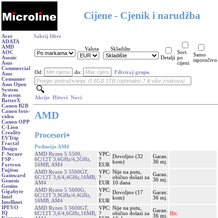
Cijene - Cjenik i narudžba
Acer
Sakrij filtre
ADATA
AMD
Valuta
Skladište
AOC
Sort.
Samo
Asonic
Detalji
po
isporučivo
Asus
cijeni
Commercial
Od:
do:
Filtriraj grupu
Asus
Consumer
Asus Open
System
Avacom
Akcije
Hitovi
Novi
BatterX
Canon B2B
Canon foto-
AMD
video
Canon OPP
C-Lion
Creality
Procesori
+
EVTrip
Fractal
Podnožje AM4
Design
AMD Ryzen 5 5500,
VPC:
F-Secure
Dovoljno (32
Garan.
6C/12T 3,6GHz/4,2GHz,
?
FSP -
kom)
36 mj.
16MB, AM4
EUR
Fortron
Fujitsu
AMD Ryzen 5 5500GT,
VPC:
Nije na putu,
Garan.
Gainward
6C/12T 3,6/4,4GHz,16MB,
?
obično dolazi za
36 mj.
Genesis
AM4
EUR
10 dana
Genius
AMD Ryzen 5 5600G,
VPC:
Gigabyte
Dovoljno (17
Garan.
6C/12T 3,9GHz/4,4GHz,
?
Intel
kom)
36 mj.
16MB, AM4
EUR
Intellinet
IPEVO
AMD Ryzen 5 5600GT,
VPC:
Nije na putu,
Garan.
IQ
6C/12T 3,6/4,6GHz,16MB,
?
obično dolazi za
Hit.
36 mj.