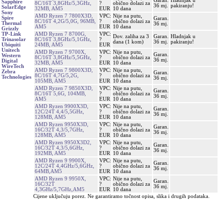
Garan.
Hladnjak u
Sapphire
8C/16T 3,8GHz/5,3GHz,
?
obično dolazi za
36 mj.
pakiranju!
SolarEdge
32MB, AM5
EUR
10 dana
Sony
AMD Ryzen 7 7800X3D,
VPC:
Nije na putu,
Spire
Garan.
8C/16T 4,2G/5,0G, 96MB,
?
obično dolazi za
Thermal
36 mj.
AM5
EUR
10 dana
Grizzly
AMD Ryzen 7 8700G,
VPC:
TP-Link
Dov. zaliha za 3
Garan.
Hladnjak u
8C/16T 3,8GHz/5,1GHz,
?
Trinasolar
dana (1 kom)
36 mj.
pakiranju!
24MB, AM5
EUR
Ubiquiti
Unitech
AMD Ryzen 7 9700X,
VPC:
Nije na putu,
Garan.
Western
8C/16T 3,8GHz/5,5GHz,
?
obično dolazi za
36 mj.
Digital
32MB, AM5
EUR
10 dana
WireTech
AMD Ryzen 7 9800X3D,
VPC:
Nije na putu,
Zebra
Garan.
8C/16T 4,7G/5,2G,
?
obično dolazi za
Technologies
36 mj.
105MB, AM5
EUR
10 dana
AMD Ryzen 7 9850X3D,
VPC:
Nije na putu,
Garan.
8C/16T 5,6G, 104MB,
?
obično dolazi za
36 mj.
AM5
EUR
10 dana
AMD Ryzen 9900X3D,
VPC:
Nije na putu,
Garan.
12C/24T 4,4/5,5GHz,
?
obično dolazi za
36 mj.
128MB, AM5
EUR
10 dana
AMD Ryzen 9950X3D,
VPC:
Nije na putu,
Garan.
16C/32T 4,3/5,7GHz,
?
obično dolazi za
36 mj.
128MB, AM5
EUR
10 dana
AMD Ryzen 9950X3D2,
VPC:
Nije na putu,
Garan.
16C/32T 4,3/5,6GHz,
?
obično dolazi za
36 mj.
192MB, AM5
EUR
10 dana
AMD Ryzen 9 9900X,
VPC:
Nije na putu,
Garan.
12C/24T 4,4GHz/5,6GHz,
?
obično dolazi za
36 mj.
64MB,AM5
EUR
10 dana
AMD Ryzen 9 9950X,
VPC:
Nije na putu,
Garan.
16C/32T
?
obično dolazi za
36 mj.
4,3GHz/5,7GHz,AM5
EUR
10 dana
Cijene uključuju porez. Ne garantiramo točnost opisa, slika i drugih podataka.