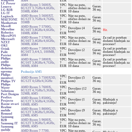
Kingston
AM4
EUR
LC Power
AMD Ryzen 5 5600X,
VPC:
Nije na putu,
Garan.
Lenovo
6C/12T 3,7GHz/4,6GHz,
?
obično dolazi za
36 mj.
LG B2B
35MB, AM4
EUR
10 dana
LG IT
AMD Ryzen 5 5600XT,
VPC:
Nije na putu,
Logitech
Garan.
6C/12T 3,7GHz/4,7GHz,
?
obično dolazi za
MAETONE
36 mj.
35MB
EUR
10 dana
Manhattan
Maxell
AMD Ryzen 7 5700G,
VPC:
Dovoljno (4
Garan.
Microline
8C/16T 3,8GHz/4,6GHz,
?
Hit.
kom)
36 mj.
Robotics
16MB, AM4
EUR
MicroPOS
AMD Ryzen 7 5700X,
VPC:
Nije na putu,
Za rad je poteban
Garan.
Microsoft
8C/16T 3,4GHz/4,6GHz,
?
obično dolazi za
dodatni hladnjak za
36 mj.
NZXT
36MB, AM4
EUR
10 dana
procesor!
OKI
AMD Ryzen 7 5800X3D,
VPC:
Za rad je poteban
Orink
Dovoljno (2
Garan.
8C/16T 3,4/4,5, 100MB,
?
dodatni hladnjak za
Palit
kom)
36 mj.
AM4
EUR
procesor!
Patriot
Philips
AMD Ryzen 7 5800X,
VPC:
Nije na putu,
Za rad je poteban
Garan.
audio
8C/16T 3,8GHz/4,7GHz,
?
obično dolazi za
dodatni hladnjak za
36 mj.
Philips
36MB, AM4
EUR
10 dana
procesor!
dodatna
oprema
Podnožje AM5
Philips
VPC:
AMD Ryzen 5 7500X3D,
Dovoljno (5
Garan.
monitori
?
6C/12T 4,GHz/4,5GHz
kom)
36 mj.
Philips TV
EUR
Philips
AMD Ryzen 5 7600X,
VPC:
Water
Dovoljno (12
Garan.
6C/12T 4,7GHz/5,3GHz,
?
Solutions
kom)
36 mj.
32MB, AM5
EUR
Port Designs
Profixx
AMD Ryzen 5 8500G,
VPC:
Dovoljno (1
Garan.
Hladnjak u
Projecto
6C/12T 3,5GHz/4,1GHz,
?
kom)
36 mj.
pakiranju!
Razne stvari
16MB, AM5
EUR
Realme
AMD Ryzen 5 8600G,
VPC:
Dovoljno (9
Garan.
Hladnjak u
mobile
6C/12T 3,8GHz/5,0GHz,
?
kom)
36 mj.
pakiranju!
Renusol
22MB, AM5
EUR
Samsung
AMD Ryzen 5 9600X,
VPC:
Nije na putu,
B2B
Garan.
6C/12T 3,9GHz/5,4GHz,
?
obično dolazi za
Samsung IT
36 mj.
38MB, AM5
EUR
10 dana
Samsung
mobile
AMD Ryzen 7 7700,
VPC:
Nije na putu,