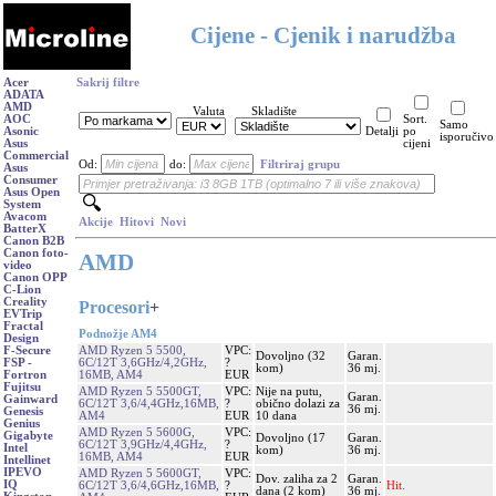
Cijene - Cjenik i narudžba
Acer
Sakrij filtre
ADATA
AMD
Valuta
Skladište
AOC
Sort.
Samo
Asonic
Detalji
po
isporučivo
Asus
cijeni
Commercial
Od:
do:
Filtriraj grupu
Asus
Consumer
Asus Open
System
Avacom
Akcije
Hitovi
Novi
BatterX
Canon B2B
Canon foto-
AMD
video
Canon OPP
C-Lion
Creality
Procesori
+
EVTrip
Fractal
Podnožje AM4
Design
AMD Ryzen 5 5500,
VPC:
F-Secure
Dovoljno (32
Garan.
6C/12T 3,6GHz/4,2GHz,
?
FSP -
kom)
36 mj.
16MB, AM4
EUR
Fortron
Fujitsu
AMD Ryzen 5 5500GT,
VPC:
Nije na putu,
Garan.
Gainward
6C/12T 3,6/4,4GHz,16MB,
?
obično dolazi za
36 mj.
Genesis
AM4
EUR
10 dana
Genius
AMD Ryzen 5 5600G,
VPC:
Gigabyte
Dovoljno (17
Garan.
6C/12T 3,9GHz/4,4GHz,
?
Intel
kom)
36 mj.
16MB, AM4
EUR
Intellinet
IPEVO
AMD Ryzen 5 5600GT,
VPC:
Dov. zaliha za 2
Garan.
IQ
6C/12T 3,6/4,6GHz,16MB,
?
Hit.
dana (2 kom)
36 mj.