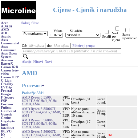
Cijene - Cjenik i narudžba
Acer
Sakrij filtre
ADATA
AMD
Valuta
Skladište
AOC
Sort.
Samo
Asonic
Detalji
po
isporučivo
Asus
cijeni
Commercial
Od:
do:
Filtriraj grupu
Asus
Consumer
Asus Open
System
Avacom
Akcije
Hitovi
Novi
BatterX
Canon B2B
Canon foto-
AMD
video
Canon OPP
C-Lion
Creality
Procesori
+
EVTrip
Fractal
Podnožje AM4
Design
AMD Ryzen 5 5500,
VPC:
F-Secure
Dovoljno (31
Garan.
6C/12T 3,6GHz/4,2GHz,
?
FSP -
kom)
36 mj.
16MB, AM4
EUR
Fortron
Fujitsu
AMD Ryzen 5 5500GT,
VPC:
Nije na putu,
Garan.
Gainward
6C/12T 3,6/4,4GHz,16MB,
?
obično dolazi za
36 mj.
Genesis
AM4
EUR
10 dana
Genius
AMD Ryzen 5 5600G,
VPC:
Gigabyte
Dovoljno (17
Garan.
6C/12T 3,9GHz/4,4GHz,
?
Intel
kom)
36 mj.
16MB, AM4
EUR
Intellinet
IPEVO
AMD Ryzen 5 5600GT,
VPC:
Nije na putu,
Garan.
IQ
6C/12T 3,6/4,6GHz,16MB,
?
obično dolazi za
Hit.
36 mj.