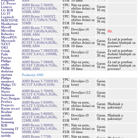
Kingston
AM4
EUR
10 dana
LC Power
AMD Ryzen 5 5600X,
VPC:
Nije na putu,
Garan.
Lenovo
6C/12T 3,7GHz/4,6GHz,
?
obično dolazi za
36 mj.
LG B2B
35MB, AM4
EUR
10 dana
LG IT
AMD Ryzen 5 5600XT,
VPC:
Nije na putu,
Logitech
Garan.
6C/12T 3,7GHz/4,7GHz,
?
obično dolazi za
MAETONE
36 mj.
35MB
EUR
10 dana
Manhattan
Maxell
AMD Ryzen 7 5700G,
VPC:
Dovoljno (4
Garan.
Microline
8C/16T 3,8GHz/4,6GHz,
?
Hit.
kom)
36 mj.
Robotics
16MB, AM4
EUR
MicroPOS
AMD Ryzen 7 5700X,
VPC:
Nije na putu,
Za rad je poteban
Garan.
Microsoft
8C/16T 3,4GHz/4,6GHz,
?
obično dolazi za
dodatni hladnjak za
36 mj.
NZXT
36MB, AM4
EUR
10 dana
procesor!
OKI
AMD Ryzen 7 5800X3D,
VPC:
Za rad je poteban
Orink
Dovoljno (2
Garan.
8C/16T 3,4/4,5, 100MB,
?
dodatni hladnjak za
Palit
kom)
36 mj.
AM4
EUR
procesor!
Patriot
Philips
AMD Ryzen 7 5800X,
VPC:
Nije na putu,
Za rad je poteban
Garan.
audio
8C/16T 3,8GHz/4,7GHz,
?
obično dolazi za
dodatni hladnjak za
36 mj.
Philips
36MB, AM4
EUR
10 dana
procesor!
dodatna
oprema
Podnožje AM5
Philips
VPC:
AMD Ryzen 5 7500X3D,
Dovoljno (5
Garan.
monitori
?
6C/12T 4,GHz/4,5GHz
kom)
36 mj.
Philips TV
EUR
Philips
AMD Ryzen 5 7600X,
VPC:
Water
Dovoljno (12
Garan.
6C/12T 4,7GHz/5,3GHz,
?
Solutions
kom)
36 mj.
32MB, AM5
EUR
Port Designs
Profixx
AMD Ryzen 5 8500G,
VPC:
Nije na putu,
Garan.
Hladnjak u
Projecto
6C/12T 3,5GHz/4,1GHz,
?
obično dolazi za
36 mj.
pakiranju!
Razne stvari
16MB, AM5
EUR
10 dana
Realme
AMD Ryzen 5 8600G,
VPC:
Dovoljno (9
Garan.
Hladnjak u
mobile
6C/12T 3,8GHz/5,0GHz,
?
kom)
36 mj.
pakiranju!
Renusol
22MB, AM5
EUR
Samsung
AMD Ryzen 5 9600X,
VPC:
Nije na putu,
B2B
Garan.
6C/12T 3,9GHz/5,4GHz,
?
obično dolazi za
Samsung IT
36 mj.
38MB, AM5
EUR
10 dana
Samsung
mobile
AMD Ryzen 7 7700,
VPC:
Nije na putu,