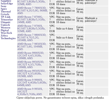
Garan.
Hladnjak u
Sapphire
8C/16T 3,8GHz/5,3GHz,
?
obično dolazi za
36 mj.
pakiranju!
SolarEdge
32MB, AM5
EUR
10 dana
Sony
AMD Ryzen 7 7800X3D,
VPC:
Nije na putu,
Spire
Garan.
8C/16T 4,2G/5,0G, 96MB,
?
obično dolazi za
Thermal
36 mj.
AM5
EUR
10 dana
Grizzly
AMD Ryzen 7 8700G,
VPC:
Nije na putu,
TP-Link
Garan.
Hladnjak u
8C/16T 3,8GHz/5,1GHz,
?
obično dolazi za
Trinasolar
36 mj.
pakiranju!
24MB, AM5
EUR
10 dana
Ubiquiti
Unitech
AMD Ryzen 7 9700X,
VPC:
Garan.
Western
8C/16T 3,8GHz/5,5GHz,
?
Stiže za 4 dana
36 mj.
Digital
32MB, AM5
EUR
WireTech
AMD Ryzen 7 9800X3D,
VPC:
Zebra
Garan.
8C/16T 4,7G/5,2G,
?
Stiže za 4 dana
Technologies
36 mj.
105MB, AM5
EUR
AMD Ryzen 7 9850X3D,
VPC:
Nije na putu,
Garan.
8C/16T 5,6G, 104MB,
?
obično dolazi za
36 mj.
AM5
EUR
10 dana
AMD Ryzen 9900X3D,
VPC:
Nije na putu,
Garan.
12C/24T 4,4/5,5GHz,
?
obično dolazi za
36 mj.
128MB, AM5
EUR
10 dana
AMD Ryzen 9950X3D,
VPC:
Nije na putu,
Garan.
16C/32T 4,3/5,7GHz,
?
obično dolazi za
36 mj.
128MB, AM5
EUR
10 dana
AMD Ryzen 9950X3D2,
VPC:
Nije na putu,
Garan.
16C/32T 4,3/5,6GHz,
?
obično dolazi za
36 mj.
192MB, AM5
EUR
10 dana
AMD Ryzen 9 9900X,
VPC:
Nije na putu,
Garan.
12C/24T 4,4GHz/5,6GHz,
?
obično dolazi za
36 mj.
64MB,AM5
EUR
10 dana
AMD Ryzen 9 9950X,
VPC:
Nije na putu,
Garan.
16C/32T
?
obično dolazi za
36 mj.
4,3GHz/5,7GHz,AM5
EUR
10 dana
Cijene uključuju porez. Ne garantiramo točnost opisa, slika i drugih podataka.