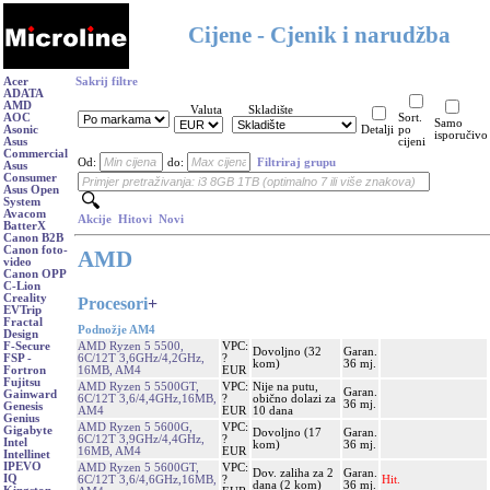
Cijene - Cjenik i narudžba
Acer
Sakrij filtre
ADATA
AMD
Valuta
Skladište
AOC
Sort.
Samo
Asonic
Detalji
po
isporučivo
Asus
cijeni
Commercial
Od:
do:
Filtriraj grupu
Asus
Consumer
Asus Open
System
Avacom
Akcije
Hitovi
Novi
BatterX
Canon B2B
Canon foto-
AMD
video
Canon OPP
C-Lion
Creality
Procesori
+
EVTrip
Fractal
Podnožje AM4
Design
AMD Ryzen 5 5500,
VPC:
F-Secure
Dovoljno (32
Garan.
6C/12T 3,6GHz/4,2GHz,
?
FSP -
kom)
36 mj.
16MB, AM4
EUR
Fortron
Fujitsu
AMD Ryzen 5 5500GT,
VPC:
Nije na putu,
Garan.
Gainward
6C/12T 3,6/4,4GHz,16MB,
?
obično dolazi za
36 mj.
Genesis
AM4
EUR
10 dana
Genius
AMD Ryzen 5 5600G,
VPC:
Gigabyte
Dovoljno (17
Garan.
6C/12T 3,9GHz/4,4GHz,
?
Intel
kom)
36 mj.
16MB, AM4
EUR
Intellinet
IPEVO
AMD Ryzen 5 5600GT,
VPC:
Dov. zaliha za 2
Garan.
IQ
6C/12T 3,6/4,6GHz,16MB,
?
Hit.
dana (2 kom)
36 mj.