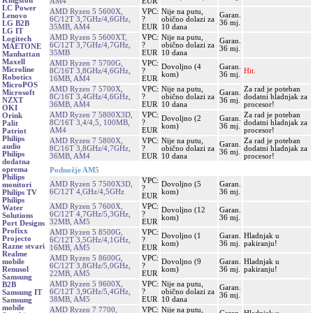
Kingston
AM4
EUR
LC Power
AMD Ryzen 5 5600X,
VPC:
Nije na putu,
Garan.
Lenovo
6C/12T 3,7GHz/4,6GHz,
?
obično dolazi za
36 mj.
LG B2B
35MB, AM4
EUR
10 dana
LG IT
AMD Ryzen 5 5600XT,
VPC:
Nije na putu,
Logitech
Garan.
6C/12T 3,7GHz/4,7GHz,
?
obično dolazi za
MAETONE
36 mj.
35MB
EUR
10 dana
Manhattan
Maxell
AMD Ryzen 7 5700G,
VPC:
Dovoljno (4
Garan.
Microline
8C/16T 3,8GHz/4,6GHz,
?
Hit.
kom)
36 mj.
Robotics
16MB, AM4
EUR
MicroPOS
AMD Ryzen 7 5700X,
VPC:
Nije na putu,
Za rad je poteban
Garan.
Microsoft
8C/16T 3,4GHz/4,6GHz,
?
obično dolazi za
dodatni hladnjak za
36 mj.
NZXT
36MB, AM4
EUR
10 dana
procesor!
OKI
AMD Ryzen 7 5800X3D,
VPC:
Za rad je poteban
Orink
Dovoljno (2
Garan.
8C/16T 3,4/4,5, 100MB,
?
dodatni hladnjak za
Palit
kom)
36 mj.
AM4
EUR
procesor!
Patriot
Philips
AMD Ryzen 7 5800X,
VPC:
Nije na putu,
Za rad je poteban
Garan.
audio
8C/16T 3,8GHz/4,7GHz,
?
obično dolazi za
dodatni hladnjak za
36 mj.
Philips
36MB, AM4
EUR
10 dana
procesor!
dodatna
oprema
Podnožje AM5
Philips
VPC:
AMD Ryzen 5 7500X3D,
Dovoljno (5
Garan.
monitori
?
6C/12T 4,GHz/4,5GHz
kom)
36 mj.
Philips TV
EUR
Philips
AMD Ryzen 5 7600X,
VPC:
Water
Dovoljno (12
Garan.
6C/12T 4,7GHz/5,3GHz,
?
Solutions
kom)
36 mj.
32MB, AM5
EUR
Port Designs
Profixx
AMD Ryzen 5 8500G,
VPC:
Dovoljno (1
Garan.
Hladnjak u
Projecto
6C/12T 3,5GHz/4,1GHz,
?
kom)
36 mj.
pakiranju!
Razne stvari
16MB, AM5
EUR
Realme
AMD Ryzen 5 8600G,
VPC:
Dovoljno (9
Garan.
Hladnjak u
mobile
6C/12T 3,8GHz/5,0GHz,
?
kom)
36 mj.
pakiranju!
Renusol
22MB, AM5
EUR
Samsung
AMD Ryzen 5 9600X,
VPC:
Nije na putu,
B2B
Garan.
6C/12T 3,9GHz/5,4GHz,
?
obično dolazi za
Samsung IT
36 mj.
38MB, AM5
EUR
10 dana
Samsung
mobile
AMD Ryzen 7 7700,
VPC:
Nije na putu,