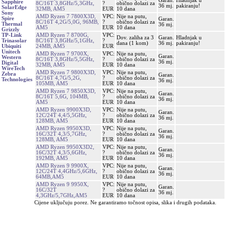
Garan.
Hladnjak u
Sapphire
8C/16T 3,8GHz/5,3GHz,
?
obično dolazi za
36 mj.
pakiranju!
SolarEdge
32MB, AM5
EUR
10 dana
Sony
AMD Ryzen 7 7800X3D,
VPC:
Nije na putu,
Spire
Garan.
8C/16T 4,2G/5,0G, 96MB,
?
obično dolazi za
Thermal
36 mj.
AM5
EUR
10 dana
Grizzly
AMD Ryzen 7 8700G,
VPC:
TP-Link
Dov. zaliha za 3
Garan.
Hladnjak u
8C/16T 3,8GHz/5,1GHz,
?
Trinasolar
dana (1 kom)
36 mj.
pakiranju!
24MB, AM5
EUR
Ubiquiti
Unitech
AMD Ryzen 7 9700X,
VPC:
Nije na putu,
Garan.
Western
8C/16T 3,8GHz/5,5GHz,
?
obično dolazi za
36 mj.
Digital
32MB, AM5
EUR
10 dana
WireTech
AMD Ryzen 7 9800X3D,
VPC:
Nije na putu,
Zebra
Garan.
8C/16T 4,7G/5,2G,
?
obično dolazi za
Technologies
36 mj.
105MB, AM5
EUR
10 dana
AMD Ryzen 7 9850X3D,
VPC:
Nije na putu,
Garan.
8C/16T 5,6G, 104MB,
?
obično dolazi za
36 mj.
AM5
EUR
10 dana
AMD Ryzen 9900X3D,
VPC:
Nije na putu,
Garan.
12C/24T 4,4/5,5GHz,
?
obično dolazi za
36 mj.
128MB, AM5
EUR
10 dana
AMD Ryzen 9950X3D,
VPC:
Nije na putu,
Garan.
16C/32T 4,3/5,7GHz,
?
obično dolazi za
36 mj.
128MB, AM5
EUR
10 dana
AMD Ryzen 9950X3D2,
VPC:
Nije na putu,
Garan.
16C/32T 4,3/5,6GHz,
?
obično dolazi za
36 mj.
192MB, AM5
EUR
10 dana
AMD Ryzen 9 9900X,
VPC:
Nije na putu,
Garan.
12C/24T 4,4GHz/5,6GHz,
?
obično dolazi za
36 mj.
64MB,AM5
EUR
10 dana
AMD Ryzen 9 9950X,
VPC:
Nije na putu,
Garan.
16C/32T
?
obično dolazi za
36 mj.
4,3GHz/5,7GHz,AM5
EUR
10 dana
Cijene uključuju porez. Ne garantiramo točnost opisa, slika i drugih podataka.