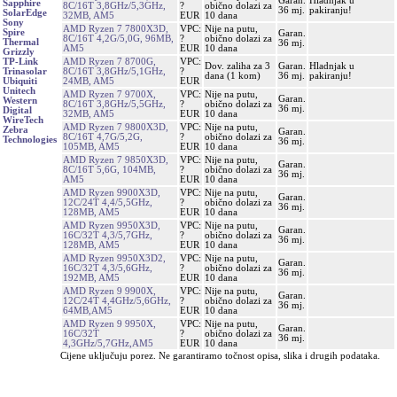
Garan.
Hladnjak u
Sapphire
8C/16T 3,8GHz/5,3GHz,
?
obično dolazi za
36 mj.
pakiranju!
SolarEdge
32MB, AM5
EUR
10 dana
Sony
AMD Ryzen 7 7800X3D,
VPC:
Nije na putu,
Spire
Garan.
8C/16T 4,2G/5,0G, 96MB,
?
obično dolazi za
Thermal
36 mj.
AM5
EUR
10 dana
Grizzly
AMD Ryzen 7 8700G,
VPC:
TP-Link
Dov. zaliha za 3
Garan.
Hladnjak u
8C/16T 3,8GHz/5,1GHz,
?
Trinasolar
dana (1 kom)
36 mj.
pakiranju!
24MB, AM5
EUR
Ubiquiti
Unitech
AMD Ryzen 7 9700X,
VPC:
Nije na putu,
Garan.
Western
8C/16T 3,8GHz/5,5GHz,
?
obično dolazi za
36 mj.
Digital
32MB, AM5
EUR
10 dana
WireTech
AMD Ryzen 7 9800X3D,
VPC:
Nije na putu,
Zebra
Garan.
8C/16T 4,7G/5,2G,
?
obično dolazi za
Technologies
36 mj.
105MB, AM5
EUR
10 dana
AMD Ryzen 7 9850X3D,
VPC:
Nije na putu,
Garan.
8C/16T 5,6G, 104MB,
?
obično dolazi za
36 mj.
AM5
EUR
10 dana
AMD Ryzen 9900X3D,
VPC:
Nije na putu,
Garan.
12C/24T 4,4/5,5GHz,
?
obično dolazi za
36 mj.
128MB, AM5
EUR
10 dana
AMD Ryzen 9950X3D,
VPC:
Nije na putu,
Garan.
16C/32T 4,3/5,7GHz,
?
obično dolazi za
36 mj.
128MB, AM5
EUR
10 dana
AMD Ryzen 9950X3D2,
VPC:
Nije na putu,
Garan.
16C/32T 4,3/5,6GHz,
?
obično dolazi za
36 mj.
192MB, AM5
EUR
10 dana
AMD Ryzen 9 9900X,
VPC:
Nije na putu,
Garan.
12C/24T 4,4GHz/5,6GHz,
?
obično dolazi za
36 mj.
64MB,AM5
EUR
10 dana
AMD Ryzen 9 9950X,
VPC:
Nije na putu,
Garan.
16C/32T
?
obično dolazi za
36 mj.
4,3GHz/5,7GHz,AM5
EUR
10 dana
Cijene uključuju porez. Ne garantiramo točnost opisa, slika i drugih podataka.