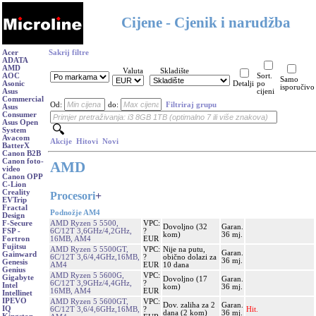
Cijene - Cjenik i narudžba
Acer
Sakrij filtre
ADATA
AMD
Valuta
Skladište
AOC
Sort.
Samo
Asonic
Detalji
po
isporučivo
Asus
cijeni
Commercial
Od:
do:
Filtriraj grupu
Asus
Consumer
Asus Open
System
Avacom
Akcije
Hitovi
Novi
BatterX
Canon B2B
Canon foto-
AMD
video
Canon OPP
C-Lion
Creality
Procesori
+
EVTrip
Fractal
Podnožje AM4
Design
AMD Ryzen 5 5500,
VPC:
F-Secure
Dovoljno (32
Garan.
6C/12T 3,6GHz/4,2GHz,
?
FSP -
kom)
36 mj.
16MB, AM4
EUR
Fortron
Fujitsu
AMD Ryzen 5 5500GT,
VPC:
Nije na putu,
Garan.
Gainward
6C/12T 3,6/4,4GHz,16MB,
?
obično dolazi za
36 mj.
Genesis
AM4
EUR
10 dana
Genius
AMD Ryzen 5 5600G,
VPC:
Gigabyte
Dovoljno (17
Garan.
6C/12T 3,9GHz/4,4GHz,
?
Intel
kom)
36 mj.
16MB, AM4
EUR
Intellinet
IPEVO
AMD Ryzen 5 5600GT,
VPC:
Dov. zaliha za 2
Garan.
IQ
6C/12T 3,6/4,6GHz,16MB,
?
Hit.
dana (2 kom)
36 mj.