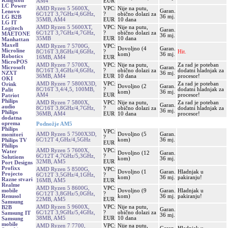
Kingston
AM4
EUR
LC Power
AMD Ryzen 5 5600X,
VPC:
Nije na putu,
Garan.
Lenovo
6C/12T 3,7GHz/4,6GHz,
?
obično dolazi za
36 mj.
LG B2B
35MB, AM4
EUR
10 dana
LG IT
AMD Ryzen 5 5600XT,
VPC:
Nije na putu,
Logitech
Garan.
6C/12T 3,7GHz/4,7GHz,
?
obično dolazi za
MAETONE
36 mj.
35MB
EUR
10 dana
Manhattan
Maxell
AMD Ryzen 7 5700G,
VPC:
Dovoljno (4
Garan.
Microline
8C/16T 3,8GHz/4,6GHz,
?
Hit.
kom)
36 mj.
Robotics
16MB, AM4
EUR
MicroPOS
AMD Ryzen 7 5700X,
VPC:
Nije na putu,
Za rad je poteban
Garan.
Microsoft
8C/16T 3,4GHz/4,6GHz,
?
obično dolazi za
dodatni hladnjak za
36 mj.
NZXT
36MB, AM4
EUR
10 dana
procesor!
OKI
AMD Ryzen 7 5800X3D,
VPC:
Za rad je poteban
Orink
Dovoljno (2
Garan.
8C/16T 3,4/4,5, 100MB,
?
dodatni hladnjak za
Palit
kom)
36 mj.
AM4
EUR
procesor!
Patriot
Philips
AMD Ryzen 7 5800X,
VPC:
Nije na putu,
Za rad je poteban
Garan.
audio
8C/16T 3,8GHz/4,7GHz,
?
obično dolazi za
dodatni hladnjak za
36 mj.
Philips
36MB, AM4
EUR
10 dana
procesor!
dodatna
oprema
Podnožje AM5
Philips
VPC:
AMD Ryzen 5 7500X3D,
Dovoljno (5
Garan.
monitori
?
6C/12T 4,GHz/4,5GHz
kom)
36 mj.
Philips TV
EUR
Philips
AMD Ryzen 5 7600X,
VPC:
Water
Dovoljno (12
Garan.
6C/12T 4,7GHz/5,3GHz,
?
Solutions
kom)
36 mj.
32MB, AM5
EUR
Port Designs
Profixx
AMD Ryzen 5 8500G,
VPC:
Dovoljno (1
Garan.
Hladnjak u
Projecto
6C/12T 3,5GHz/4,1GHz,
?
kom)
36 mj.
pakiranju!
Razne stvari
16MB, AM5
EUR
Realme
AMD Ryzen 5 8600G,
VPC:
Dovoljno (9
Garan.
Hladnjak u
mobile
6C/12T 3,8GHz/5,0GHz,
?
kom)
36 mj.
pakiranju!
Renusol
22MB, AM5
EUR
Samsung
AMD Ryzen 5 9600X,
VPC:
Nije na putu,
B2B
Garan.
6C/12T 3,9GHz/5,4GHz,
?
obično dolazi za
Samsung IT
36 mj.
38MB, AM5
EUR
10 dana
Samsung
mobile
AMD Ryzen 7 7700,
VPC:
Nije na putu,