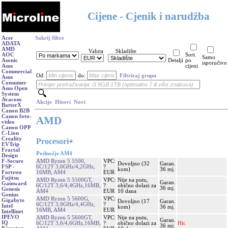
Cijene - Cjenik i narudžba
Acer
Sakrij filtre
ADATA
AMD
Valuta
Skladište
AOC
Sort.
Samo
Asonic
Detalji
po
isporučivo
Asus
cijeni
Commercial
Od:
do:
Filtriraj grupu
Asus
Consumer
Asus Open
System
Avacom
Akcije
Hitovi
Novi
BatterX
Canon B2B
Canon foto-
AMD
video
Canon OPP
C-Lion
Creality
Procesori
+
EVTrip
Fractal
Podnožje AM4
Design
AMD Ryzen 5 5500,
VPC:
F-Secure
Dovoljno (32
Garan.
6C/12T 3,6GHz/4,2GHz,
?
FSP -
kom)
36 mj.
16MB, AM4
EUR
Fortron
Fujitsu
AMD Ryzen 5 5500GT,
VPC:
Nije na putu,
Garan.
Gainward
6C/12T 3,6/4,4GHz,16MB,
?
obično dolazi za
36 mj.
Genesis
AM4
EUR
10 dana
Genius
AMD Ryzen 5 5600G,
VPC:
Gigabyte
Dovoljno (17
Garan.
6C/12T 3,9GHz/4,4GHz,
?
Intel
kom)
36 mj.
16MB, AM4
EUR
Intellinet
IPEVO
AMD Ryzen 5 5600GT,
VPC:
Nije na putu,
Garan.
IQ
6C/12T 3,6/4,6GHz,16MB,
?
obično dolazi za
Hit.
36 mj.