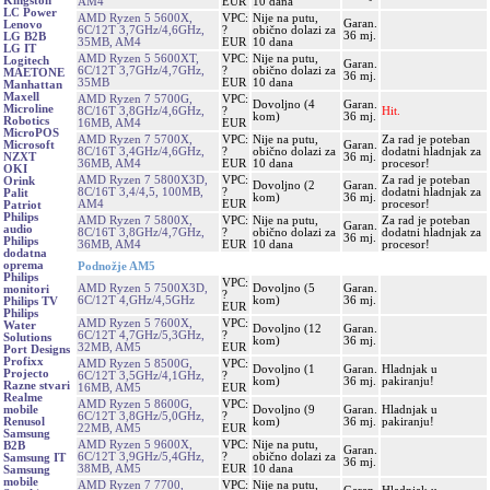
Kingston
AM4
EUR
10 dana
LC Power
AMD Ryzen 5 5600X,
VPC:
Nije na putu,
Garan.
Lenovo
6C/12T 3,7GHz/4,6GHz,
?
obično dolazi za
36 mj.
LG B2B
35MB, AM4
EUR
10 dana
LG IT
AMD Ryzen 5 5600XT,
VPC:
Nije na putu,
Logitech
Garan.
6C/12T 3,7GHz/4,7GHz,
?
obično dolazi za
MAETONE
36 mj.
35MB
EUR
10 dana
Manhattan
Maxell
AMD Ryzen 7 5700G,
VPC:
Dovoljno (4
Garan.
Microline
8C/16T 3,8GHz/4,6GHz,
?
Hit.
kom)
36 mj.
Robotics
16MB, AM4
EUR
MicroPOS
AMD Ryzen 7 5700X,
VPC:
Nije na putu,
Za rad je poteban
Garan.
Microsoft
8C/16T 3,4GHz/4,6GHz,
?
obično dolazi za
dodatni hladnjak za
36 mj.
NZXT
36MB, AM4
EUR
10 dana
procesor!
OKI
AMD Ryzen 7 5800X3D,
VPC:
Za rad je poteban
Orink
Dovoljno (2
Garan.
8C/16T 3,4/4,5, 100MB,
?
dodatni hladnjak za
Palit
kom)
36 mj.
AM4
EUR
procesor!
Patriot
Philips
AMD Ryzen 7 5800X,
VPC:
Nije na putu,
Za rad je poteban
Garan.
audio
8C/16T 3,8GHz/4,7GHz,
?
obično dolazi za
dodatni hladnjak za
36 mj.
Philips
36MB, AM4
EUR
10 dana
procesor!
dodatna
oprema
Podnožje AM5
Philips
VPC:
AMD Ryzen 5 7500X3D,
Dovoljno (5
Garan.
monitori
?
6C/12T 4,GHz/4,5GHz
kom)
36 mj.
Philips TV
EUR
Philips
AMD Ryzen 5 7600X,
VPC:
Water
Dovoljno (12
Garan.
6C/12T 4,7GHz/5,3GHz,
?
Solutions
kom)
36 mj.
32MB, AM5
EUR
Port Designs
Profixx
AMD Ryzen 5 8500G,
VPC:
Dovoljno (1
Garan.
Hladnjak u
Projecto
6C/12T 3,5GHz/4,1GHz,
?
kom)
36 mj.
pakiranju!
Razne stvari
16MB, AM5
EUR
Realme
AMD Ryzen 5 8600G,
VPC:
Dovoljno (9
Garan.
Hladnjak u
mobile
6C/12T 3,8GHz/5,0GHz,
?
kom)
36 mj.
pakiranju!
Renusol
22MB, AM5
EUR
Samsung
AMD Ryzen 5 9600X,
VPC:
Nije na putu,
B2B
Garan.
6C/12T 3,9GHz/5,4GHz,
?
obično dolazi za
Samsung IT
36 mj.
38MB, AM5
EUR
10 dana
Samsung
mobile
AMD Ryzen 7 7700,
VPC:
Nije na putu,