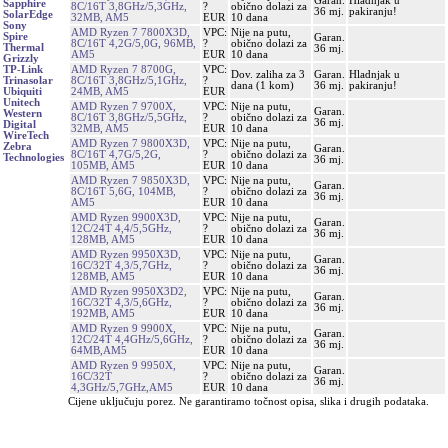
Garan.
Hladnjak u
Sapphire
8C/16T 3,8GHz/5,3GHz,
?
obično dolazi za
36 mj.
pakiranju!
SolarEdge
32MB, AM5
EUR
10 dana
Sony
AMD Ryzen 7 7800X3D,
VPC:
Nije na putu,
Spire
Garan.
8C/16T 4,2G/5,0G, 96MB,
?
obično dolazi za
Thermal
36 mj.
AM5
EUR
10 dana
Grizzly
AMD Ryzen 7 8700G,
VPC:
TP-Link
Dov. zaliha za 3
Garan.
Hladnjak u
8C/16T 3,8GHz/5,1GHz,
?
Trinasolar
dana (1 kom)
36 mj.
pakiranju!
24MB, AM5
EUR
Ubiquiti
Unitech
AMD Ryzen 7 9700X,
VPC:
Nije na putu,
Garan.
Western
8C/16T 3,8GHz/5,5GHz,
?
obično dolazi za
36 mj.
Digital
32MB, AM5
EUR
10 dana
WireTech
AMD Ryzen 7 9800X3D,
VPC:
Nije na putu,
Zebra
Garan.
8C/16T 4,7G/5,2G,
?
obično dolazi za
Technologies
36 mj.
105MB, AM5
EUR
10 dana
AMD Ryzen 7 9850X3D,
VPC:
Nije na putu,
Garan.
8C/16T 5,6G, 104MB,
?
obično dolazi za
36 mj.
AM5
EUR
10 dana
AMD Ryzen 9900X3D,
VPC:
Nije na putu,
Garan.
12C/24T 4,4/5,5GHz,
?
obično dolazi za
36 mj.
128MB, AM5
EUR
10 dana
AMD Ryzen 9950X3D,
VPC:
Nije na putu,
Garan.
16C/32T 4,3/5,7GHz,
?
obično dolazi za
36 mj.
128MB, AM5
EUR
10 dana
AMD Ryzen 9950X3D2,
VPC:
Nije na putu,
Garan.
16C/32T 4,3/5,6GHz,
?
obično dolazi za
36 mj.
192MB, AM5
EUR
10 dana
AMD Ryzen 9 9900X,
VPC:
Nije na putu,
Garan.
12C/24T 4,4GHz/5,6GHz,
?
obično dolazi za
36 mj.
64MB,AM5
EUR
10 dana
AMD Ryzen 9 9950X,
VPC:
Nije na putu,
Garan.
16C/32T
?
obično dolazi za
36 mj.
4,3GHz/5,7GHz,AM5
EUR
10 dana
Cijene uključuju porez. Ne garantiramo točnost opisa, slika i drugih podataka.