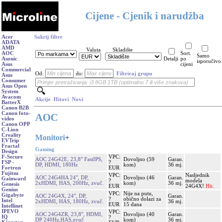
Cijene - Cjenik i narudžba
Acer
Sakrij filtre
ADATA
AMD
Valuta
Skladište
AOC
Sort.
Samo
Asonic
Detalji
po
isporučivo
Asus
cijeni
Commercial
Od:
do:
Filtriraj grupu
Asus
Consumer
Asus Open
System
Avacom
Akcije
Hitovi
Novi
BatterX
Canon B2B
Canon foto-
AOC
video
Canon OPP
C-Lion
Creality
Monitori
+
EVTrip
Fractal
Gaming
Design
VPC:
F-Secure
AOC 24G42E, 23,8" FastIPS,
Dovoljno (59
Garan.
?
FSP -
DP, HDMI, 180Hz
kom)
36 mj.
EUR
Fortron
Fujitsu
VPC:
Nasljednik
AOC 24G4HA 24", DP,
Dovoljno (46
Garan.
Gainward
?
modela
2xHDMI, HAS, 200Hz, zvuč.
kom)
36 mj.
Genesis
EUR
24G4X!
Hit.
Genius
VPC:
Nije na putu,
Gigabyte
AOC 24G4X, 24", DP,
Garan.
?
obično dolazi za
Intel
2xHDMI, HAS, 180Hz, zvuč.
36 mj.
EUR
15 dana
Intellinet
IPEVO
VPC:
AOC 24G4ZR, 23,8'', HDMI,
Dovoljno (40
Garan.
IQ
?
DP 240Hz,HAS,zvuč
kom)
36 mj.