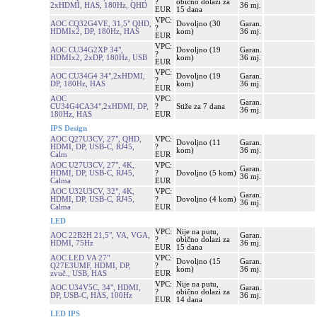
?
obično dolazi za
2xHDMI, HAS, 180Hz, QHD
36 mj.
EUR
15 dana
VPC:
AOC CQ32G4VE, 31,5" QHD,
Dovoljno (30
Garan.
?
HDMIx2, DP, 180Hz, HAS
kom)
36 mj.
EUR
VPC:
AOC CU34G2XP 34",
Dovoljno (19
Garan.
?
HDMIx2, 2xDP, 180Hz, USB
kom)
36 mj.
EUR
VPC:
AOC CU34G4 34",2xHDMI,
Dovoljno (19
Garan.
?
DP, 180Hz, HAS
kom)
36 mj.
EUR
AOC
VPC:
Garan.
CU34G4CA34",2xHDMI, DP,
?
Stiže za 7 dana
36 mj.
180Hz, HAS
EUR
IPS Design
AOC Q27U3CV, 27", QHD,
VPC:
Dovoljno (11
Garan.
HDMI, DP, USB-C, RJ45,
?
kom)
36 mj.
Calm
EUR
AOC U27U3CV, 27", 4K,
VPC:
Garan.
HDMI, DP, USB-C, RJ45,
?
Dovoljno (5 kom)
36 mj.
Calma
EUR
AOC U32U3CV, 32", 4K,
VPC:
Garan.
HDMI, DP, USB-C, RJ45,
?
Dovoljno (4 kom)
36 mj.
Calma
EUR
LED
VPC:
Nije na putu,
AOC 22B2H 21,5", VA, VGA,
Garan.
?
obično dolazi za
HDMI, 75Hz
36 mj.
EUR
15 dana
AOC LED VA 27"
VPC:
Dovoljno (15
Garan.
Q27E3UMF, HDMI, DP,
?
kom)
36 mj.
zvuč., USB, HAS
EUR
VPC:
Nije na putu,
AOC U34V5C, 34", HDMI,
Garan.
?
obično dolazi za
DP, USB-C, HAS, 100Hz
36 mj.
EUR
14 dana
LED IPS