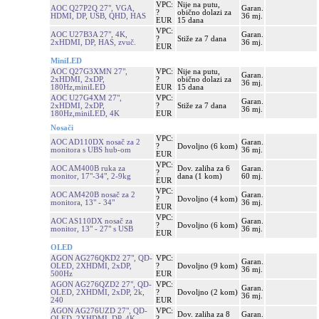
VPC:
Nije na putu,
AOC Q27P2Q 27", VGA,
Garan.
?
obično dolazi za
HDMI, DP, USB, QHD, HAS
36 mj.
EUR
15 dana
VPC:
AOC U27B3A 27", 4K,
Garan.
?
Stiže za 7 dana
2xHDMI, DP, HAS, zvuč.
36 mj.
EUR
MiniLED
AOC Q27G3XMN 27",
VPC:
Nije na putu,
Garan.
2xHDMI, 2xDP,
?
obično dolazi za
36 mj.
180Hz,miniLED
EUR
15 dana
AOC U27G4XM 27",
VPC:
Garan.
2xHDMI, 2xDP,
?
Stiže za 7 dana
36 mj.
180Hz,miniLED, 4K
EUR
Nosači
VPC:
AOC AD110DX nosač za 2
Garan.
?
Dovoljno (6 kom)
monitora s UBS hub-om
36 mj.
EUR
VPC:
AOC AM400B ruka za
Dov. zaliha za 6
Garan.
?
monitor, 17"-34", 2-9kg
dana (1 kom)
60 mj.
EUR
VPC:
AOC AM420B nosač za 2
Garan.
?
Dovoljno (4 kom)
monitora, 13" - 34"
36 mj.
EUR
VPC:
AOC AS110DX nosač za
Garan.
?
Dovoljno (6 kom)
monitor, 13" - 27" s USB
36 mj.
EUR
OLED
AGON AG276QKD2 27", QD-
VPC:
Garan.
OLED, 2XHDMI, 2xDP,
?
Dovoljno (9 kom)
36 mj.
500Hz
EUR
AGON AG276QZD2 27", QD-
VPC:
Garan.
OLED, 2XHDMI, 2xDP, 2k,
?
Dovoljno (2 kom)
36 mj.
240
EUR
AGON AG276UZD 27", QD-
VPC:
Dov. zaliha za 8
Garan.
OLED, 2XHDMI, DP, 4K,
?