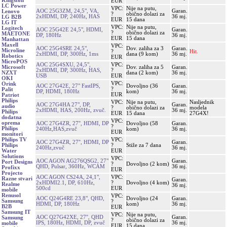
Kingston
EUR
LC Power
VPC:
Nije na putu,
AOC 25G3ZM, 24,5", VA,
Garan.
Lenovo
?
obično dolazi za
2xHDMI, DP, 240Hz, HAS
36 mj.
LG B2B
EUR
15 dana
LG IT
VPC:
Nije na putu,
Logitech
AOC 25G42E 24,5", HDMI,
Garan.
?
obično dolazi za
MAETONE
DP, 180Hz
36 mj.
EUR
15 dana
Manhattan
Maxell
VPC:
AOC 25G4SRE 24,5",
Dov. zaliha za 3
Garan.
Microline
?
Hit.
2xHDMI, DP, 300Hz, 1ms
dana (9 kom)
36 mj.
Robotics
EUR
MicroPOS
AOC 25G4SXU, 24,5",
VPC:
Dov. zaliha za 5
Garan.
Microsoft
2xHDMI, DP, 300Hz, HAS,
?
dana (2 kom)
36 mj.
NZXT
USB
EUR
OKI
VPC:
Orink
AOC 27G42E, 27" FastIPS,
Dovoljno (36
Garan.
?
Palit
DP, HDMI, 180Hz
kom)
36 mj.
EUR
Patriot
Philips
VPC:
Nije na putu,
Nasljednik
AOC 27G4HA 27", DP,
Garan.
audio
?
obično dolazi za
modela
2xHDMI, HAS, 200Hz, zvuč.
36 mj.
Philips
EUR
15 dana
27G4X!
dodatna
VPC:
oprema
AOC 27G4ZR, 27'', HDMI, DP
Dovoljno (58
Garan.
?
Philips
240Hz,HAS,zvuč
kom)
36 mj.
EUR
monitori
VPC:
Philips TV
AOC 27G4ZR, 27'', HDMI, DP
Garan.
?
Stiže za 7 dana
Philips
240Hz,zvuč
36 mj.
EUR
Water
Solutions
VPC:
AOC AGON AG276QSG2, 27"
Garan.
Port Designs
?
Dovoljno (2 kom)
QHD, Pulsar, 360Hz, WCAM
36 mj.
Profixx
EUR
Projecto
AOC AGON CS24A, 24,1",
VPC:
Razne stvari
Garan.
2xHDMI2.1, DP, 610Hz,
?
Dovoljno (4 kom)
Realme
36 mj.
500cd
EUR
mobile
Renusol
VPC:
AOC Q24G4RE 23,8", QHD,
Dovoljno (24
Garan.
Samsung
?
HDMI, DP, 180Hz
kom)
36 mj.
B2B
EUR
Samsung IT
VPC:
Nije na putu,
AOC Q27G42XE, 27'', QHD
Garan.
Samsung
?
obično dolazi za
IPS, 180Hz, HDMI, DP, zvuč
36 mj.
mobile
EUR
15 dana