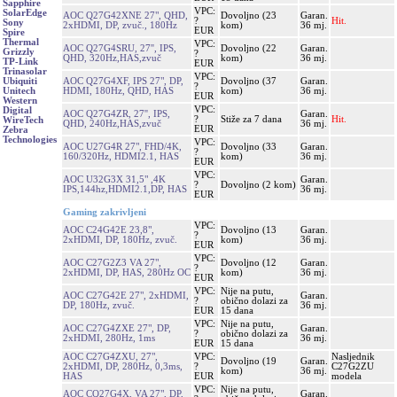
Sapphire
VPC:
SolarEdge
AOC Q27G42XNE 27", QHD,
Dovoljno (23
Garan.
?
Hit.
Sony
2xHDMI, DP, zvuč., 180Hz
kom)
36 mj.
EUR
Spire
Thermal
VPC:
AOC Q27G4SRU, 27'', IPS,
Dovoljno (22
Garan.
Grizzly
?
QHD, 320Hz,HAS,zvuč
kom)
36 mj.
TP-Link
EUR
Trinasolar
VPC:
AOC Q27G4XF, IPS 27", DP,
Dovoljno (37
Garan.
Ubiquiti
?
HDMI, 180Hz, QHD, HAS
kom)
36 mj.
Unitech
EUR
Western
VPC:
Digital
AOC Q27G4ZR, 27'', IPS,
Garan.
?
Stiže za 7 dana
Hit.
WireTech
QHD, 240Hz,HAS,zvuč
36 mj.
EUR
Zebra
Technologies
VPC:
AOC U27G4R 27", FHD/4K,
Dovoljno (33
Garan.
?
160/320Hz, HDMI2.1, HAS
kom)
36 mj.
EUR
VPC:
AOC U32G3X 31,5" ,4K
Garan.
?
Dovoljno (2 kom)
IPS,144hz,HDMI2.1,DP, HAS
36 mj.
EUR
Gaming zakrivljeni
VPC:
AOC C24G42E 23,8",
Dovoljno (13
Garan.
?
2xHDMI, DP, 180Hz, zvuč.
kom)
36 mj.
EUR
VPC:
AOC C27G2Z3 VA 27",
Dovoljno (12
Garan.
?
2xHDMI, DP, HAS, 280Hz OC
kom)
36 mj.
EUR
VPC:
Nije na putu,
AOC C27G42E 27", 2xHDMI,
Garan.
?
obično dolazi za
DP, 180Hz, zvuč.
36 mj.
EUR
15 dana
VPC:
Nije na putu,
AOC C27G4ZXE 27", DP,
Garan.
?
obično dolazi za
2xHDMI, 280Hz, 1ms
36 mj.
EUR
15 dana
AOC C27G4ZXU, 27",
VPC:
Nasljednik
Dovoljno (19
Garan.
2xHDMI, DP, 280Hz, 0,3ms,
?
C27G2ZU
kom)
36 mj.
HAS
EUR
modela
VPC:
Nije na putu,
AOC CQ27G4X, VA 27", DP,
Garan.