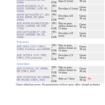
dana (1 kom)
36 mj.
240Hz
EUR
AGON AG326UD, 31,5",
VPC:
Garan.
OLED, 2XHDMI, 2xDP, 4K,
?
Dovoljno (1 kom)
36 mj.
165Hz
EUR
AGON Q27G41ZDF 27", QD-
VPC:
Dovoljno (20
Garan.
OLED, HDMI, DP, QHD,
?
kom)
36 mj.
240Hz
EUR
AOC AGON AG346UCD,QD-
VPC:
Nije na putu,
Garan.
OLED, 2xHDMI, DP, USB,
?
obično dolazi za
36 mj.
175Hz
EUR
15 dana
AOC Q27G4ZDR 27", QD-
VPC:
Dovoljno (10
Garan.
OLED, 2XHDMI, DP, 2K,
?
kom)
36 mj.
240Hz
EUR
Prijenosna
VPC:
Nije na putu,
AOC 16G3, 15,6", USB-C,
Garan.
?
obično dolazi za
144Hz, FreeSync, microHDMI
36 mj.
EUR
15 dana
VPC:
AOC 16T3EA, 15,6", FHD,
Dovoljno (13
Garan.
?
USB-C 15W, prijenosni
kom)
36 mj.
EUR
Zakrivljeni
VPC:
Nije na putu,
AOC CU34V5C, 34", HDMI,
Garan.
?
obično dolazi za
DP, USB-C, HAS
36 mj.
EUR
14 dana
VPC:
AOC CU34V5CW, 34", HDMI,
Garan.
?
Stiže za 7 dana
Hit.
DP, WCAM, USB-C, HAS
36 mj.
EUR
Cijene uključuju porez. Ne garantiramo točnost opisa, slika i drugih podataka.