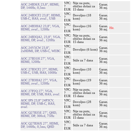
VPC:
Nije na putu,
AOC 24B36X 23,8", HDMI,
Garan.
?
obično dolazi za
DP, 144Hz, 0,5ms
36 mj.
EUR
15 dana
VPC:
AOC 24B3CF2 23,8", HDMI,
Dovoljno (18
Garan.
?
USB-C, HAS, zvuč., USB
kom)
36 mj.
EUR
VPC:
AOC 24B3HA2 23,8", VGA,
Dovoljno (16
Garan.
?
Hit.
HDMI, zvuč., 120Hz
kom)
36 mj.
EUR
VPC:
Nije na putu,
AOC 24B3QA2, 23,8", VGA,
Garan.
?
obično dolazi za
HDMI, DP, zvuč., 120Hz
36 mj.
EUR
15 dana
VPC:
AOC 24V5CW 23,8",
Garan.
?
Dovoljno (6 kom)
2xHDMI, DP, USB-C, WEBC
36 mj.
EUR
VPC:
AOC 27B31H 27", VGA,
Garan.
?
Stiže za 7 dana
HDMI, 120Hz
36 mj.
EUR
VPC:
AOC 27B3CF2 27", HDMI,
Dovoljno (10
Garan.
?
USB-C, USB, HAS, 100Hz
kom)
36 mj.
EUR
VPC:
AOC 27B3HA2 27", VGA,
Dovoljno (19
Garan.
?
HDMI, zvuč., 120Hz
kom)
36 mj.
EUR
VPC:
Nije na putu,
AOC 27P2Q 27", VGA,
Garan.
?
obično dolazi za
HDMI, DP, USB, HAS, zvuč.
36 mj.
EUR
15 dana
AOC IPS 23,8" 24P3CV,
VPC:
Dovoljno (28
Garan.
HDMI, DP, USB-C, HAS,
?
kom)
36 mj.
zvuč.
EUR
VPC:
Nije na putu,
AOC Q27B35E 27", QHD,
Garan.
?
obično dolazi za
HDMI, DP, 300cd, 75Hz
36 mj.
EUR
15 dana
VPC:
AOC Q27B36X 27", HDMI,
Garan.
?
Stiže za 7 dana
DP, 144Hz, 0,5ms, QHD
36 mj.
EUR