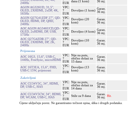
dana (1 kom)
36 mj.
240Hz
EUR
AGON AG326UD, 31,5",
VPC:
Garan.
OLED, 2XHDMI, 2xDP, 4K,
?
Dovoljno (1 kom)
36 mj.
165Hz
EUR
AGON Q27G41ZDF 27", QD-
VPC:
Dovoljno (20
Garan.
OLED, HDMI, DP, QHD,
?
kom)
36 mj.
240Hz
EUR
AOC AGON AG346UCD,QD-
VPC:
Garan.
OLED, 2xHDMI, DP, USB,
?
Dovoljno (4 kom)
36 mj.
175Hz
EUR
AOC Q27G4ZDR 27", QD-
VPC:
Dovoljno (10
Garan.
OLED, 2XHDMI, DP, 2K,
?
kom)
36 mj.
240Hz
EUR
Prijenosna
VPC:
Nije na putu,
AOC 16G3, 15,6", USB-C,
Garan.
?
obično dolazi za
144Hz, FreeSync, microHDMI
36 mj.
EUR
15 dana
VPC:
AOC 16T3EA, 15,6", FHD,
Dovoljno (13
Garan.
?
USB-C 15W, prijenosni
kom)
36 mj.
EUR
Zakrivljeni
VPC:
Nije na putu,
AOC CU34V5C, 34", HDMI,
Garan.
?
obično dolazi za
DP, USB-C, HAS
36 mj.
EUR
14 dana
VPC:
AOC CU34V5CW, 34", HDMI,
Garan.
?
Stiže za 9 dana
Hit.
DP, WCAM, USB-C, HAS
36 mj.
EUR
Cijene uključuju porez. Ne garantiramo točnost opisa, slika i drugih podataka.