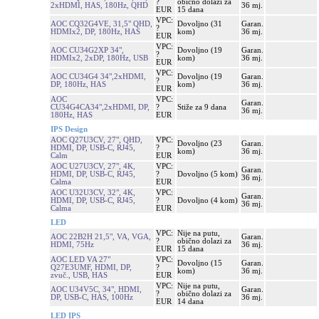
?
obično dolazi za
2xHDMI, HAS, 180Hz, QHD
36 mj.
EUR
15 dana
VPC:
AOC CQ32G4VE, 31,5" QHD,
Dovoljno (31
Garan.
?
HDMIx2, DP, 180Hz, HAS
kom)
36 mj.
EUR
VPC:
AOC CU34G2XP 34",
Dovoljno (19
Garan.
?
HDMIx2, 2xDP, 180Hz, USB
kom)
36 mj.
EUR
VPC:
AOC CU34G4 34",2xHDMI,
Dovoljno (19
Garan.
?
DP, 180Hz, HAS
kom)
36 mj.
EUR
AOC
VPC:
Garan.
CU34G4CA34",2xHDMI, DP,
?
Stiže za 9 dana
36 mj.
180Hz, HAS
EUR
IPS Design
AOC Q27U3CV, 27", QHD,
VPC:
Dovoljno (23
Garan.
HDMI, DP, USB-C, RJ45,
?
kom)
36 mj.
Calm
EUR
AOC U27U3CV, 27", 4K,
VPC:
Garan.
HDMI, DP, USB-C, RJ45,
?
Dovoljno (5 kom)
36 mj.
Calma
EUR
AOC U32U3CV, 32", 4K,
VPC:
Garan.
HDMI, DP, USB-C, RJ45,
?
Dovoljno (4 kom)
36 mj.
Calma
EUR
LED
VPC:
Nije na putu,
AOC 22B2H 21,5", VA, VGA,
Garan.
?
obično dolazi za
HDMI, 75Hz
36 mj.
EUR
15 dana
AOC LED VA 27"
VPC:
Dovoljno (15
Garan.
Q27E3UMF, HDMI, DP,
?
kom)
36 mj.
zvuč., USB, HAS
EUR
VPC:
Nije na putu,
AOC U34V5C, 34", HDMI,
Garan.
?
obično dolazi za
DP, USB-C, HAS, 100Hz
36 mj.
EUR
14 dana
LED IPS