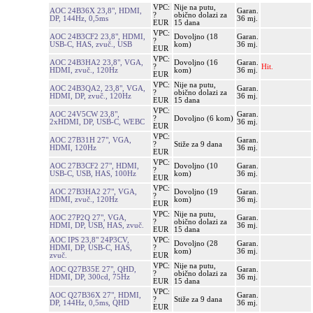
VPC:
Nije na putu,
AOC 24B36X 23,8", HDMI,
Garan.
?
obično dolazi za
DP, 144Hz, 0,5ms
36 mj.
EUR
15 dana
VPC:
AOC 24B3CF2 23,8", HDMI,
Dovoljno (18
Garan.
?
USB-C, HAS, zvuč., USB
kom)
36 mj.
EUR
VPC:
AOC 24B3HA2 23,8", VGA,
Dovoljno (16
Garan.
?
Hit.
HDMI, zvuč., 120Hz
kom)
36 mj.
EUR
VPC:
Nije na putu,
AOC 24B3QA2, 23,8", VGA,
Garan.
?
obično dolazi za
HDMI, DP, zvuč., 120Hz
36 mj.
EUR
15 dana
VPC:
AOC 24V5CW 23,8",
Garan.
?
Dovoljno (6 kom)
2xHDMI, DP, USB-C, WEBC
36 mj.
EUR
VPC:
AOC 27B31H 27", VGA,
Garan.
?
Stiže za 9 dana
HDMI, 120Hz
36 mj.
EUR
VPC:
AOC 27B3CF2 27", HDMI,
Dovoljno (10
Garan.
?
USB-C, USB, HAS, 100Hz
kom)
36 mj.
EUR
VPC:
AOC 27B3HA2 27", VGA,
Dovoljno (19
Garan.
?
HDMI, zvuč., 120Hz
kom)
36 mj.
EUR
VPC:
Nije na putu,
AOC 27P2Q 27", VGA,
Garan.
?
obično dolazi za
HDMI, DP, USB, HAS, zvuč.
36 mj.
EUR
15 dana
AOC IPS 23,8" 24P3CV,
VPC:
Dovoljno (28
Garan.
HDMI, DP, USB-C, HAS,
?
kom)
36 mj.
zvuč.
EUR
VPC:
Nije na putu,
AOC Q27B35E 27", QHD,
Garan.
?
obično dolazi za
HDMI, DP, 300cd, 75Hz
36 mj.
EUR
15 dana
VPC:
AOC Q27B36X 27", HDMI,
Garan.
?
Stiže za 9 dana
DP, 144Hz, 0,5ms, QHD
36 mj.
EUR