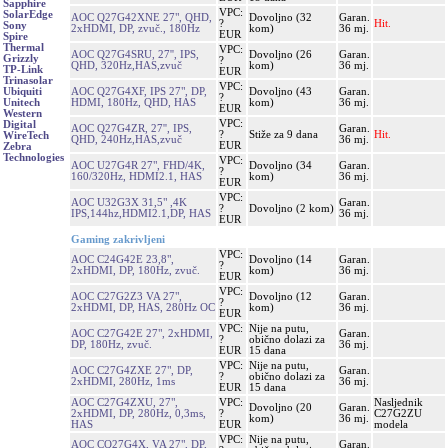
Sapphire
VPC:
SolarEdge
AOC Q27G42XNE 27", QHD,
Dovoljno (32
Garan.
?
Hit.
Sony
2xHDMI, DP, zvuč., 180Hz
kom)
36 mj.
EUR
Spire
Thermal
VPC:
AOC Q27G4SRU, 27'', IPS,
Dovoljno (26
Garan.
Grizzly
?
QHD, 320Hz,HAS,zvuč
kom)
36 mj.
TP-Link
EUR
Trinasolar
VPC:
AOC Q27G4XF, IPS 27", DP,
Dovoljno (43
Garan.
Ubiquiti
?
HDMI, 180Hz, QHD, HAS
kom)
36 mj.
Unitech
EUR
Western
VPC:
Digital
AOC Q27G4ZR, 27'', IPS,
Garan.
?
Stiže za 9 dana
Hit.
WireTech
QHD, 240Hz,HAS,zvuč
36 mj.
EUR
Zebra
Technologies
VPC:
AOC U27G4R 27", FHD/4K,
Dovoljno (34
Garan.
?
160/320Hz, HDMI2.1, HAS
kom)
36 mj.
EUR
VPC:
AOC U32G3X 31,5" ,4K
Garan.
?
Dovoljno (2 kom)
IPS,144hz,HDMI2.1,DP, HAS
36 mj.
EUR
Gaming zakrivljeni
VPC:
AOC C24G42E 23,8",
Dovoljno (14
Garan.
?
2xHDMI, DP, 180Hz, zvuč.
kom)
36 mj.
EUR
VPC:
AOC C27G2Z3 VA 27",
Dovoljno (12
Garan.
?
2xHDMI, DP, HAS, 280Hz OC
kom)
36 mj.
EUR
VPC:
Nije na putu,
AOC C27G42E 27", 2xHDMI,
Garan.
?
obično dolazi za
DP, 180Hz, zvuč.
36 mj.
EUR
15 dana
VPC:
Nije na putu,
AOC C27G4ZXE 27", DP,
Garan.
?
obično dolazi za
2xHDMI, 280Hz, 1ms
36 mj.
EUR
15 dana
AOC C27G4ZXU, 27",
VPC:
Nasljednik
Dovoljno (20
Garan.
2xHDMI, DP, 280Hz, 0,3ms,
?
C27G2ZU
kom)
36 mj.
HAS
EUR
modela
VPC:
Nije na putu,
AOC CQ27G4X, VA 27", DP,
Garan.