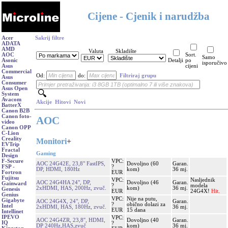
Cijene - Cjenik i narudžba
Acer
Sakrij filtre
ADATA
AMD
Valuta
Skladište
AOC
Sort.
Samo
Asonic
Detalji
po
isporučivo
Asus
cijeni
Commercial
Od:
do:
Filtriraj grupu
Asus
Consumer
Asus Open
System
Avacom
Akcije
Hitovi
Novi
BatterX
Canon B2B
Canon foto-
AOC
video
Canon OPP
C-Lion
Creality
Monitori
+
EVTrip
Fractal
Gaming
Design
VPC:
F-Secure
AOC 24G42E, 23,8" FastIPS,
Dovoljno (60
Garan.
?
FSP -
DP, HDMI, 180Hz
kom)
36 mj.
EUR
Fortron
Fujitsu
VPC:
Nasljednik
AOC 24G4HA 24", DP,
Dovoljno (46
Garan.
Gainward
?
modela
2xHDMI, HAS, 200Hz, zvuč.
kom)
36 mj.
Genesis
EUR
24G4X!
Hit.
Genius
VPC:
Nije na putu,
Gigabyte
AOC 24G4X, 24", DP,
Garan.
?
obično dolazi za
Intel
2xHDMI, HAS, 180Hz, zvuč.
36 mj.
EUR
15 dana
Intellinet
IPEVO
VPC:
AOC 24G4ZR, 23,8'', HDMI,
Dovoljno (40
Garan.
IQ
?
DP 240Hz,HAS,zvuč
kom)
36 mj.