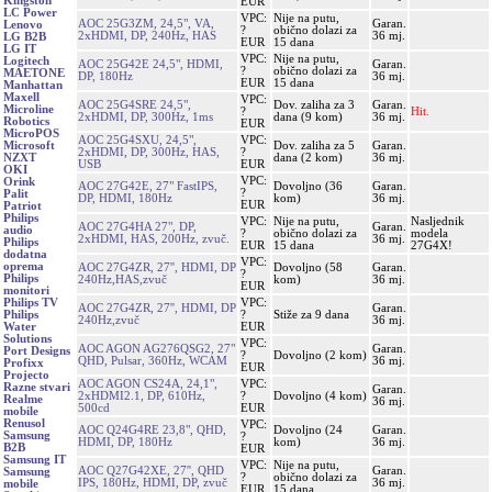
Kingston
EUR
LC Power
VPC:
Nije na putu,
AOC 25G3ZM, 24,5", VA,
Garan.
Lenovo
?
obično dolazi za
2xHDMI, DP, 240Hz, HAS
36 mj.
LG B2B
EUR
15 dana
LG IT
VPC:
Nije na putu,
Logitech
AOC 25G42E 24,5", HDMI,
Garan.
?
obično dolazi za
MAETONE
DP, 180Hz
36 mj.
EUR
15 dana
Manhattan
Maxell
VPC:
AOC 25G4SRE 24,5",
Dov. zaliha za 3
Garan.
Microline
?
Hit.
2xHDMI, DP, 300Hz, 1ms
dana (9 kom)
36 mj.
Robotics
EUR
MicroPOS
AOC 25G4SXU, 24,5",
VPC:
Dov. zaliha za 5
Garan.
Microsoft
2xHDMI, DP, 300Hz, HAS,
?
dana (2 kom)
36 mj.
NZXT
USB
EUR
OKI
VPC:
Orink
AOC 27G42E, 27" FastIPS,
Dovoljno (36
Garan.
?
Palit
DP, HDMI, 180Hz
kom)
36 mj.
EUR
Patriot
Philips
VPC:
Nije na putu,
Nasljednik
AOC 27G4HA 27", DP,
Garan.
audio
?
obično dolazi za
modela
2xHDMI, HAS, 200Hz, zvuč.
36 mj.
Philips
EUR
15 dana
27G4X!
dodatna
VPC:
oprema
AOC 27G4ZR, 27'', HDMI, DP
Dovoljno (58
Garan.
?
Philips
240Hz,HAS,zvuč
kom)
36 mj.
EUR
monitori
VPC:
Philips TV
AOC 27G4ZR, 27'', HDMI, DP
Garan.
?
Stiže za 9 dana
Philips
240Hz,zvuč
36 mj.
EUR
Water
Solutions
VPC:
AOC AGON AG276QSG2, 27"
Garan.
Port Designs
?
Dovoljno (2 kom)
QHD, Pulsar, 360Hz, WCAM
36 mj.
Profixx
EUR
Projecto
AOC AGON CS24A, 24,1",
VPC:
Razne stvari
Garan.
2xHDMI2.1, DP, 610Hz,
?
Dovoljno (4 kom)
Realme
36 mj.
500cd
EUR
mobile
Renusol
VPC:
AOC Q24G4RE 23,8", QHD,
Dovoljno (24
Garan.
Samsung
?
HDMI, DP, 180Hz
kom)
36 mj.
B2B
EUR
Samsung IT
VPC:
Nije na putu,
AOC Q27G42XE, 27'', QHD
Garan.
Samsung
?
obično dolazi za
IPS, 180Hz, HDMI, DP, zvuč
36 mj.
mobile
EUR
15 dana