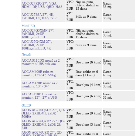
VPC:
Nije na putu,
AOC Q27P2Q 27", VGA,
Garan.
?
obično dolazi za
HDMI, DP, USB, QHD, HAS
36 mj.
EUR
15 dana
VPC:
AOC U27B3A 27", 4K,
Garan.
?
Stiže za 9 dana
2xHDMI, DP, HAS, zvuč.
36 mj.
EUR
MiniLED
AOC Q27G3XMN 27",
VPC:
Nije na putu,
Garan.
2xHDMI, 2xDP,
?
obično dolazi za
36 mj.
180Hz,miniLED
EUR
15 dana
AOC U27G4XM 27",
VPC:
Garan.
2xHDMI, 2xDP,
?
Stiže za 9 dana
36 mj.
180Hz,miniLED, 4K
EUR
Nosači
VPC:
AOC AD110DX nosač za 2
Garan.
?
Dovoljno (6 kom)
monitora s UBS hub-om
36 mj.
EUR
VPC:
AOC AM400B ruka za
Dov. zaliha za 6
Garan.
?
monitor, 17"-34", 2-9kg
dana (1 kom)
60 mj.
EUR
VPC:
AOC AM420B nosač za 2
Garan.
?
Dovoljno (4 kom)
monitora, 13" - 34"
36 mj.
EUR
VPC:
AOC AS110DX nosač za
Garan.
?
Dovoljno (6 kom)
monitor, 13" - 27" s USB
36 mj.
EUR
OLED
AGON AG276QKD2 27", QD-
VPC:
Garan.
OLED, 2XHDMI, 2xDP,
?
Dovoljno (9 kom)
36 mj.
500Hz
EUR
AGON AG276QZD2 27", QD-
VPC:
Garan.
OLED, 2XHDMI, 2xDP, 2k,
?
Dovoljno (3 kom)
36 mj.
240
EUR
AGON AG276UZD 27", QD-
VPC:
Dov. zaliha za 8
Garan.
OLED, 2XHDMI, DP, 4K,
?