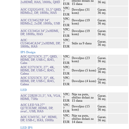
?
obično dolazi za
2xHDMI, HAS, 180Hz, QHD
36 mj.
EUR
15 dana
VPC:
AOC CQ32G4VE, 31,5" QHD,
Dovoljno (31
Garan.
?
HDMIx2, DP, 180Hz, HAS
kom)
36 mj.
EUR
VPC:
AOC CU34G2XP 34",
Dovoljno (19
Garan.
?
HDMIx2, 2xDP, 180Hz, USB
kom)
36 mj.
EUR
VPC:
AOC CU34G4 34",2xHDMI,
Dovoljno (19
Garan.
?
DP, 180Hz, HAS
kom)
36 mj.
EUR
AOC
VPC:
Garan.
CU34G4CA34",2xHDMI, DP,
?
Stiže za 9 dana
36 mj.
180Hz, HAS
EUR
IPS Design
AOC Q27U3CV, 27", QHD,
VPC:
Dovoljno (23
Garan.
HDMI, DP, USB-C, RJ45,
?
kom)
36 mj.
Calm
EUR
AOC U27U3CV, 27", 4K,
VPC:
Garan.
HDMI, DP, USB-C, RJ45,
?
Dovoljno (5 kom)
36 mj.
Calma
EUR
AOC U32U3CV, 32", 4K,
VPC:
Garan.
HDMI, DP, USB-C, RJ45,
?
Dovoljno (4 kom)
36 mj.
Calma
EUR
LED
VPC:
Nije na putu,
AOC 22B2H 21,5", VA, VGA,
Garan.
?
obično dolazi za
HDMI, 75Hz
36 mj.
EUR
15 dana
AOC LED VA 27"
VPC:
Dovoljno (15
Garan.
Q27E3UMF, HDMI, DP,
?
kom)
36 mj.
zvuč., USB, HAS
EUR
VPC:
Nije na putu,
AOC U34V5C, 34", HDMI,
Garan.
?
obično dolazi za
DP, USB-C, HAS, 100Hz
36 mj.
EUR
14 dana
LED IPS