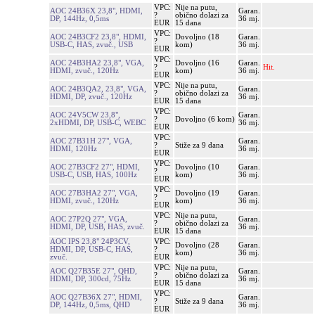
VPC:
Nije na putu,
AOC 24B36X 23,8", HDMI,
Garan.
?
obično dolazi za
DP, 144Hz, 0,5ms
36 mj.
EUR
15 dana
VPC:
AOC 24B3CF2 23,8", HDMI,
Dovoljno (18
Garan.
?
USB-C, HAS, zvuč., USB
kom)
36 mj.
EUR
VPC:
AOC 24B3HA2 23,8", VGA,
Dovoljno (16
Garan.
?
Hit.
HDMI, zvuč., 120Hz
kom)
36 mj.
EUR
VPC:
Nije na putu,
AOC 24B3QA2, 23,8", VGA,
Garan.
?
obično dolazi za
HDMI, DP, zvuč., 120Hz
36 mj.
EUR
15 dana
VPC:
AOC 24V5CW 23,8",
Garan.
?
Dovoljno (6 kom)
2xHDMI, DP, USB-C, WEBC
36 mj.
EUR
VPC:
AOC 27B31H 27", VGA,
Garan.
?
Stiže za 9 dana
HDMI, 120Hz
36 mj.
EUR
VPC:
AOC 27B3CF2 27", HDMI,
Dovoljno (10
Garan.
?
USB-C, USB, HAS, 100Hz
kom)
36 mj.
EUR
VPC:
AOC 27B3HA2 27", VGA,
Dovoljno (19
Garan.
?
HDMI, zvuč., 120Hz
kom)
36 mj.
EUR
VPC:
Nije na putu,
AOC 27P2Q 27", VGA,
Garan.
?
obično dolazi za
HDMI, DP, USB, HAS, zvuč.
36 mj.
EUR
15 dana
AOC IPS 23,8" 24P3CV,
VPC:
Dovoljno (28
Garan.
HDMI, DP, USB-C, HAS,
?
kom)
36 mj.
zvuč.
EUR
VPC:
Nije na putu,
AOC Q27B35E 27", QHD,
Garan.
?
obično dolazi za
HDMI, DP, 300cd, 75Hz
36 mj.
EUR
15 dana
VPC:
AOC Q27B36X 27", HDMI,
Garan.
?
Stiže za 9 dana
DP, 144Hz, 0,5ms, QHD
36 mj.
EUR