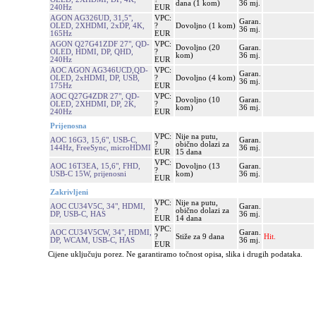
dana (1 kom)
36 mj.
240Hz
EUR
AGON AG326UD, 31,5",
VPC:
Garan.
OLED, 2XHDMI, 2xDP, 4K,
?
Dovoljno (1 kom)
36 mj.
165Hz
EUR
AGON Q27G41ZDF 27", QD-
VPC:
Dovoljno (20
Garan.
OLED, HDMI, DP, QHD,
?
kom)
36 mj.
240Hz
EUR
AOC AGON AG346UCD,QD-
VPC:
Garan.
OLED, 2xHDMI, DP, USB,
?
Dovoljno (4 kom)
36 mj.
175Hz
EUR
AOC Q27G4ZDR 27", QD-
VPC:
Dovoljno (10
Garan.
OLED, 2XHDMI, DP, 2K,
?
kom)
36 mj.
240Hz
EUR
Prijenosna
VPC:
Nije na putu,
AOC 16G3, 15,6", USB-C,
Garan.
?
obično dolazi za
144Hz, FreeSync, microHDMI
36 mj.
EUR
15 dana
VPC:
AOC 16T3EA, 15,6", FHD,
Dovoljno (13
Garan.
?
USB-C 15W, prijenosni
kom)
36 mj.
EUR
Zakrivljeni
VPC:
Nije na putu,
AOC CU34V5C, 34", HDMI,
Garan.
?
obično dolazi za
DP, USB-C, HAS
36 mj.
EUR
14 dana
VPC:
AOC CU34V5CW, 34", HDMI,
Garan.
?
Stiže za 9 dana
Hit.
DP, WCAM, USB-C, HAS
36 mj.
EUR
Cijene uključuju porez. Ne garantiramo točnost opisa, slika i drugih podataka.