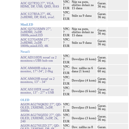
VPC:
Nije na putu,
AOC Q27P2Q 27", VGA,
Garan.
?
obično dolazi za
HDMI, DP, USB, QHD, HAS
36 mj.
EUR
15 dana
VPC:
AOC U27B3A 27", 4K,
Garan.
?
Stiže za 9 dana
2xHDMI, DP, HAS, zvuč.
36 mj.
EUR
MiniLED
AOC Q27G3XMN 27",
VPC:
Nije na putu,
Garan.
2xHDMI, 2xDP,
?
obično dolazi za
36 mj.
180Hz,miniLED
EUR
15 dana
AOC U27G4XM 27",
VPC:
Garan.
2xHDMI, 2xDP,
?
Stiže za 9 dana
36 mj.
180Hz,miniLED, 4K
EUR
Nosači
VPC:
AOC AD110DX nosač za 2
Garan.
?
Dovoljno (6 kom)
monitora s UBS hub-om
36 mj.
EUR
VPC:
AOC AM400B ruka za
Dov. zaliha za 6
Garan.
?
monitor, 17"-34", 2-9kg
dana (1 kom)
60 mj.
EUR
VPC:
AOC AM420B nosač za 2
Garan.
?
Dovoljno (4 kom)
monitora, 13" - 34"
36 mj.
EUR
VPC:
AOC AS110DX nosač za
Garan.
?
Dovoljno (6 kom)
monitor, 13" - 27" s USB
36 mj.
EUR
OLED
AGON AG276QKD2 27", QD-
VPC:
Garan.
OLED, 2XHDMI, 2xDP,
?
Dovoljno (9 kom)
36 mj.
500Hz
EUR
AGON AG276QZD2 27", QD-
VPC:
Garan.
OLED, 2XHDMI, 2xDP, 2k,
?
Dovoljno (3 kom)
36 mj.
240
EUR
AGON AG276UZD 27", QD-
VPC:
Dov. zaliha za 8
Garan.
OLED, 2XHDMI, DP, 4K,
?