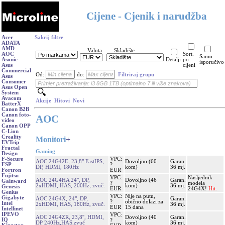
Cijene - Cjenik i narudžba
Acer
Sakrij filtre
ADATA
AMD
Valuta
Skladište
AOC
Sort.
Samo
Asonic
Detalji
po
isporučivo
Asus
cijeni
Commercial
Od:
do:
Filtriraj grupu
Asus
Consumer
Asus Open
System
Avacom
Akcije
Hitovi
Novi
BatterX
Canon B2B
Canon foto-
AOC
video
Canon OPP
C-Lion
Creality
Monitori
+
EVTrip
Fractal
Gaming
Design
VPC:
F-Secure
AOC 24G42E, 23,8" FastIPS,
Dovoljno (60
Garan.
?
FSP -
DP, HDMI, 180Hz
kom)
36 mj.
EUR
Fortron
Fujitsu
VPC:
Nasljednik
AOC 24G4HA 24", DP,
Dovoljno (46
Garan.
Gainward
?
modela
2xHDMI, HAS, 200Hz, zvuč.
kom)
36 mj.
Genesis
EUR
24G4X!
Hit.
Genius
VPC:
Nije na putu,
Gigabyte
AOC 24G4X, 24", DP,
Garan.
?
obično dolazi za
Intel
2xHDMI, HAS, 180Hz, zvuč.
36 mj.
EUR
15 dana
Intellinet
IPEVO
VPC:
AOC 24G4ZR, 23,8'', HDMI,
Dovoljno (40
Garan.
IQ
?
DP 240Hz,HAS,zvuč
kom)
36 mj.