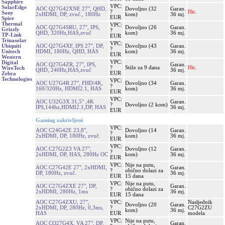
Sapphire
VPC:
SolarEdge
AOC Q27G42XNE 27", QHD,
Dovoljno (32
Garan.
?
Hit.
Sony
2xHDMI, DP, zvuč., 180Hz
kom)
36 mj.
EUR
Spire
Thermal
VPC:
AOC Q27G4SRU, 27'', IPS,
Dovoljno (26
Garan.
Grizzly
?
QHD, 320Hz,HAS,zvuč
kom)
36 mj.
TP-Link
EUR
Trinasolar
VPC:
AOC Q27G4XF, IPS 27", DP,
Dovoljno (43
Garan.
Ubiquiti
?
HDMI, 180Hz, QHD, HAS
kom)
36 mj.
Unitech
EUR
Western
VPC:
Digital
AOC Q27G4ZR, 27'', IPS,
Garan.
?
Stiže za 9 dana
Hit.
WireTech
QHD, 240Hz,HAS,zvuč
36 mj.
EUR
Zebra
Technologies
VPC:
AOC U27G4R 27", FHD/4K,
Dovoljno (34
Garan.
?
160/320Hz, HDMI2.1, HAS
kom)
36 mj.
EUR
VPC:
AOC U32G3X 31,5" ,4K
Garan.
?
Dovoljno (2 kom)
IPS,144hz,HDMI2.1,DP, HAS
36 mj.
EUR
Gaming zakrivljeni
VPC:
AOC C24G42E 23,8",
Dovoljno (14
Garan.
?
2xHDMI, DP, 180Hz, zvuč.
kom)
36 mj.
EUR
VPC:
AOC C27G2Z3 VA 27",
Dovoljno (12
Garan.
?
2xHDMI, DP, HAS, 280Hz OC
kom)
36 mj.
EUR
VPC:
Nije na putu,
AOC C27G42E 27", 2xHDMI,
Garan.
?
obično dolazi za
DP, 180Hz, zvuč.
36 mj.
EUR
15 dana
VPC:
Nije na putu,
AOC C27G4ZXE 27", DP,
Garan.
?
obično dolazi za
2xHDMI, 280Hz, 1ms
36 mj.
EUR
15 dana
AOC C27G4ZXU, 27",
VPC:
Nasljednik
Dovoljno (20
Garan.
2xHDMI, DP, 280Hz, 0,3ms,
?
C27G2ZU
kom)
36 mj.
HAS
EUR
modela
VPC:
Nije na putu,
AOC CQ27G4X, VA 27", DP,
Garan.