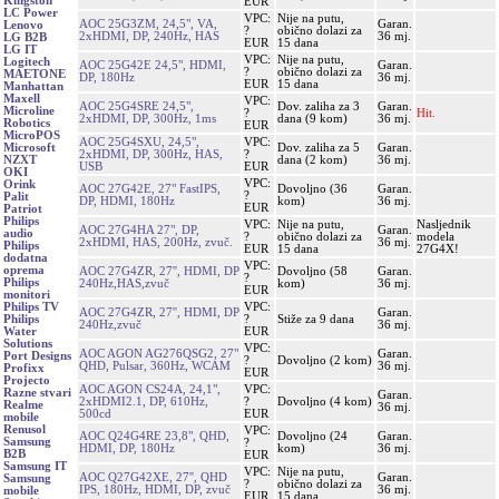
Kingston
EUR
LC Power
VPC:
Nije na putu,
AOC 25G3ZM, 24,5", VA,
Garan.
Lenovo
?
obično dolazi za
2xHDMI, DP, 240Hz, HAS
36 mj.
LG B2B
EUR
15 dana
LG IT
VPC:
Nije na putu,
Logitech
AOC 25G42E 24,5", HDMI,
Garan.
?
obično dolazi za
MAETONE
DP, 180Hz
36 mj.
EUR
15 dana
Manhattan
Maxell
VPC:
AOC 25G4SRE 24,5",
Dov. zaliha za 3
Garan.
Microline
?
Hit.
2xHDMI, DP, 300Hz, 1ms
dana (9 kom)
36 mj.
Robotics
EUR
MicroPOS
AOC 25G4SXU, 24,5",
VPC:
Dov. zaliha za 5
Garan.
Microsoft
2xHDMI, DP, 300Hz, HAS,
?
dana (2 kom)
36 mj.
NZXT
USB
EUR
OKI
VPC:
Orink
AOC 27G42E, 27" FastIPS,
Dovoljno (36
Garan.
?
Palit
DP, HDMI, 180Hz
kom)
36 mj.
EUR
Patriot
Philips
VPC:
Nije na putu,
Nasljednik
AOC 27G4HA 27", DP,
Garan.
audio
?
obično dolazi za
modela
2xHDMI, HAS, 200Hz, zvuč.
36 mj.
Philips
EUR
15 dana
27G4X!
dodatna
VPC:
oprema
AOC 27G4ZR, 27'', HDMI, DP
Dovoljno (58
Garan.
?
Philips
240Hz,HAS,zvuč
kom)
36 mj.
EUR
monitori
VPC:
Philips TV
AOC 27G4ZR, 27'', HDMI, DP
Garan.
?
Stiže za 9 dana
Philips
240Hz,zvuč
36 mj.
EUR
Water
Solutions
VPC:
AOC AGON AG276QSG2, 27"
Garan.
Port Designs
?
Dovoljno (2 kom)
QHD, Pulsar, 360Hz, WCAM
36 mj.
Profixx
EUR
Projecto
AOC AGON CS24A, 24,1",
VPC:
Razne stvari
Garan.
2xHDMI2.1, DP, 610Hz,
?
Dovoljno (4 kom)
Realme
36 mj.
500cd
EUR
mobile
Renusol
VPC:
AOC Q24G4RE 23,8", QHD,
Dovoljno (24
Garan.
Samsung
?
HDMI, DP, 180Hz
kom)
36 mj.
B2B
EUR
Samsung IT
VPC:
Nije na putu,
AOC Q27G42XE, 27'', QHD
Garan.
Samsung
?
obično dolazi za
IPS, 180Hz, HDMI, DP, zvuč
36 mj.
mobile
EUR
15 dana