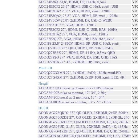
AOC 24B36X 23,8", HDMI, DP, 144Hz, 0,5ms
VPC
AOC 24B3CF2 23,8", HDMI, USB-C, HAS, zvuč., USB
VPC
AOC 24B3HA2 23,8", VGA, HDMI, zvuč., 120Hz
VPC
AOC 24B3QA2, 23,8", VGA, HDMI, DP, zvuč., 120Hz
VPC
AOC 24V5CW 23,8", 2xHDMI, DP, USB-C, WEBC
VPC
AOC 27B31H 27", VGA, HDMI, 120Hz
VPC
AOC 27B3CF2 27", HDMI, USB-C, USB, HAS, 100Hz
VPC
AOC 27B3HA2 27", VGA, HDMI, zvuč., 120Hz
VPC
AOC 27P2Q 27", VGA, HDMI, DP, USB, HAS, zvuč.
VPC
AOC IPS 23,8" 24P3CV, HDMI, DP, USB-C, HAS, zvuč.
VPC
AOC Q27B35E 27", QHD, HDMI, DP, 300cd, 75Hz
VPC
AOC Q27B36X 27", HDMI, DP, 144Hz, 0,5ms, QHD
VPC
AOC Q27P2Q 27", VGA, HDMI, DP, USB, QHD, HAS
VPC
AOC U27B3A 27", 4K, 2xHDMI, DP, HAS, zvuč.
VPC
MiniLED
AOC Q27G3XMN 27", 2xHDMI, 2xDP, 180Hz,miniLED
VPC
AOC U27G4XM 27", 2xHDMI, 2xDP, 180Hz,miniLED, 4K
VPC
Nosači
AOC AD110DX nosač za 2 monitora s UBS hub-om
VPC
AOC AM400B ruka za monitor, 17"-34", 2-9kg
VPC
AOC AM420B nosač za 2 monitora, 13" - 34"
VPC
AOC AS110DX nosač za monitor, 13" - 27" s USB
VPC
OLED
AGON AG276QKD2 27", QD-OLED, 2XHDMI, 2xDP, 500Hz
VPC
AGON AG276QZD2 27", QD-OLED, 2XHDMI, 2xDP, 2k, 240
VPC
AGON AG276UZD 27", QD-OLED, 2XHDMI, DP, 4K, 240Hz
VPC
AGON AG326UD, 31,5", OLED, 2XHDMI, 2xDP, 4K, 165Hz
VPC
AGON Q27G41ZDF 27", QD-OLED, HDMI, DP, QHD, 240Hz
VPC
AOC AGON AG346UCD,QD-OLED, 2xHDMI, DP, USB, 175Hz
VPC