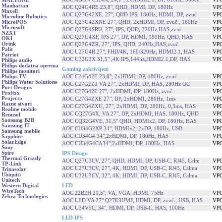
MAETONE
Manhattan
AOC Q24G4RE 23,8", QHD, HDMI, DP, 180Hz
VPC
Maxell
AOC Q27G42XE, 27'', QHD IPS, 180Hz, HDMI, DP, zvuč
VPC
Microline Robotics
AOC Q27G42XNE 27", QHD, 2xHDMI, DP, zvuč., 180Hz
VPC
MicroPOS
Microsoft
AOC Q27G4SRU, 27'', IPS, QHD, 320Hz,HAS,zvuč
VPC
NZXT
AOC Q27G4XF, IPS 27", DP, HDMI, 180Hz, QHD, HAS
VPC
OKI
Orink
AOC Q27G4ZR, 27'', IPS, QHD, 240Hz,HAS,zvuč
VPC
Palit
AOC U27G4R 27", FHD/4K, 160/320Hz, HDMI2.1, HAS
VPC
Patriot
AOC U32G3X 31,5" ,4K IPS,144hz,HDMI2.1,DP, HAS
VPC
Philips audio
Philips dodatna oprema
Gaming zakrivljeni
Philips monitori
AOC C24G42E 23,8", 2xHDMI, DP, 180Hz, zvuč.
VPC
Philips TV
Philips Water Solutions
AOC C27G2Z3 VA 27", 2xHDMI, DP, HAS, 280Hz OC
VPC
Port Designs
AOC C27G42E 27", 2xHDMI, DP, 180Hz, zvuč.
VPC
Profixx
Projecto
AOC C27G4ZXE 27", DP, 2xHDMI, 280Hz, 1ms
VPC
Razne stvari
AOC C27G4ZXU, 27", 2xHDMI, DP, 280Hz, 0,3ms, HAS
VPC
Realme mobile
AOC CQ27G4X, VA 27", DP, 2xHDMI, HAS, 180Hz, QHD
VPC
Renusol
Samsung B2B
AOC CQ32G4VE, 31,5" QHD, HDMIx2, DP, 180Hz, HAS
VPC
Samsung IT
AOC CU34G2XP 34", HDMIx2, 2xDP, 180Hz, USB
VPC
Samsung mobile
AOC CU34G4 34",2xHDMI, DP, 180Hz, HAS
VPC
Sapphire
SolarEdge
AOC CU34G4CA34",2xHDMI, DP, 180Hz, HAS
VPC
Sony
Spire
IPS Design
Thermal Grizzly
AOC Q27U3CV, 27", QHD, HDMI, DP, USB-C, RJ45, Calm
VPC
TP-Link
AOC U27U3CV, 27", 4K, HDMI, DP, USB-C, RJ45, Calma
VPC
Trinasolar
Ubiquiti
AOC U32U3CV, 32", 4K, HDMI, DP, USB-C, RJ45, Calma
VPC
Unitech
LED
Western Digital
WireTech
AOC 22B2H 21,5", VA, VGA, HDMI, 75Hz
VPC
Zebra Technologies
AOC LED VA 27" Q27E3UMF, HDMI, DP, zvuč., USB, HAS
VPC
AOC U34V5C, 34", HDMI, DP, USB-C, HAS, 100Hz
VPC
LED IPS