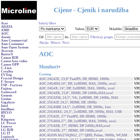
Cijene - Cjenik i narudžba
Acer
Sakrij filtre
ADATA
Valuta
Skladište
AMD
AOC
Asonic
Od:
do:
Filtriraj grupu
Asus Commercial
Akcije
Hitovi
Novi
Asus Consumer
Asus Open System
Avacom
AOC
BatterX
Canon B2B
Canon foto-video
Canon OPP
Monitori
+
C-Lion
Creality
Gaming
EVTrip
Fractal Design
AOC 24G42E, 23,8" FastIPS, DP, HDMI, 180Hz
VPC
F-Secure
AOC 24G4HA 24", DP, 2xHDMI, HAS, 200Hz, zvuč.
VPC
FSP - Fortron
AOC 24G4X, 24", DP, 2xHDMI, HAS, 180Hz, zvuč.
VPC
Fujitsu
Gainward
AOC 24G4ZR, 23,8'', HDMI, DP 240Hz,HAS,zvuč
VPC
Genesis
AOC 25G3ZM, 24,5", VA, 2xHDMI, DP, 240Hz, HAS
VPC
Genius
AOC 25G42E 24,5", HDMI, DP, 180Hz
VPC
Gigabyte
Intel
AOC 25G4SRE 24,5", 2xHDMI, DP, 300Hz, 1ms
VPC
Intellinet
AOC 25G4SXU, 24,5", 2xHDMI, DP, 300Hz, HAS, USB
VPC
IPEVO
IQ
AOC 27G42E, 27" FastIPS, DP, HDMI, 180Hz
VPC
Kingston
AOC 27G4HA 27", DP, 2xHDMI, HAS, 200Hz, zvuč.
VPC
LC Power
AOC 27G4ZR, 27'', HDMI, DP 240Hz,HAS,zvuč
VPC
Lenovo
LG B2B
AOC 27G4ZR, 27'', HDMI, DP 240Hz,zvuč
VPC
LG IT
AOC AGON AG276QSG2, 27" QHD, Pulsar, 360Hz, WCAM
VPC
Logitech
AOC AGON CS24A, 24,1", 2xHDMI2.1, DP, 610Hz, 500cd
VPC