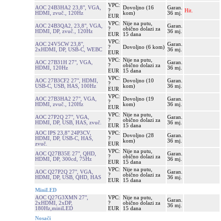
VPC:
AOC 24B3HA2 23,8", VGA,
Dovoljno (16
Garan.
?
Hit.
HDMI, zvuč., 120Hz
kom)
36 mj.
EUR
VPC:
Nije na putu,
AOC 24B3QA2, 23,8", VGA,
Garan.
?
obično dolazi za
HDMI, DP, zvuč., 120Hz
36 mj.
EUR
15 dana
VPC:
AOC 24V5CW 23,8",
Garan.
?
Dovoljno (6 kom)
2xHDMI, DP, USB-C, WEBC
36 mj.
EUR
VPC:
Nije na putu,
AOC 27B31H 27", VGA,
Garan.
?
obično dolazi za
HDMI, 120Hz
36 mj.
EUR
15 dana
VPC:
AOC 27B3CF2 27", HDMI,
Dovoljno (10
Garan.
?
USB-C, USB, HAS, 100Hz
kom)
36 mj.
EUR
VPC:
AOC 27B3HA2 27", VGA,
Dovoljno (19
Garan.
?
HDMI, zvuč., 120Hz
kom)
36 mj.
EUR
VPC:
Nije na putu,
AOC 27P2Q 27", VGA,
Garan.
?
obično dolazi za
HDMI, DP, USB, HAS, zvuč.
36 mj.
EUR
15 dana
AOC IPS 23,8" 24P3CV,
VPC:
Dovoljno (28
Garan.
HDMI, DP, USB-C, HAS,
?
kom)
36 mj.
zvuč.
EUR
VPC:
Nije na putu,
AOC Q27B35E 27", QHD,
Garan.
?
obično dolazi za
HDMI, DP, 300cd, 75Hz
36 mj.
EUR
15 dana
VPC:
Nije na putu,
AOC Q27P2Q 27", VGA,
Garan.
?
obično dolazi za
HDMI, DP, USB, QHD, HAS
36 mj.
EUR
15 dana
MiniLED
AOC Q27G3XMN 27",
VPC:
Nije na putu,
Garan.
2xHDMI, 2xDP,
?
obično dolazi za
36 mj.
180Hz,miniLED
EUR
15 dana
Nosači