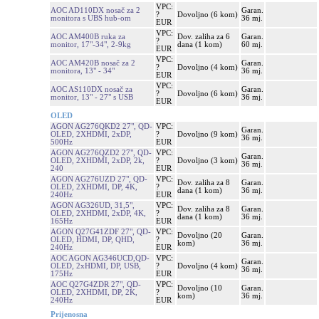
VPC:
AOC AD110DX nosač za 2
Garan.
?
Dovoljno (6 kom)
monitora s UBS hub-om
36 mj.
EUR
VPC:
AOC AM400B ruka za
Dov. zaliha za 6
Garan.
?
monitor, 17"-34", 2-9kg
dana (1 kom)
60 mj.
EUR
VPC:
AOC AM420B nosač za 2
Garan.
?
Dovoljno (4 kom)
monitora, 13" - 34"
36 mj.
EUR
VPC:
AOC AS110DX nosač za
Garan.
?
Dovoljno (6 kom)
monitor, 13" - 27" s USB
36 mj.
EUR
OLED
AGON AG276QKD2 27", QD-
VPC:
Garan.
OLED, 2XHDMI, 2xDP,
?
Dovoljno (9 kom)
36 mj.
500Hz
EUR
AGON AG276QZD2 27", QD-
VPC:
Garan.
OLED, 2XHDMI, 2xDP, 2k,
?
Dovoljno (3 kom)
36 mj.
240
EUR
AGON AG276UZD 27", QD-
VPC:
Dov. zaliha za 8
Garan.
OLED, 2XHDMI, DP, 4K,
?
dana (1 kom)
36 mj.
240Hz
EUR
AGON AG326UD, 31,5",
VPC:
Dov. zaliha za 8
Garan.
OLED, 2XHDMI, 2xDP, 4K,
?
dana (1 kom)
36 mj.
165Hz
EUR
AGON Q27G41ZDF 27", QD-
VPC:
Dovoljno (20
Garan.
OLED, HDMI, DP, QHD,
?
kom)
36 mj.
240Hz
EUR
AOC AGON AG346UCD,QD-
VPC:
Garan.
OLED, 2xHDMI, DP, USB,
?
Dovoljno (4 kom)
36 mj.
175Hz
EUR
AOC Q27G4ZDR 27", QD-
VPC:
Dovoljno (10
Garan.
OLED, 2XHDMI, DP, 2K,
?
kom)
36 mj.
240Hz
EUR
Prijenosna