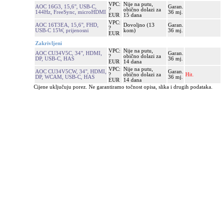
VPC:
Nije na putu,
AOC 16G3, 15,6", USB-C,
Garan.
?
obično dolazi za
144Hz, FreeSync, microHDMI
36 mj.
EUR
15 dana
VPC:
AOC 16T3EA, 15,6", FHD,
Dovoljno (13
Garan.
?
USB-C 15W, prijenosni
kom)
36 mj.
EUR
Zakrivljeni
VPC:
Nije na putu,
AOC CU34V5C, 34", HDMI,
Garan.
?
obično dolazi za
DP, USB-C, HAS
36 mj.
EUR
14 dana
VPC:
Nije na putu,
AOC CU34V5CW, 34", HDMI,
Garan.
?
obično dolazi za
Hit.
DP, WCAM, USB-C, HAS
36 mj.
EUR
14 dana
Cijene uključuju porez. Ne garantiramo točnost opisa, slika i drugih podataka.