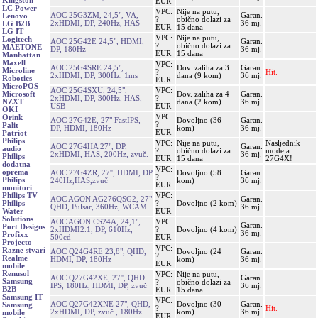
Kingston
EUR
LC Power
VPC:
Nije na putu,
AOC 25G3ZM, 24,5", VA,
Garan.
Lenovo
?
obično dolazi za
2xHDMI, DP, 240Hz, HAS
36 mj.
LG B2B
EUR
15 dana
LG IT
VPC:
Nije na putu,
Logitech
AOC 25G42E 24,5", HDMI,
Garan.
?
obično dolazi za
MAETONE
DP, 180Hz
36 mj.
EUR
15 dana
Manhattan
Maxell
VPC:
AOC 25G4SRE 24,5",
Dov. zaliha za 3
Garan.
Microline
?
Hit.
2xHDMI, DP, 300Hz, 1ms
dana (9 kom)
36 mj.
Robotics
EUR
MicroPOS
AOC 25G4SXU, 24,5",
VPC:
Dov. zaliha za 4
Garan.
Microsoft
2xHDMI, DP, 300Hz, HAS,
?
dana (2 kom)
36 mj.
NZXT
USB
EUR
OKI
VPC:
Orink
AOC 27G42E, 27" FastIPS,
Dovoljno (36
Garan.
?
Palit
DP, HDMI, 180Hz
kom)
36 mj.
EUR
Patriot
Philips
VPC:
Nije na putu,
Nasljednik
AOC 27G4HA 27", DP,
Garan.
audio
?
obično dolazi za
modela
2xHDMI, HAS, 200Hz, zvuč.
36 mj.
Philips
EUR
15 dana
27G4X!
dodatna
VPC:
oprema
AOC 27G4ZR, 27'', HDMI, DP
Dovoljno (58
Garan.
?
Philips
240Hz,HAS,zvuč
kom)
36 mj.
EUR
monitori
VPC:
Philips TV
AOC AGON AG276QSG2, 27"
Garan.
?
Dovoljno (2 kom)
Philips
QHD, Pulsar, 360Hz, WCAM
36 mj.
EUR
Water
Solutions
AOC AGON CS24A, 24,1",
VPC:
Garan.
Port Designs
2xHDMI2.1, DP, 610Hz,
?
Dovoljno (4 kom)
36 mj.
Profixx
500cd
EUR
Projecto
VPC:
Razne stvari
AOC Q24G4RE 23,8", QHD,
Dovoljno (24
Garan.
?
Realme
HDMI, DP, 180Hz
kom)
36 mj.
EUR
mobile
Renusol
VPC:
Nije na putu,
AOC Q27G42XE, 27'', QHD
Garan.
Samsung
?
obično dolazi za
IPS, 180Hz, HDMI, DP, zvuč
36 mj.
B2B
EUR
15 dana
Samsung IT
VPC:
AOC Q27G42XNE 27", QHD,
Dovoljno (30
Garan.
Samsung
?
Hit.
2xHDMI, DP, zvuč., 180Hz
kom)
36 mj.
mobile
EUR