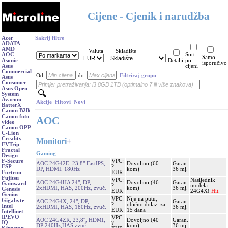
Cijene - Cjenik i narudžba
Acer
Sakrij filtre
ADATA
AMD
Valuta
Skladište
AOC
Sort.
Samo
Asonic
Detalji
po
isporučivo
Asus
cijeni
Commercial
Od:
do:
Filtriraj grupu
Asus
Consumer
Asus Open
System
Avacom
Akcije
Hitovi
Novi
BatterX
Canon B2B
Canon foto-
AOC
video
Canon OPP
C-Lion
Creality
Monitori
+
EVTrip
Fractal
Gaming
Design
VPC:
F-Secure
AOC 24G42E, 23,8" FastIPS,
Dovoljno (60
Garan.
?
FSP -
DP, HDMI, 180Hz
kom)
36 mj.
EUR
Fortron
Fujitsu
VPC:
Nasljednik
AOC 24G4HA 24", DP,
Dovoljno (46
Garan.
Gainward
?
modela
2xHDMI, HAS, 200Hz, zvuč.
kom)
36 mj.
Genesis
EUR
24G4X!
Hit.
Genius
VPC:
Nije na putu,
Gigabyte
AOC 24G4X, 24", DP,
Garan.
?
obično dolazi za
Intel
2xHDMI, HAS, 180Hz, zvuč.
36 mj.
EUR
15 dana
Intellinet
IPEVO
VPC:
AOC 24G4ZR, 23,8'', HDMI,
Dovoljno (40
Garan.
IQ
?
DP 240Hz,HAS,zvuč
kom)
36 mj.