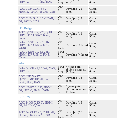
?
HDMIx2, DP, 180Hz, HAS
kom)
36 mj.
EUR
VPC:
AOC CU34G2XP 34",
Dovoljno (21
Garan.
?
HDMIx2, 2xDP, 180Hz, USB
kom)
36 mj.
EUR
VPC:
AOC CU34G4 34",2xHDMI,
Dovoljno (19
Garan.
?
DP, 180Hz, HAS
kom)
36 mj.
EUR
IPS Design
AOC Q27U3CV, 27", QHD,
VPC:
Dovoljno (11
Garan.
HDMI, DP, USB-C, RJ45,
?
kom)
36 mj.
Calm
EUR
AOC U27U3CV, 27", 4K,
VPC:
Garan.
HDMI, DP, USB-C, RJ45,
?
Dovoljno (5 kom)
36 mj.
Calma
EUR
AOC U32U3CV, 32", 4K,
VPC:
Garan.
HDMI, DP, USB-C, RJ45,
?
Dovoljno (4 kom)
36 mj.
Calma
EUR
LED
VPC:
Nije na putu,
AOC 22B2H 21,5", VA, VGA,
Garan.
?
obično dolazi za
HDMI, 75Hz
36 mj.
EUR
15 dana
AOC LED VA 27"
VPC:
Dovoljno (15
Garan.
Q27E3UMF, HDMI, DP,
?
kom)
36 mj.
zvuč., USB, HAS
EUR
VPC:
Nije na putu,
AOC U34V5C, 34", HDMI,
Garan.
?
obično dolazi za
DP, USB-C, HAS, 100Hz
36 mj.
EUR
14 dana
LED IPS
VPC:
AOC 24B36X 23,8", HDMI,
Dovoljno (19
Garan.
?
DP, 144Hz, 0,5ms
kom)
36 mj.
EUR
VPC:
AOC 24B3CF2 23,8", HDMI,
Dovoljno (18
Garan.
?
USB-C, HAS, zvuč., USB
kom)
36 mj.
EUR