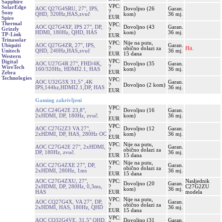
Sapphire
VPC:
SolarEdge
AOC Q27G4SRU, 27'', IPS,
Dovoljno (26
Garan.
?
Sony
QHD, 320Hz,HAS,zvuč
kom)
36 mj.
EUR
Spire
Thermal
VPC:
AOC Q27G4XF, IPS 27", DP,
Dovoljno (43
Garan.
Grizzly
?
HDMI, 180Hz, QHD, HAS
kom)
36 mj.
TP-Link
EUR
Trinasolar
VPC:
Nije na putu,
AOC Q27G4ZR, 27'', IPS,
Garan.
Ubiquiti
?
obično dolazi za
Hit.
QHD, 240Hz,HAS,zvuč
36 mj.
Unitech
EUR
15 dana
Western
VPC:
Digital
AOC U27G4R 27", FHD/4K,
Dovoljno (35
Garan.
?
WireTech
160/320Hz, HDMI2.1, HAS
kom)
36 mj.
EUR
Zebra
Technologies
VPC:
AOC U32G3X 31,5" ,4K
Garan.
?
Dovoljno (2 kom)
IPS,144hz,HDMI2.1,DP, HAS
36 mj.
EUR
Gaming zakrivljeni
VPC:
AOC C24G42E 23,8",
Dovoljno (16
Garan.
?
2xHDMI, DP, 180Hz, zvuč.
kom)
36 mj.
EUR
VPC:
AOC C27G2Z3 VA 27",
Dovoljno (12
Garan.
?
2xHDMI, DP, HAS, 280Hz OC
kom)
36 mj.
EUR
VPC:
Nije na putu,
AOC C27G42E 27", 2xHDMI,
Garan.
?
obično dolazi za
DP, 180Hz, zvuč.
36 mj.
EUR
15 dana
VPC:
Nije na putu,
AOC C27G4ZXE 27", DP,
Garan.
?
obično dolazi za
2xHDMI, 280Hz, 1ms
36 mj.
EUR
15 dana
AOC C27G4ZXU, 27",
VPC:
Nasljednik
Dovoljno (20
Garan.
2xHDMI, DP, 280Hz, 0,3ms,
?
C27G2ZU
kom)
36 mj.
HAS
EUR
modela
VPC:
Nije na putu,
AOC CQ27G4X, VA 27", DP,
Garan.
?
obično dolazi za
2xHDMI, HAS, 180Hz, QHD
36 mj.
EUR
15 dana
VPC:
AOC CQ32G4VE, 31,5" QHD,
Dovoljno (31
Garan.