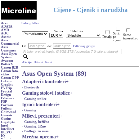
Cijene - Cjenik i narudžba
Acer
Sakrij filtre
ADATA
AMD
Valuta
Skladište
AOC
Sort.
Samo
Asonic
Detalji
po
isporučivo
Asus
cijeni
Commercial
Od:
do:
Filtriraj grupu
Asus
Consumer
Asus Open
System
Avacom
Akcije
Hitovi
Novi
BatterX
Canon B2B
Canon foto-
Asus Open System (89)
video
Canon OPP
Adapteri i kontroleri
+
C-Lion
Creality
- Bluetooth
EVTrip
Fractal
Gaming stolovi i stolice
+
Design
F-Secure
- Gaming stolice
FSP -
Igraći kontroleri
+
Fortron
Fujitsu
- Gaming
Gainward
Miševi, prezenteri
+
Genesis
Genius
- Gaming, bežično
Gigabyte
Intel
- Gaming, žično
Intellinet
- Podloga za miša
IPEVO
Mrežna oprema
+
IQ