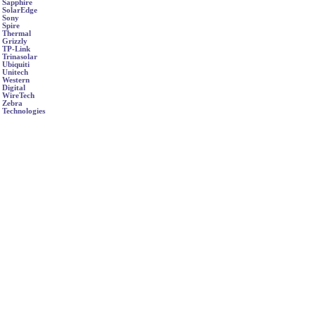
Sapphire
SolarEdge
Sony
Spire
Thermal
Grizzly
TP-Link
Trinasolar
Ubiquiti
Unitech
Western
Digital
WireTech
Zebra
Technologies