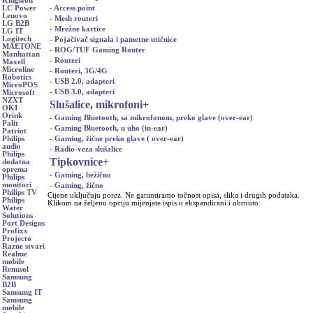
Kingston
- Access point
LC Power
Lenovo
- Mesh routeri
LG B2B
- Mrežne kartice
LG IT
Logitech
- Pojačivač signala i pametne utičnice
MAETONE
- ROG/TUF Gaming Router
Manhattan
- Routeri
Maxell
Microline
- Routeri, 3G/4G
Robotics
- USB 2.0, adapteri
MicroPOS
- USB 3.0, adapteri
Microsoft
NZXT
Slušalice, mikrofoni
+
OKI
Orink
- Gaming Bluetooth, sa mikrofonom, preko glave (over-ear)
Palit
- Gaming Bluetooth, u uho (in-ear)
Patriot
- Gaming, žične preko glave ( over-ear)
Philips
audio
- Radio-veza slušalice
Philips
Tipkovnice
+
dodatna
oprema
- Gaming, bežično
Philips
monitori
- Gaming, žično
Philips TV
Cijene uključuju porez. Ne garantiramo točnost opisa, slika i drugih podataka.
Philips
Klikom na željenu opciju mijenjate ispis u ekspandirani i obrnuto.
Water
Solutions
Port Designs
Profixx
Projecto
Razne stvari
Realme
mobile
Renusol
Samsung
B2B
Samsung IT
Samsung
mobile