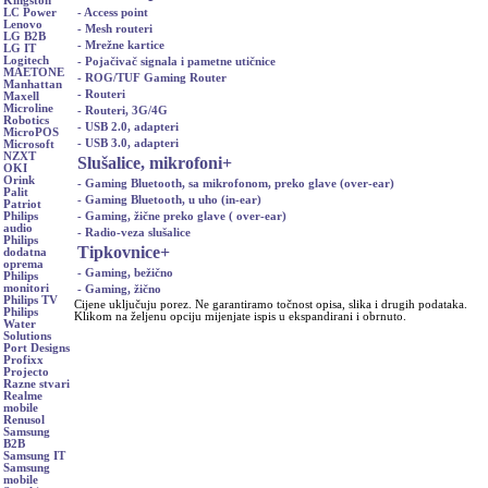
Kingston
- Access point
LC Power
Lenovo
- Mesh routeri
LG B2B
- Mrežne kartice
LG IT
Logitech
- Pojačivač signala i pametne utičnice
MAETONE
- ROG/TUF Gaming Router
Manhattan
- Routeri
Maxell
Microline
- Routeri, 3G/4G
Robotics
- USB 2.0, adapteri
MicroPOS
- USB 3.0, adapteri
Microsoft
NZXT
Slušalice, mikrofoni
+
OKI
Orink
- Gaming Bluetooth, sa mikrofonom, preko glave (over-ear)
Palit
- Gaming Bluetooth, u uho (in-ear)
Patriot
- Gaming, žične preko glave ( over-ear)
Philips
audio
- Radio-veza slušalice
Philips
Tipkovnice
+
dodatna
oprema
- Gaming, bežično
Philips
monitori
- Gaming, žično
Philips TV
Cijene uključuju porez. Ne garantiramo točnost opisa, slika i drugih podataka.
Philips
Klikom na željenu opciju mijenjate ispis u ekspandirani i obrnuto.
Water
Solutions
Port Designs
Profixx
Projecto
Razne stvari
Realme
mobile
Renusol
Samsung
B2B
Samsung IT
Samsung
mobile