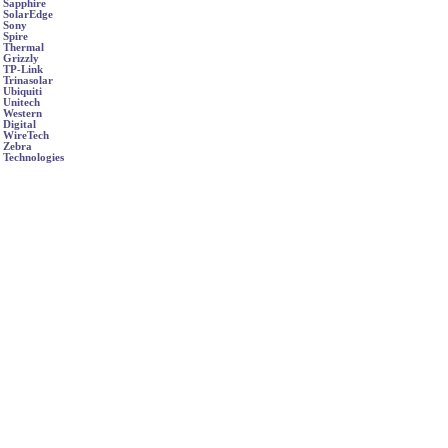
Sapphire
SolarEdge
Sony
Spire
Thermal
Grizzly
TP-Link
Trinasolar
Ubiquiti
Unitech
Western
Digital
WireTech
Zebra
Technologies