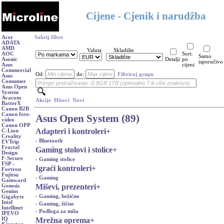
Cijene - Cjenik i narudžba
Acer
Sakrij filtre
ADATA
AMD
Valuta
Skladište
AOC
Sort.
Samo
Asonic
Detalji
po
isporučivo
Asus
cijeni
Commercial
Od:
do:
Filtriraj grupu
Asus
Consumer
Asus Open
System
Avacom
Akcije
Hitovi
Novi
BatterX
Canon B2B
Canon foto-
Asus Open System (89)
video
Canon OPP
Adapteri i kontroleri
+
C-Lion
Creality
- Bluetooth
EVTrip
Fractal
Gaming stolovi i stolice
+
Design
F-Secure
- Gaming stolice
FSP -
Igraći kontroleri
+
Fortron
Fujitsu
- Gaming
Gainward
Miševi, prezenteri
+
Genesis
Genius
- Gaming, bežično
Gigabyte
Intel
- Gaming, žično
Intellinet
- Podloga za miša
IPEVO
Mrežna oprema
+
IQ