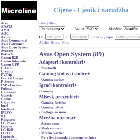
Cijene - Cjenik i narudžba
Acer
Sakrij filtre
ADATA
Valuta
Skladište
AMD
AOC
Asonic
Od:
do:
Filtriraj grupu
Asus Commercial
Akcije
Hitovi
Novi
Asus Consumer
Asus Open System
Avacom
Asus Open System (89)
BatterX
Canon B2B
Adapteri i kontroleri
+
Canon foto-video
Canon OPP
- Bluetooth
C-Lion
Creality
Gaming stolovi i stolice
+
EVTrip
Fractal Design
- Gaming stolice
F-Secure
Igraći kontroleri
+
FSP - Fortron
Fujitsu
- Gaming
Gainward
Genesis
Miševi, prezenteri
+
Genius
Gigabyte
- Gaming, bežično
Intel
- Gaming, žično
Intellinet
- Podloga za miša
IPEVO
IQ
Mrežna oprema
+
Kingston
LC Power
- Access point
Lenovo
- Mesh routeri
LG B2B
- Mrežne kartice
LG IT
Logitech
- Pojačivač signala i pametne utičnice