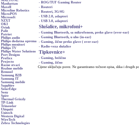
MAETONE
- ROG/TUF Gaming Router
Manhattan
- Routeri
Maxell
Microline Robotics
- Routeri, 3G/4G
MicroPOS
- USB 2.0, adapteri
Microsoft
NZXT
- USB 3.0, adapteri
OKI
Slušalice, mikrofoni
+
Orink
Palit
- Gaming Bluetooth, sa mikrofonom, preko glave (over-ear)
Patriot
- Gaming Bluetooth, u uho (in-ear)
Philips audio
Philips dodatna oprema
- Gaming, žične preko glave ( over-ear)
Philips monitori
- Radio-veza slušalice
Philips TV
Tipkovnice
+
Philips Water Solutions
Port Designs
- Gaming, bežično
Profixx
Projecto
- Gaming, žično
Razne stvari
Cijene uključuju porez. Ne garantiramo točnost opisa, slika i drugih p
Realme mobile
Renusol
Samsung B2B
Samsung IT
Samsung mobile
Sapphire
SolarEdge
Sony
Spire
Thermal Grizzly
TP-Link
Trinasolar
Ubiquiti
Unitech
Western Digital
WireTech
Zebra Technologies