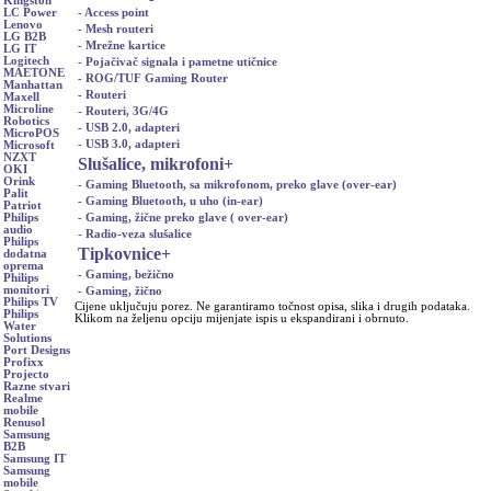
Kingston
- Access point
LC Power
Lenovo
- Mesh routeri
LG B2B
- Mrežne kartice
LG IT
Logitech
- Pojačivač signala i pametne utičnice
MAETONE
- ROG/TUF Gaming Router
Manhattan
- Routeri
Maxell
Microline
- Routeri, 3G/4G
Robotics
- USB 2.0, adapteri
MicroPOS
- USB 3.0, adapteri
Microsoft
NZXT
Slušalice, mikrofoni
+
OKI
Orink
- Gaming Bluetooth, sa mikrofonom, preko glave (over-ear)
Palit
- Gaming Bluetooth, u uho (in-ear)
Patriot
- Gaming, žične preko glave ( over-ear)
Philips
audio
- Radio-veza slušalice
Philips
Tipkovnice
+
dodatna
oprema
- Gaming, bežično
Philips
monitori
- Gaming, žično
Philips TV
Cijene uključuju porez. Ne garantiramo točnost opisa, slika i drugih podataka.
Philips
Klikom na željenu opciju mijenjate ispis u ekspandirani i obrnuto.
Water
Solutions
Port Designs
Profixx
Projecto
Razne stvari
Realme
mobile
Renusol
Samsung
B2B
Samsung IT
Samsung
mobile