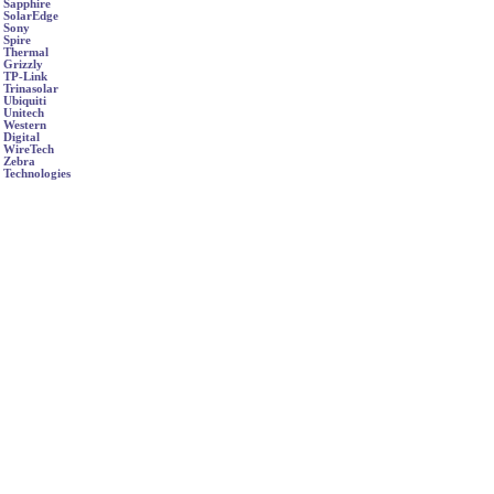
Sapphire
SolarEdge
Sony
Spire
Thermal
Grizzly
TP-Link
Trinasolar
Ubiquiti
Unitech
Western
Digital
WireTech
Zebra
Technologies