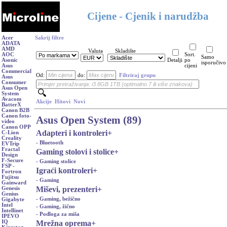
Cijene - Cjenik i narudžba
Acer
Sakrij filtre
ADATA
AMD
Valuta
Skladište
AOC
Sort.
Samo
Asonic
Detalji
po
isporučivo
Asus
cijeni
Commercial
Od:
do:
Filtriraj grupu
Asus
Consumer
Asus Open
System
Avacom
Akcije
Hitovi
Novi
BatterX
Canon B2B
Canon foto-
Asus Open System (89)
video
Canon OPP
Adapteri i kontroleri
+
C-Lion
Creality
- Bluetooth
EVTrip
Fractal
Gaming stolovi i stolice
+
Design
F-Secure
- Gaming stolice
FSP -
Igraći kontroleri
+
Fortron
Fujitsu
- Gaming
Gainward
Miševi, prezenteri
+
Genesis
Genius
- Gaming, bežično
Gigabyte
Intel
- Gaming, žično
Intellinet
- Podloga za miša
IPEVO
Mrežna oprema
+
IQ