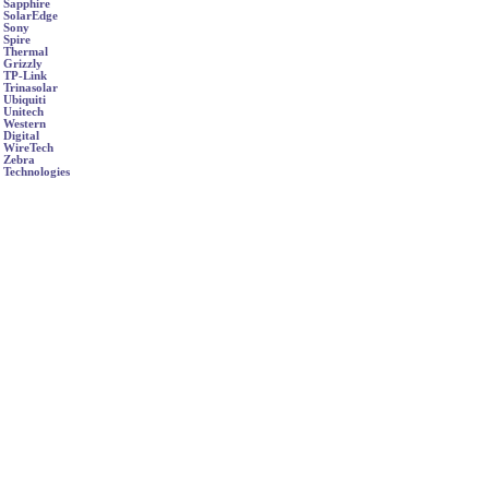
Sapphire
SolarEdge
Sony
Spire
Thermal
Grizzly
TP-Link
Trinasolar
Ubiquiti
Unitech
Western
Digital
WireTech
Zebra
Technologies