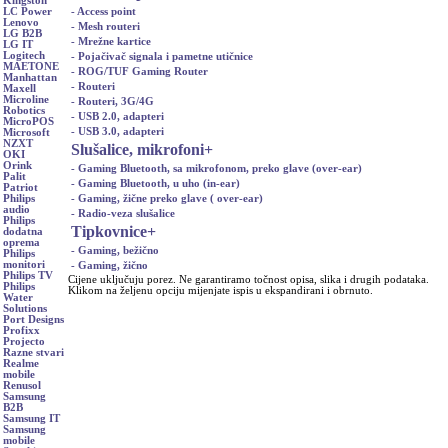
Kingston
- Access point
LC Power
Lenovo
- Mesh routeri
LG B2B
- Mrežne kartice
LG IT
Logitech
- Pojačivač signala i pametne utičnice
MAETONE
- ROG/TUF Gaming Router
Manhattan
- Routeri
Maxell
Microline
- Routeri, 3G/4G
Robotics
- USB 2.0, adapteri
MicroPOS
- USB 3.0, adapteri
Microsoft
NZXT
Slušalice, mikrofoni
+
OKI
Orink
- Gaming Bluetooth, sa mikrofonom, preko glave (over-ear)
Palit
- Gaming Bluetooth, u uho (in-ear)
Patriot
- Gaming, žične preko glave ( over-ear)
Philips
audio
- Radio-veza slušalice
Philips
Tipkovnice
+
dodatna
oprema
- Gaming, bežično
Philips
monitori
- Gaming, žično
Philips TV
Cijene uključuju porez. Ne garantiramo točnost opisa, slika i drugih podataka.
Philips
Klikom na željenu opciju mijenjate ispis u ekspandirani i obrnuto.
Water
Solutions
Port Designs
Profixx
Projecto
Razne stvari
Realme
mobile
Renusol
Samsung
B2B
Samsung IT
Samsung
mobile