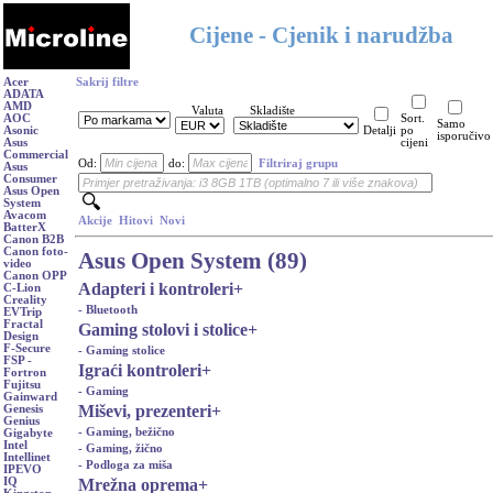
Cijene - Cjenik i narudžba
Acer
Sakrij filtre
ADATA
AMD
Valuta
Skladište
AOC
Sort.
Samo
Asonic
Detalji
po
isporučivo
Asus
cijeni
Commercial
Od:
do:
Filtriraj grupu
Asus
Consumer
Asus Open
System
Avacom
Akcije
Hitovi
Novi
BatterX
Canon B2B
Canon foto-
Asus Open System (89)
video
Canon OPP
Adapteri i kontroleri
+
C-Lion
Creality
- Bluetooth
EVTrip
Fractal
Gaming stolovi i stolice
+
Design
F-Secure
- Gaming stolice
FSP -
Igraći kontroleri
+
Fortron
Fujitsu
- Gaming
Gainward
Miševi, prezenteri
+
Genesis
Genius
- Gaming, bežično
Gigabyte
Intel
- Gaming, žično
Intellinet
- Podloga za miša
IPEVO
Mrežna oprema
+
IQ