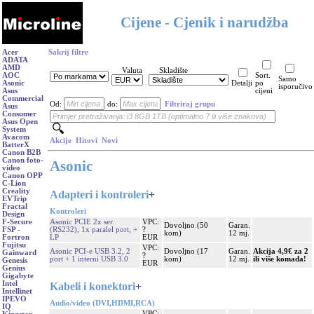
Cijene - Cjenik i narudžba
Acer
Sakrij filtre
ADATA
AMD
Valuta
Skladište
AOC
Sort.
Samo
Asonic
Detalji
po
isporučivo
Asus
cijeni
Commercial
Od:
do:
Filtriraj grupu
Asus
Consumer
Asus Open
System
Avacom
Akcije
Hitovi
Novi
BatterX
Canon B2B
Canon foto-
Asonic
video
Canon OPP
C-Lion
Creality
Adapteri i kontroleri
+
EVTrip
Fractal
Kontroleri
Design
Asonic PCIE 2x ser.
VPC:
F-Secure
Dovoljno (50
Garan.
(RS232), 1x paralel port, +
?
FSP -
kom)
12 mj.
LP
EUR
Fortron
Fujitsu
VPC:
Asonic PCI-e USB 3.2, 2
Dovoljno (17
Garan.
Akcija 4,9€ za 2
Gainward
?
port + 1 interni USB 3.0
kom)
12 mj.
ili više komada!
Genesis
EUR
Genius
Gigabyte
Intel
Kabeli i konektori
+
Intellinet
IPEVO
Audio/video (DVI,HDMI,RCA)
IQ
VPC: