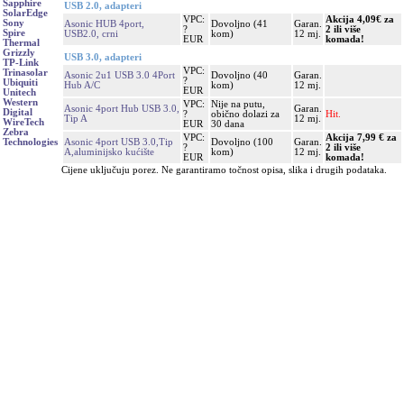
Sapphire
USB 2.0, adapteri
SolarEdge
VPC:
Akcija 4,09€ za
Sony
Asonic HUB 4port,
Dovoljno (41
Garan.
?
2 ili više
Spire
USB2.0, crni
kom)
12 mj.
EUR
komada!
Thermal
Grizzly
USB 3.0, adapteri
TP-Link
VPC:
Trinasolar
Asonic 2u1 USB 3.0 4Port
Dovoljno (40
Garan.
?
Ubiquiti
Hub A/C
kom)
12 mj.
EUR
Unitech
Western
VPC:
Nije na putu,
Asonic 4port Hub USB 3.0,
Garan.
Digital
?
obično dolazi za
Hit.
Tip A
12 mj.
WireTech
EUR
30 dana
Zebra
VPC:
Akcija 7,99 € za
Asonic 4port USB 3.0,Tip
Dovoljno (100
Garan.
Technologies
?
2 ili više
A,aluminijsko kućište
kom)
12 mj.
EUR
komada!
Cijene uključuju porez. Ne garantiramo točnost opisa, slika i drugih podataka.