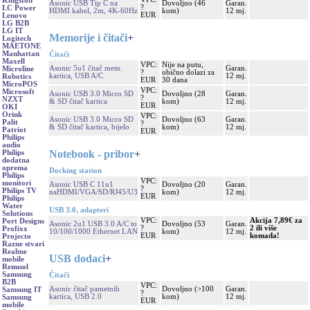
Kingston
Asonic USB Tip C na
Dovoljno (46
Garan.
?
LC Power
HDMI kabel, 2m, 4K-60Hz
kom)
12 mj.
EUR
Lenovo
LG B2B
LG IT
Memorije i čitači
+
Logitech
MAETONE
Manhattan
Čitači
Maxell
VPC:
Nije na putu,
Asonic 5u1 čitač mem.
Garan.
Microline
?
obično dolazi za
kartica, USB A/C
12 mj.
Robotics
EUR
30 dana
MicroPOS
VPC:
Microsoft
Asonic USB 3.0 Micro SD
Dovoljno (28
Garan.
?
NZXT
& SD čitač kartica
kom)
12 mj.
EUR
OKI
Orink
VPC:
Asonic USB 3.0 Micro SD
Dovoljno (63
Garan.
Palit
?
& SD čitač kartica, bijelo
kom)
12 mj.
Patriot
EUR
Philips
audio
Notebook - pribor
+
Philips
dodatna
oprema
Docking station
Philips
VPC:
monitori
Asonic USB C 11u1
Dovoljno (20
Garan.
?
Philips TV
naHDMI/VGA/SD/RJ45/U3
kom)
12 mj.
EUR
Philips
Water
USB 3.0, adapteri
Solutions
VPC:
Akcija 7,89€ za
Port Designs
Asonic 2u1 USB 3.0 A/C to
Dovoljno (53
Garan.
?
2 ili više
Profixx
10/100/1000 Ethernet LAN
kom)
12 mj.
EUR
komada!
Projecto
Razne stvari
Realme
USB dodaci
+
mobile
Renusol
Samsung
Čitači
B2B
VPC:
Asonic čitač pametnih
Dovoljno (>100
Garan.
Samsung IT
?
kartica, USB 2.0
kom)
12 mj.
Samsung
EUR
mobile