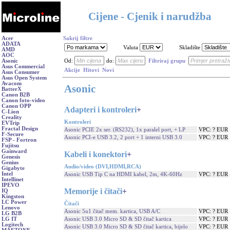
Cijene - Cjenik i narudžba
Acer
Sakrij filtre
ADATA
Valuta
Skladište
AMD
AOC
Asonic
Od:
do:
Filtriraj grupu
Asus Commercial
Akcije
Hitovi
Novi
Asus Consumer
Asus Open System
Avacom
Asonic
BatterX
Canon B2B
Canon foto-video
Canon OPP
Adapteri i kontroleri
+
C-Lion
Creality
Kontroleri
EVTrip
Fractal Design
Asonic PCIE 2x ser. (RS232), 1x paralel port, + LP
VPC: ? EUR
F-Secure
Asonic PCI-e USB 3.2, 2 port + 1 interni USB 3.0
VPC: ? EUR
FSP - Fortron
Fujitsu
Gainward
Kabeli i konektori
+
Genesis
Genius
Audio/video (DVI,HDMI,RCA)
Gigabyte
Intel
Asonic USB Tip C na HDMI kabel, 2m, 4K-60Hz
VPC: ? EUR
Intellinet
IPEVO
Memorije i čitači
+
IQ
Kingston
LC Power
Čitači
Lenovo
Asonic 5u1 čitač mem. kartica, USB A/C
VPC: ? EUR
LG B2B
Asonic USB 3.0 Micro SD & SD čitač kartica
VPC: ? EUR
LG IT
Logitech
Asonic USB 3.0 Micro SD & SD čitač kartica, bijelo
VPC: ? EUR