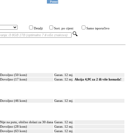
Pomoć
Detalji
Sort. po cijeni
Samo isporučivo
Dovoljno (50 kom)
Garan. 12 mj.
Dovoljno (17 kom)
Garan. 12 mj.
Akcija 4,9€ za 2 ili više komada!
Dovoljno (46 kom)
Garan. 12 mj.
Nije na putu, obično dolazi za 30 dana
Garan. 12 mj.
Dovoljno (28 kom)
Garan. 12 mj.
Dovoljno (63 kom)
Garan. 12 mj.