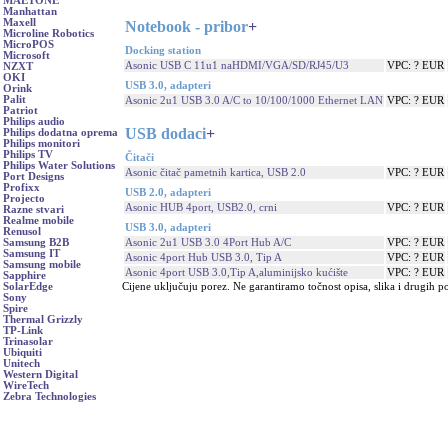
MAETONE
Manhattan
Maxell
Notebook - pribor
+
Microline Robotics
MicroPOS
Docking station
Microsoft
Asonic USB C 11u1 naHDMI/VGA/SD/RJ45/U3
VPC: ? EUR
NZXT
OKI
USB 3.0, adapteri
Orink
Palit
Asonic 2u1 USB 3.0 A/C to 10/100/1000 Ethernet LAN
VPC: ? EUR
Patriot
Philips audio
USB dodaci
+
Philips dodatna oprema
Philips monitori
Philips TV
Čitači
Philips Water Solutions
Asonic čitač pametnih kartica, USB 2.0
VPC: ? EUR
Port Designs
Profixx
USB 2.0, adapteri
Projecto
Asonic HUB 4port, USB2.0, crni
VPC: ? EUR
Razne stvari
Realme mobile
USB 3.0, adapteri
Renusol
Asonic 2u1 USB 3.0 4Port Hub A/C
VPC: ? EUR
Samsung B2B
Samsung IT
Asonic 4port Hub USB 3.0, Tip A
VPC: ? EUR
Samsung mobile
Asonic 4port USB 3.0,Tip A,aluminijsko kućište
VPC: ? EUR
Sapphire
Cijene uključuju porez. Ne garantiramo točnost opisa, slika i drugih p
SolarEdge
Sony
Spire
Thermal Grizzly
TP-Link
Trinasolar
Ubiquiti
Unitech
Western Digital
WireTech
Zebra Technologies