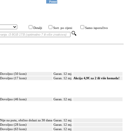
Pomoć
Detalji
Sort. po cijeni
Samo isporučivo
Dovoljno (50 kom)
Garan. 12 mj.
Dovoljno (17 kom)
Garan. 12 mj.
Akcija 4,9€ za 2 ili više komada!
Dovoljno (46 kom)
Garan. 12 mj.
Nije na putu, obično dolazi za 30 dana
Garan. 12 mj.
Dovoljno (28 kom)
Garan. 12 mj.
Dovoljno (63 kom)
Garan. 12 mj.