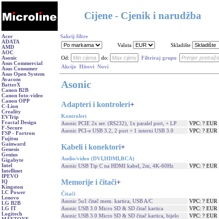
Cijene - Cjenik i narudžba
Acer
Sakrij filtre
ADATA
Valuta
Skladište
AMD
AOC
Asonic
Od:
do:
Filtriraj grupu
Asus Commercial
Akcije
Hitovi
Novi
Asus Consumer
Asus Open System
Avacom
Asonic
BatterX
Canon B2B
Canon foto-video
Canon OPP
Adapteri i kontroleri
+
C-Lion
Creality
Kontroleri
EVTrip
Fractal Design
Asonic PCIE 2x ser. (RS232), 1x paralel port, + LP
VPC: ? EUR
F-Secure
Asonic PCI-e USB 3.2, 2 port + 1 interni USB 3.0
VPC: ? EUR
FSP - Fortron
Fujitsu
Gainward
Kabeli i konektori
+
Genesis
Genius
Audio/video (DVI,HDMI,RCA)
Gigabyte
Intel
Asonic USB Tip C na HDMI kabel, 2m, 4K-60Hz
VPC: ? EUR
Intellinet
IPEVO
Memorije i čitači
+
IQ
Kingston
LC Power
Čitači
Lenovo
Asonic 5u1 čitač mem. kartica, USB A/C
VPC: ? EUR
LG B2B
Asonic USB 3.0 Micro SD & SD čitač kartica
VPC: ? EUR
LG IT
Logitech
Asonic USB 3.0 Micro SD & SD čitač kartica, bijelo
VPC: ? EUR