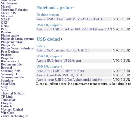
MAETONE
Manhattan
Maxell
Notebook - pribor
+
Microline Robotics
MicroPOS
Docking station
Microsoft
Asonic USB C 11u1 naHDMI/VGA/SD/RJ45/U3
VPC: ? EUR
NZXT
OKI
USB 3.0, adapteri
Orink
Palit
Asonic 2u1 USB 3.0 A/C to 10/100/1000 Ethernet LAN
VPC: ? EUR
Patriot
Philips audio
USB dodaci
+
Philips dodatna oprema
Philips monitori
Philips TV
Čitači
Philips Water Solutions
Asonic čitač pametnih kartica, USB 2.0
VPC: ? EUR
Port Designs
Profixx
USB 2.0, adapteri
Projecto
Asonic HUB 4port, USB2.0, crni
VPC: ? EUR
Razne stvari
Realme mobile
USB 3.0, adapteri
Renusol
Asonic 2u1 USB 3.0 4Port Hub A/C
VPC: ? EUR
Samsung B2B
Samsung IT
Asonic 4port Hub USB 3.0, Tip A
VPC: ? EUR
Samsung mobile
Asonic 4port USB 3.0,Tip A,aluminijsko kućište
VPC: ? EUR
Sapphire
Cijene uključuju porez. Ne garantiramo točnost opisa, slika i drugih p
SolarEdge
Sony
Spire
Thermal Grizzly
TP-Link
Trinasolar
Ubiquiti
Unitech
Western Digital
WireTech
Zebra Technologies