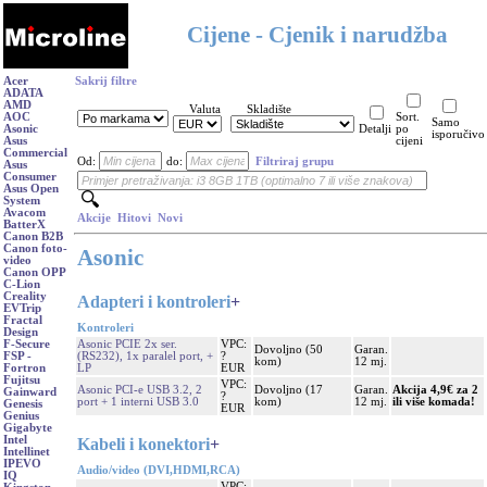
Cijene - Cjenik i narudžba
Acer
Sakrij filtre
ADATA
AMD
Valuta
Skladište
AOC
Sort.
Samo
Asonic
Detalji
po
isporučivo
Asus
cijeni
Commercial
Od:
do:
Filtriraj grupu
Asus
Consumer
Asus Open
System
Avacom
Akcije
Hitovi
Novi
BatterX
Canon B2B
Canon foto-
Asonic
video
Canon OPP
C-Lion
Creality
Adapteri i kontroleri
+
EVTrip
Fractal
Kontroleri
Design
Asonic PCIE 2x ser.
VPC:
F-Secure
Dovoljno (50
Garan.
(RS232), 1x paralel port, +
?
FSP -
kom)
12 mj.
LP
EUR
Fortron
Fujitsu
VPC:
Asonic PCI-e USB 3.2, 2
Dovoljno (17
Garan.
Akcija 4,9€ za 2
Gainward
?
port + 1 interni USB 3.0
kom)
12 mj.
ili više komada!
Genesis
EUR
Genius
Gigabyte
Intel
Kabeli i konektori
+
Intellinet
IPEVO
Audio/video (DVI,HDMI,RCA)
IQ
VPC: