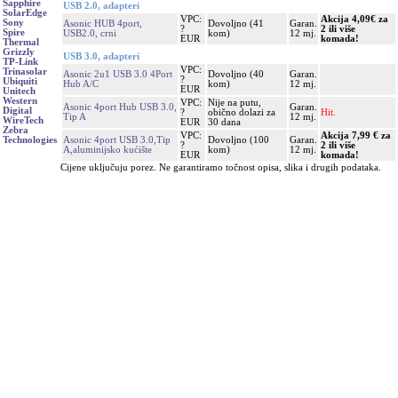
Sapphire
USB 2.0, adapteri
SolarEdge
VPC:
Akcija 4,09€ za
Sony
Asonic HUB 4port,
Dovoljno (41
Garan.
?
2 ili više
Spire
USB2.0, crni
kom)
12 mj.
EUR
komada!
Thermal
Grizzly
USB 3.0, adapteri
TP-Link
VPC:
Trinasolar
Asonic 2u1 USB 3.0 4Port
Dovoljno (40
Garan.
?
Ubiquiti
Hub A/C
kom)
12 mj.
EUR
Unitech
Western
VPC:
Nije na putu,
Asonic 4port Hub USB 3.0,
Garan.
Digital
?
obično dolazi za
Hit.
Tip A
12 mj.
WireTech
EUR
30 dana
Zebra
VPC:
Akcija 7,99 € za
Asonic 4port USB 3.0,Tip
Dovoljno (100
Garan.
Technologies
?
2 ili više
A,aluminijsko kućište
kom)
12 mj.
EUR
komada!
Cijene uključuju porez. Ne garantiramo točnost opisa, slika i drugih podataka.