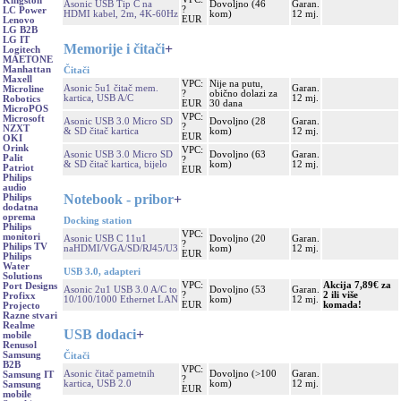
Kingston
Asonic USB Tip C na
Dovoljno (46
Garan.
?
LC Power
HDMI kabel, 2m, 4K-60Hz
kom)
12 mj.
EUR
Lenovo
LG B2B
LG IT
Memorije i čitači
+
Logitech
MAETONE
Manhattan
Čitači
Maxell
VPC:
Nije na putu,
Asonic 5u1 čitač mem.
Garan.
Microline
?
obično dolazi za
kartica, USB A/C
12 mj.
Robotics
EUR
30 dana
MicroPOS
VPC:
Microsoft
Asonic USB 3.0 Micro SD
Dovoljno (28
Garan.
?
NZXT
& SD čitač kartica
kom)
12 mj.
EUR
OKI
Orink
VPC:
Asonic USB 3.0 Micro SD
Dovoljno (63
Garan.
Palit
?
& SD čitač kartica, bijelo
kom)
12 mj.
Patriot
EUR
Philips
audio
Notebook - pribor
+
Philips
dodatna
oprema
Docking station
Philips
VPC:
monitori
Asonic USB C 11u1
Dovoljno (20
Garan.
?
Philips TV
naHDMI/VGA/SD/RJ45/U3
kom)
12 mj.
EUR
Philips
Water
USB 3.0, adapteri
Solutions
VPC:
Akcija 7,89€ za
Port Designs
Asonic 2u1 USB 3.0 A/C to
Dovoljno (53
Garan.
?
2 ili više
Profixx
10/100/1000 Ethernet LAN
kom)
12 mj.
EUR
komada!
Projecto
Razne stvari
Realme
USB dodaci
+
mobile
Renusol
Samsung
Čitači
B2B
VPC:
Asonic čitač pametnih
Dovoljno (>100
Garan.
Samsung IT
?
kartica, USB 2.0
kom)
12 mj.
Samsung
EUR
mobile