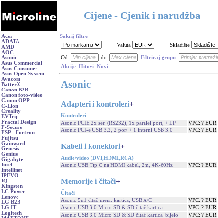
Cijene - Cjenik i narudžba
Acer
Sakrij filtre
ADATA
Valuta
Skladište
AMD
AOC
Asonic
Od:
do:
Filtriraj grupu
Asus Commercial
Akcije
Hitovi
Novi
Asus Consumer
Asus Open System
Avacom
Asonic
BatterX
Canon B2B
Canon foto-video
Canon OPP
Adapteri i kontroleri
+
C-Lion
Creality
Kontroleri
EVTrip
Fractal Design
Asonic PCIE 2x ser. (RS232), 1x paralel port, + LP
VPC: ? EUR
F-Secure
Asonic PCI-e USB 3.2, 2 port + 1 interni USB 3.0
VPC: ? EUR
FSP - Fortron
Fujitsu
Gainward
Kabeli i konektori
+
Genesis
Genius
Audio/video (DVI,HDMI,RCA)
Gigabyte
Intel
Asonic USB Tip C na HDMI kabel, 2m, 4K-60Hz
VPC: ? EUR
Intellinet
IPEVO
Memorije i čitači
+
IQ
Kingston
LC Power
Čitači
Lenovo
Asonic 5u1 čitač mem. kartica, USB A/C
VPC: ? EUR
LG B2B
Asonic USB 3.0 Micro SD & SD čitač kartica
VPC: ? EUR
LG IT
Logitech
Asonic USB 3.0 Micro SD & SD čitač kartica, bijelo
VPC: ? EUR