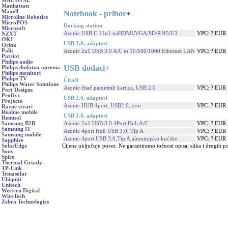
MAETONE
Manhattan
Maxell
Notebook - pribor
+
Microline Robotics
MicroPOS
Docking station
Microsoft
Asonic USB C 11u1 naHDMI/VGA/SD/RJ45/U3
VPC: ? EUR
NZXT
OKI
USB 3.0, adapteri
Orink
Palit
Asonic 2u1 USB 3.0 A/C to 10/100/1000 Ethernet LAN
VPC: ? EUR
Patriot
Philips audio
USB dodaci
+
Philips dodatna oprema
Philips monitori
Philips TV
Čitači
Philips Water Solutions
Asonic čitač pametnih kartica, USB 2.0
VPC: ? EUR
Port Designs
Profixx
USB 2.0, adapteri
Projecto
Asonic HUB 4port, USB2.0, crni
VPC: ? EUR
Razne stvari
Realme mobile
USB 3.0, adapteri
Renusol
Asonic 2u1 USB 3.0 4Port Hub A/C
VPC: ? EUR
Samsung B2B
Samsung IT
Asonic 4port Hub USB 3.0, Tip A
VPC: ? EUR
Samsung mobile
Asonic 4port USB 3.0,Tip A,aluminijsko kućište
VPC: ? EUR
Sapphire
Cijene uključuju porez. Ne garantiramo točnost opisa, slika i drugih p
SolarEdge
Sony
Spire
Thermal Grizzly
TP-Link
Trinasolar
Ubiquiti
Unitech
Western Digital
WireTech
Zebra Technologies