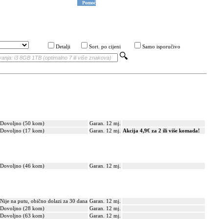
Pomoć
Detalji
Sort. po cijeni
Samo isporučivo
Dovoljno (50 kom)
Garan. 12 mj.
Dovoljno (17 kom)
Garan. 12 mj.
Akcija 4,9€ za 2 ili više komada!
Dovoljno (46 kom)
Garan. 12 mj.
Nije na putu, obično dolazi za 30 dana
Garan. 12 mj.
Dovoljno (28 kom)
Garan. 12 mj.
Dovoljno (63 kom)
Garan. 12 mj.