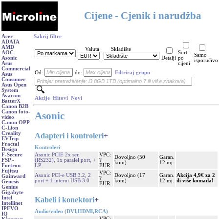
Cijene - Cjenik i narudžba
Acer
Sakrij filtre
ADATA
AMD
Valuta
Skladište
AOC
Sort.
Samo
Asonic
Detalji
po
isporučivo
Asus
cijeni
Commercial
Od:
do:
Filtriraj grupu
Asus
Consumer
Asus Open
System
Avacom
Akcije
Hitovi
Novi
BatterX
Canon B2B
Canon foto-
Asonic
video
Canon OPP
C-Lion
Creality
Adapteri i kontroleri
+
EVTrip
Fractal
Kontroleri
Design
Asonic PCIE 2x ser.
VPC:
F-Secure
Dovoljno (50
Garan.
(RS232), 1x paralel port, +
?
FSP -
kom)
12 mj.
LP
EUR
Fortron
Fujitsu
VPC:
Asonic PCI-e USB 3.2, 2
Dovoljno (17
Garan.
Akcija 4,9€ za 2
Gainward
?
port + 1 interni USB 3.0
kom)
12 mj.
ili više komada!
Genesis
EUR
Genius
Gigabyte
Intel
Kabeli i konektori
+
Intellinet
IPEVO
Audio/video (DVI,HDMI,RCA)
IQ
VPC: