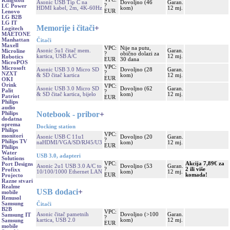
Kingston
Asonic USB Tip C na
Dovoljno (46
Garan.
?
LC Power
HDMI kabel, 2m, 4K-60Hz
kom)
12 mj.
EUR
Lenovo
LG B2B
LG IT
Memorije i čitači
+
Logitech
MAETONE
Manhattan
Čitači
Maxell
VPC:
Nije na putu,
Asonic 5u1 čitač mem.
Garan.
Microline
?
obično dolazi za
kartica, USB A/C
12 mj.
Robotics
EUR
30 dana
MicroPOS
VPC:
Microsoft
Asonic USB 3.0 Micro SD
Dovoljno (28
Garan.
?
NZXT
& SD čitač kartica
kom)
12 mj.
EUR
OKI
Orink
VPC:
Asonic USB 3.0 Micro SD
Dovoljno (62
Garan.
Palit
?
& SD čitač kartica, bijelo
kom)
12 mj.
Patriot
EUR
Philips
audio
Notebook - pribor
+
Philips
dodatna
oprema
Docking station
Philips
VPC:
monitori
Asonic USB C 11u1
Dovoljno (20
Garan.
?
Philips TV
naHDMI/VGA/SD/RJ45/U3
kom)
12 mj.
EUR
Philips
Water
USB 3.0, adapteri
Solutions
VPC:
Akcija 7,89€ za
Port Designs
Asonic 2u1 USB 3.0 A/C to
Dovoljno (53
Garan.
?
2 ili više
Profixx
10/100/1000 Ethernet LAN
kom)
12 mj.
EUR
komada!
Projecto
Razne stvari
Realme
USB dodaci
+
mobile
Renusol
Samsung
Čitači
B2B
VPC:
Asonic čitač pametnih
Dovoljno (>100
Garan.
Samsung IT
?
kartica, USB 2.0
kom)
12 mj.
Samsung
EUR
mobile