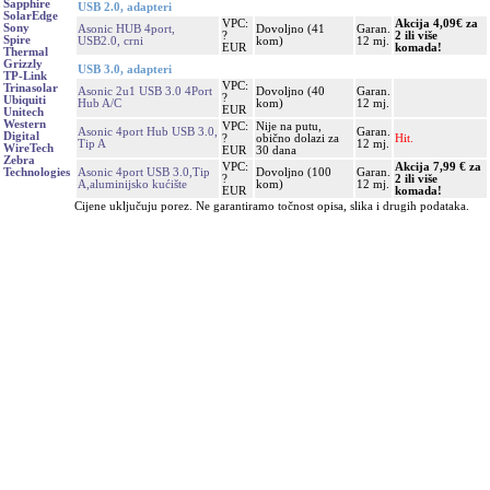
Sapphire
USB 2.0, adapteri
SolarEdge
VPC:
Akcija 4,09€ za
Sony
Asonic HUB 4port,
Dovoljno (41
Garan.
?
2 ili više
Spire
USB2.0, crni
kom)
12 mj.
EUR
komada!
Thermal
Grizzly
USB 3.0, adapteri
TP-Link
VPC:
Trinasolar
Asonic 2u1 USB 3.0 4Port
Dovoljno (40
Garan.
?
Ubiquiti
Hub A/C
kom)
12 mj.
EUR
Unitech
Western
VPC:
Nije na putu,
Asonic 4port Hub USB 3.0,
Garan.
Digital
?
obično dolazi za
Hit.
Tip A
12 mj.
WireTech
EUR
30 dana
Zebra
VPC:
Akcija 7,99 € za
Asonic 4port USB 3.0,Tip
Dovoljno (100
Garan.
Technologies
?
2 ili više
A,aluminijsko kućište
kom)
12 mj.
EUR
komada!
Cijene uključuju porez. Ne garantiramo točnost opisa, slika i drugih podataka.