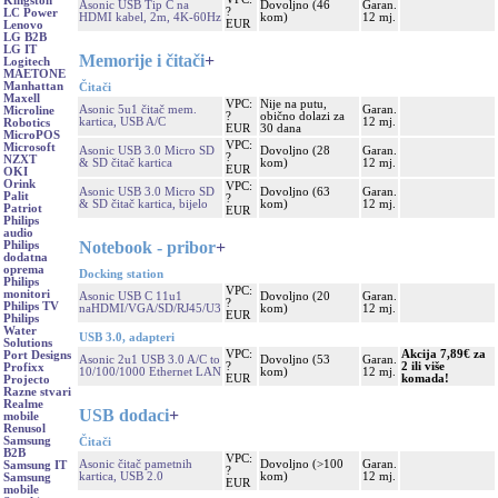
Kingston
Asonic USB Tip C na
Dovoljno (46
Garan.
?
LC Power
HDMI kabel, 2m, 4K-60Hz
kom)
12 mj.
EUR
Lenovo
LG B2B
LG IT
Memorije i čitači
+
Logitech
MAETONE
Manhattan
Čitači
Maxell
VPC:
Nije na putu,
Asonic 5u1 čitač mem.
Garan.
Microline
?
obično dolazi za
kartica, USB A/C
12 mj.
Robotics
EUR
30 dana
MicroPOS
VPC:
Microsoft
Asonic USB 3.0 Micro SD
Dovoljno (28
Garan.
?
NZXT
& SD čitač kartica
kom)
12 mj.
EUR
OKI
Orink
VPC:
Asonic USB 3.0 Micro SD
Dovoljno (63
Garan.
Palit
?
& SD čitač kartica, bijelo
kom)
12 mj.
Patriot
EUR
Philips
audio
Notebook - pribor
+
Philips
dodatna
oprema
Docking station
Philips
VPC:
monitori
Asonic USB C 11u1
Dovoljno (20
Garan.
?
Philips TV
naHDMI/VGA/SD/RJ45/U3
kom)
12 mj.
EUR
Philips
Water
USB 3.0, adapteri
Solutions
VPC:
Akcija 7,89€ za
Port Designs
Asonic 2u1 USB 3.0 A/C to
Dovoljno (53
Garan.
?
2 ili više
Profixx
10/100/1000 Ethernet LAN
kom)
12 mj.
EUR
komada!
Projecto
Razne stvari
Realme
USB dodaci
+
mobile
Renusol
Samsung
Čitači
B2B
VPC:
Asonic čitač pametnih
Dovoljno (>100
Garan.
Samsung IT
?
kartica, USB 2.0
kom)
12 mj.
Samsung
EUR
mobile