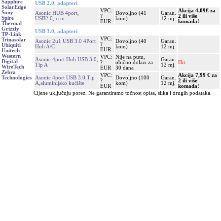
Sapphire
USB 2.0, adapteri
SolarEdge
VPC:
Akcija 4,09€ za
Sony
Asonic HUB 4port,
Dovoljno (41
Garan.
?
2 ili više
Spire
USB2.0, crni
kom)
12 mj.
EUR
komada!
Thermal
Grizzly
USB 3.0, adapteri
TP-Link
VPC:
Trinasolar
Asonic 2u1 USB 3.0 4Port
Dovoljno (40
Garan.
?
Ubiquiti
Hub A/C
kom)
12 mj.
EUR
Unitech
Western
VPC:
Nije na putu,
Asonic 4port Hub USB 3.0,
Garan.
Digital
?
obično dolazi za
Hit.
Tip A
12 mj.
WireTech
EUR
30 dana
Zebra
VPC:
Akcija 7,99 € za
Asonic 4port USB 3.0,Tip
Dovoljno (100
Garan.
Technologies
?
2 ili više
A,aluminijsko kućište
kom)
12 mj.
EUR
komada!
Cijene uključuju porez. Ne garantiramo točnost opisa, slika i drugih podataka.