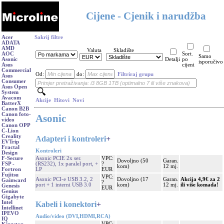
Cijene - Cjenik i narudžba
Acer
Sakrij filtre
ADATA
AMD
Valuta
Skladište
AOC
Sort.
Samo
Asonic
Detalji
po
isporučivo
Asus
cijeni
Commercial
Od:
do:
Filtriraj grupu
Asus
Consumer
Asus Open
System
Avacom
Akcije
Hitovi
Novi
BatterX
Canon B2B
Canon foto-
Asonic
video
Canon OPP
C-Lion
Creality
Adapteri i kontroleri
+
EVTrip
Fractal
Kontroleri
Design
Asonic PCIE 2x ser.
VPC:
F-Secure
Dovoljno (50
Garan.
(RS232), 1x paralel port, +
?
FSP -
kom)
12 mj.
LP
EUR
Fortron
Fujitsu
VPC:
Asonic PCI-e USB 3.2, 2
Dovoljno (17
Garan.
Akcija 4,9€ za 2
Gainward
?
port + 1 interni USB 3.0
kom)
12 mj.
ili više komada!
Genesis
EUR
Genius
Gigabyte
Intel
Kabeli i konektori
+
Intellinet
IPEVO
Audio/video (DVI,HDMI,RCA)
IQ
VPC: