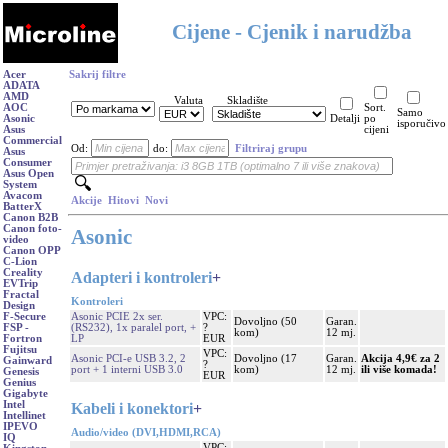
Cijene - Cjenik i narudžba
Acer
Sakrij filtre
ADATA
AMD
Valuta
Skladište
AOC
Sort.
Samo
Asonic
Detalji
po
isporučivo
Asus
cijeni
Commercial
Od:
do:
Filtriraj grupu
Asus
Consumer
Asus Open
System
Avacom
Akcije
Hitovi
Novi
BatterX
Canon B2B
Canon foto-
Asonic
video
Canon OPP
C-Lion
Creality
Adapteri i kontroleri
+
EVTrip
Fractal
Kontroleri
Design
Asonic PCIE 2x ser.
VPC:
F-Secure
Dovoljno (50
Garan.
(RS232), 1x paralel port, +
?
FSP -
kom)
12 mj.
LP
EUR
Fortron
Fujitsu
VPC:
Asonic PCI-e USB 3.2, 2
Dovoljno (17
Garan.
Akcija 4,9€ za 2
Gainward
?
port + 1 interni USB 3.0
kom)
12 mj.
ili više komada!
Genesis
EUR
Genius
Gigabyte
Intel
Kabeli i konektori
+
Intellinet
IPEVO
Audio/video (DVI,HDMI,RCA)
IQ
VPC: