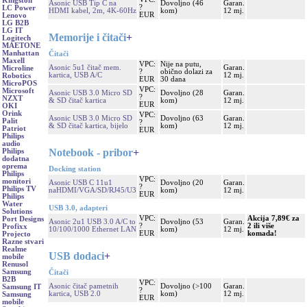
Kingston
Asonic USB Tip C na
Dovoljno (46
Garan.
?
LC Power
HDMI kabel, 2m, 4K-60Hz
kom)
12 mj.
EUR
Lenovo
LG B2B
LG IT
Memorije i čitači
+
Logitech
MAETONE
Manhattan
Čitači
Maxell
VPC:
Nije na putu,
Asonic 5u1 čitač mem.
Garan.
Microline
?
obično dolazi za
kartica, USB A/C
12 mj.
Robotics
EUR
30 dana
MicroPOS
VPC:
Microsoft
Asonic USB 3.0 Micro SD
Dovoljno (28
Garan.
?
NZXT
& SD čitač kartica
kom)
12 mj.
EUR
OKI
Orink
VPC:
Asonic USB 3.0 Micro SD
Dovoljno (63
Garan.
Palit
?
& SD čitač kartica, bijelo
kom)
12 mj.
Patriot
EUR
Philips
audio
Notebook - pribor
+
Philips
dodatna
oprema
Docking station
Philips
VPC:
monitori
Asonic USB C 11u1
Dovoljno (20
Garan.
?
Philips TV
naHDMI/VGA/SD/RJ45/U3
kom)
12 mj.
EUR
Philips
Water
USB 3.0, adapteri
Solutions
VPC:
Akcija 7,89€ za
Port Designs
Asonic 2u1 USB 3.0 A/C to
Dovoljno (53
Garan.
?
2 ili više
Profixx
10/100/1000 Ethernet LAN
kom)
12 mj.
EUR
komada!
Projecto
Razne stvari
Realme
USB dodaci
+
mobile
Renusol
Samsung
Čitači
B2B
VPC:
Asonic čitač pametnih
Dovoljno (>100
Garan.
Samsung IT
?
kartica, USB 2.0
kom)
12 mj.
Samsung
EUR
mobile