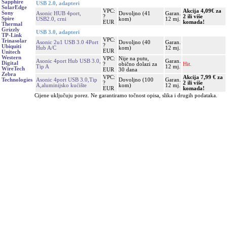
Sapphire
USB 2.0, adapteri
SolarEdge
VPC:
Akcija 4,09€ za
Sony
Asonic HUB 4port,
Dovoljno (41
Garan.
?
2 ili više
Spire
USB2.0, crni
kom)
12 mj.
EUR
komada!
Thermal
Grizzly
USB 3.0, adapteri
TP-Link
VPC:
Trinasolar
Asonic 2u1 USB 3.0 4Port
Dovoljno (40
Garan.
?
Ubiquiti
Hub A/C
kom)
12 mj.
EUR
Unitech
Western
VPC:
Nije na putu,
Asonic 4port Hub USB 3.0,
Garan.
Digital
?
obično dolazi za
Hit.
Tip A
12 mj.
WireTech
EUR
30 dana
Zebra
VPC:
Akcija 7,99 € za
Asonic 4port USB 3.0,Tip
Dovoljno (100
Garan.
Technologies
?
2 ili više
A,aluminijsko kućište
kom)
12 mj.
EUR
komada!
Cijene uključuju porez. Ne garantiramo točnost opisa, slika i drugih podataka.