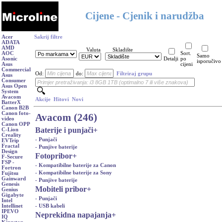
Cijene - Cjenik i narudžba
Acer
Sakrij filtre
ADATA
AMD
Valuta
Skladište
AOC
Sort.
Samo
Asonic
Detalji
po
isporučivo
Asus
cijeni
Commercial
Od:
do:
Filtriraj grupu
Asus
Consumer
Asus Open
System
Avacom
Akcije
Hitovi
Novi
BatterX
Canon B2B
Canon foto-
Avacom (246)
video
Canon OPP
Baterije i punjači
+
C-Lion
Creality
- Punjači
EVTrip
Fractal
- Punjive baterije
Design
Fotopribor
+
F-Secure
FSP -
- Kompatibilne baterije za Canon
Fortron
- Kompatibilne baterije za Sony
Fujitsu
Gainward
- Punjive baterije
Genesis
Mobiteli pribor
+
Genius
Gigabyte
- Punjači
Intel
- USB kabeli
Intellinet
IPEVO
Neprekidna napajanja
+
IQ