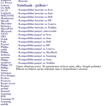
Kingston
- Baterije
LC Power
Notebook - pribor
+
Lenovo
LG B2B
- Kompatibilne baterije za Acer
LG IT
Logitech
- Kompatibilne baterije za Asus
MAETONE
- Kompatibilne baterije za Dell
Manhattan
- Kompatibilne baterije za HP
Maxell
Microline
- Kompatibilne baterije za Lenovo
Robotics
- Kompatibilne baterije za Toshiba
MicroPOS
- Kompatibilni punjač, univerzalni
Microsoft
NZXT
- Kompatibilni punjač za Acer
OKI
- Kompatibilni punjač za Asus
Orink
- Kompatibilni punjač za Dell
Palit
Patriot
- Kompatibilni punjač za HP
Philips
- Kompatibilni punjač za Lenovo
audio
Philips
- Kompatibilni punjač za MacBook
dodatna
- Kompatibilni punjač za Samsung
oprema
- Kompatibilni punjač za Sony
Philips
monitori
- Kompatibilni punjač za Toshiba
Philips TV
Cijene uključuju porez. Ne garantiramo točnost opisa, slika i drugih podataka.
Philips
Klikom na željenu opciju mijenjate ispis u ekspandirani i obrnuto.
Water
Solutions
Port Designs
Profixx
Projecto
Razne stvari
Realme
mobile
Renusol
Samsung
B2B
Samsung IT
Samsung
mobile