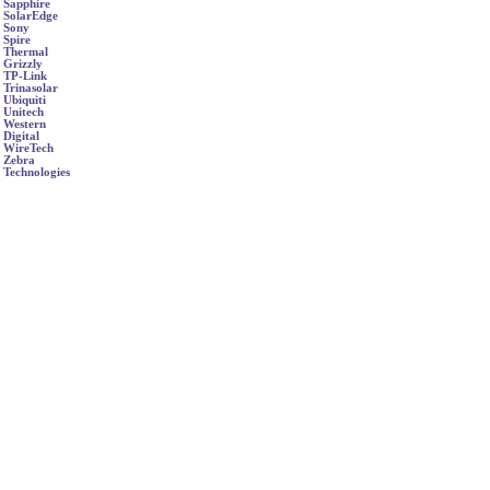
Sapphire
SolarEdge
Sony
Spire
Thermal
Grizzly
TP-Link
Trinasolar
Ubiquiti
Unitech
Western
Digital
WireTech
Zebra
Technologies