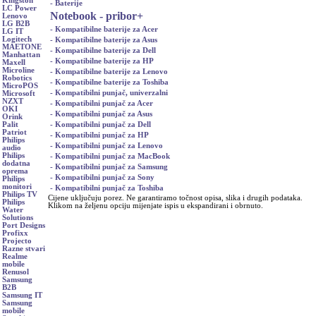
Kingston
- Baterije
LC Power
Notebook - pribor
+
Lenovo
LG B2B
- Kompatibilne baterije za Acer
LG IT
Logitech
- Kompatibilne baterije za Asus
MAETONE
- Kompatibilne baterije za Dell
Manhattan
- Kompatibilne baterije za HP
Maxell
Microline
- Kompatibilne baterije za Lenovo
Robotics
- Kompatibilne baterije za Toshiba
MicroPOS
- Kompatibilni punjač, univerzalni
Microsoft
NZXT
- Kompatibilni punjač za Acer
OKI
- Kompatibilni punjač za Asus
Orink
- Kompatibilni punjač za Dell
Palit
Patriot
- Kompatibilni punjač za HP
Philips
- Kompatibilni punjač za Lenovo
audio
Philips
- Kompatibilni punjač za MacBook
dodatna
- Kompatibilni punjač za Samsung
oprema
- Kompatibilni punjač za Sony
Philips
monitori
- Kompatibilni punjač za Toshiba
Philips TV
Cijene uključuju porez. Ne garantiramo točnost opisa, slika i drugih podataka.
Philips
Klikom na željenu opciju mijenjate ispis u ekspandirani i obrnuto.
Water
Solutions
Port Designs
Profixx
Projecto
Razne stvari
Realme
mobile
Renusol
Samsung
B2B
Samsung IT
Samsung
mobile