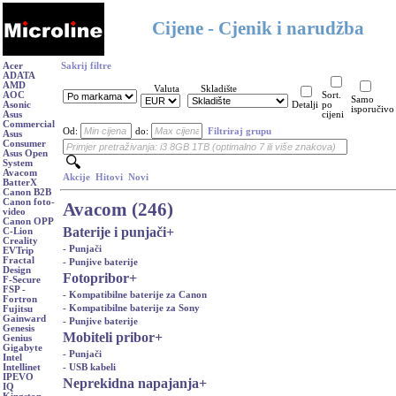
Cijene - Cjenik i narudžba
Acer
Sakrij filtre
ADATA
AMD
Valuta
Skladište
AOC
Sort.
Samo
Asonic
Detalji
po
isporučivo
Asus
cijeni
Commercial
Od:
do:
Filtriraj grupu
Asus
Consumer
Asus Open
System
Avacom
Akcije
Hitovi
Novi
BatterX
Canon B2B
Canon foto-
Avacom (246)
video
Canon OPP
Baterije i punjači
+
C-Lion
Creality
- Punjači
EVTrip
Fractal
- Punjive baterije
Design
Fotopribor
+
F-Secure
FSP -
- Kompatibilne baterije za Canon
Fortron
- Kompatibilne baterije za Sony
Fujitsu
Gainward
- Punjive baterije
Genesis
Mobiteli pribor
+
Genius
Gigabyte
- Punjači
Intel
- USB kabeli
Intellinet
IPEVO
Neprekidna napajanja
+
IQ