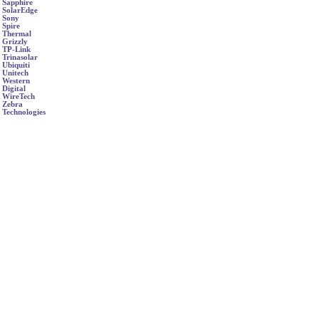
Sapphire
SolarEdge
Sony
Spire
Thermal
Grizzly
TP-Link
Trinasolar
Ubiquiti
Unitech
Western
Digital
WireTech
Zebra
Technologies