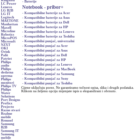
Kingston
- Baterije
LC Power
Notebook - pribor
+
Lenovo
LG B2B
- Kompatibilne baterije za Acer
LG IT
Logitech
- Kompatibilne baterije za Asus
MAETONE
- Kompatibilne baterije za Dell
Manhattan
- Kompatibilne baterije za HP
Maxell
Microline
- Kompatibilne baterije za Lenovo
Robotics
- Kompatibilne baterije za Toshiba
MicroPOS
- Kompatibilni punjač, univerzalni
Microsoft
NZXT
- Kompatibilni punjač za Acer
OKI
- Kompatibilni punjač za Asus
Orink
- Kompatibilni punjač za Dell
Palit
Patriot
- Kompatibilni punjač za HP
Philips
- Kompatibilni punjač za Lenovo
audio
Philips
- Kompatibilni punjač za MacBook
dodatna
- Kompatibilni punjač za Samsung
oprema
- Kompatibilni punjač za Sony
Philips
monitori
- Kompatibilni punjač za Toshiba
Philips TV
Cijene uključuju porez. Ne garantiramo točnost opisa, slika i drugih podataka.
Philips
Klikom na željenu opciju mijenjate ispis u ekspandirani i obrnuto.
Water
Solutions
Port Designs
Profixx
Projecto
Razne stvari
Realme
mobile
Renusol
Samsung
B2B
Samsung IT
Samsung
mobile