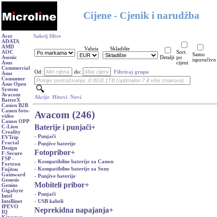
Cijene - Cjenik i narudžba
Acer
Sakrij filtre
ADATA
AMD
Valuta
Skladište
AOC
Sort.
Samo
Asonic
Detalji
po
isporučivo
Asus
cijeni
Commercial
Od:
do:
Filtriraj grupu
Asus
Consumer
Asus Open
System
Avacom
Akcije
Hitovi
Novi
BatterX
Canon B2B
Canon foto-
Avacom (246)
video
Canon OPP
Baterije i punjači
+
C-Lion
Creality
- Punjači
EVTrip
Fractal
- Punjive baterije
Design
Fotopribor
+
F-Secure
FSP -
- Kompatibilne baterije za Canon
Fortron
- Kompatibilne baterije za Sony
Fujitsu
Gainward
- Punjive baterije
Genesis
Mobiteli pribor
+
Genius
Gigabyte
- Punjači
Intel
- USB kabeli
Intellinet
IPEVO
Neprekidna napajanja
+
IQ