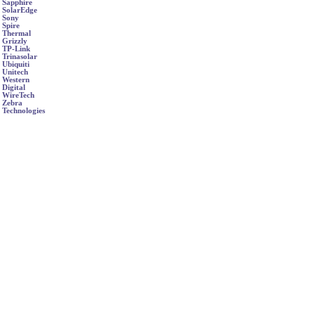
Sapphire
SolarEdge
Sony
Spire
Thermal
Grizzly
TP-Link
Trinasolar
Ubiquiti
Unitech
Western
Digital
WireTech
Zebra
Technologies