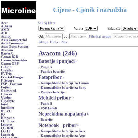
Cijene - Cjenik i narudžba
Acer
Sakrij filtre
ADATA
Valuta
Skladište
AMD
AOC
Asonic
Od:
do:
Filtriraj grupu
Asus Commercial
Akcije
Hitovi
Novi
Asus Consumer
Asus Open System
Avacom
Avacom (246)
BatterX
Canon B2B
Baterije i punjači
+
Canon foto-video
Canon OPP
- Punjači
C-Lion
Creality
- Punjive baterije
EVTrip
Fotopribor
+
Fractal Design
F-Secure
- Kompatibilne baterije za Canon
FSP - Fortron
Fujitsu
- Kompatibilne baterije za Sony
Gainward
- Punjive baterije
Genesis
Mobiteli pribor
+
Genius
Gigabyte
- Punjači
Intel
Intellinet
- USB kabeli
IPEVO
Neprekidna napajanja
+
IQ
Kingston
- Baterije
LC Power
Notebook - pribor
+
Lenovo
LG B2B
- Kompatibilne baterije za Acer
LG IT
Logitech
- Kompatibilne baterije za Asus