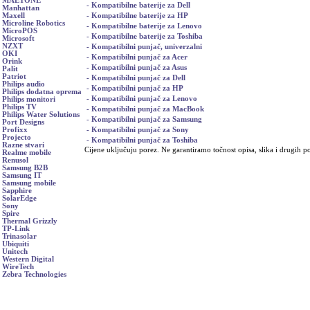
MAETONE
- Kompatibilne baterije za Dell
Manhattan
- Kompatibilne baterije za HP
Maxell
Microline Robotics
- Kompatibilne baterije za Lenovo
MicroPOS
- Kompatibilne baterije za Toshiba
Microsoft
NZXT
- Kompatibilni punjač, univerzalni
OKI
- Kompatibilni punjač za Acer
Orink
- Kompatibilni punjač za Asus
Palit
Patriot
- Kompatibilni punjač za Dell
Philips audio
- Kompatibilni punjač za HP
Philips dodatna oprema
- Kompatibilni punjač za Lenovo
Philips monitori
Philips TV
- Kompatibilni punjač za MacBook
Philips Water Solutions
- Kompatibilni punjač za Samsung
Port Designs
- Kompatibilni punjač za Sony
Profixx
Projecto
- Kompatibilni punjač za Toshiba
Razne stvari
Cijene uključuju porez. Ne garantiramo točnost opisa, slika i drugih p
Realme mobile
Renusol
Samsung B2B
Samsung IT
Samsung mobile
Sapphire
SolarEdge
Sony
Spire
Thermal Grizzly
TP-Link
Trinasolar
Ubiquiti
Unitech
Western Digital
WireTech
Zebra Technologies