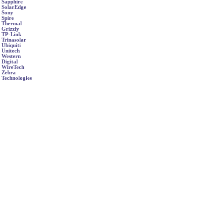
Sapphire
SolarEdge
Sony
Spire
Thermal
Grizzly
TP-Link
Trinasolar
Ubiquiti
Unitech
Western
Digital
WireTech
Zebra
Technologies