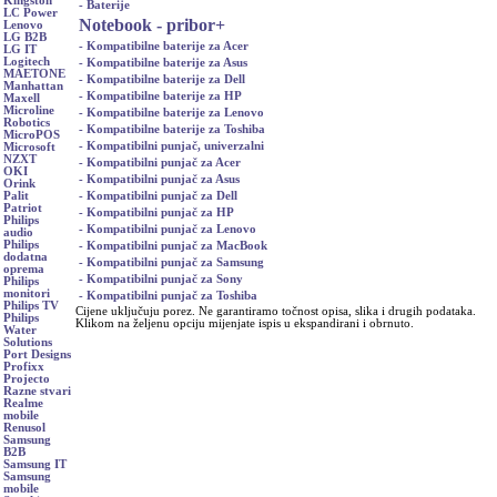
Kingston
- Baterije
LC Power
Notebook - pribor
+
Lenovo
LG B2B
- Kompatibilne baterije za Acer
LG IT
Logitech
- Kompatibilne baterije za Asus
MAETONE
- Kompatibilne baterije za Dell
Manhattan
- Kompatibilne baterije za HP
Maxell
Microline
- Kompatibilne baterije za Lenovo
Robotics
- Kompatibilne baterije za Toshiba
MicroPOS
- Kompatibilni punjač, univerzalni
Microsoft
NZXT
- Kompatibilni punjač za Acer
OKI
- Kompatibilni punjač za Asus
Orink
- Kompatibilni punjač za Dell
Palit
Patriot
- Kompatibilni punjač za HP
Philips
- Kompatibilni punjač za Lenovo
audio
Philips
- Kompatibilni punjač za MacBook
dodatna
- Kompatibilni punjač za Samsung
oprema
- Kompatibilni punjač za Sony
Philips
monitori
- Kompatibilni punjač za Toshiba
Philips TV
Cijene uključuju porez. Ne garantiramo točnost opisa, slika i drugih podataka.
Philips
Klikom na željenu opciju mijenjate ispis u ekspandirani i obrnuto.
Water
Solutions
Port Designs
Profixx
Projecto
Razne stvari
Realme
mobile
Renusol
Samsung
B2B
Samsung IT
Samsung
mobile