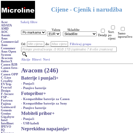
Cijene - Cjenik i narudžba
Acer
Sakrij filtre
ADATA
AMD
Valuta
Skladište
AOC
Sort.
Samo
Asonic
Detalji
po
isporučivo
Asus
cijeni
Commercial
Od:
do:
Filtriraj grupu
Asus
Consumer
Asus Open
System
Avacom
Akcije
Hitovi
Novi
BatterX
Canon B2B
Canon foto-
Avacom (246)
video
Canon OPP
Baterije i punjači
+
C-Lion
Creality
- Punjači
EVTrip
Fractal
- Punjive baterije
Design
Fotopribor
+
F-Secure
FSP -
- Kompatibilne baterije za Canon
Fortron
- Kompatibilne baterije za Sony
Fujitsu
Gainward
- Punjive baterije
Genesis
Mobiteli pribor
+
Genius
Gigabyte
- Punjači
Intel
- USB kabeli
Intellinet
IPEVO
Neprekidna napajanja
+
IQ