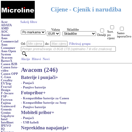
Cijene - Cjenik i narudžba
Acer
Sakrij filtre
ADATA
AMD
Valuta
Skladište
AOC
Sort.
Samo
Asonic
Detalji
po
isporučivo
Asus
cijeni
Commercial
Od:
do:
Filtriraj grupu
Asus
Consumer
Asus Open
System
Avacom
Akcije
Hitovi
Novi
BatterX
Canon B2B
Canon foto-
Avacom (246)
video
Canon OPP
Baterije i punjači
+
C-Lion
Creality
- Punjači
EVTrip
Fractal
- Punjive baterije
Design
Fotopribor
+
F-Secure
FSP -
- Kompatibilne baterije za Canon
Fortron
- Kompatibilne baterije za Sony
Fujitsu
Gainward
- Punjive baterije
Genesis
Mobiteli pribor
+
Genius
Gigabyte
- Punjači
Intel
- USB kabeli
Intellinet
IPEVO
Neprekidna napajanja
+
IQ