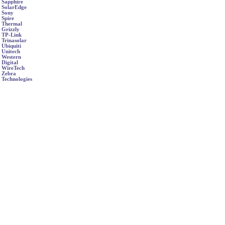
Sapphire
SolarEdge
Sony
Spire
Thermal
Grizzly
TP-Link
Trinasolar
Ubiquiti
Unitech
Western
Digital
WireTech
Zebra
Technologies