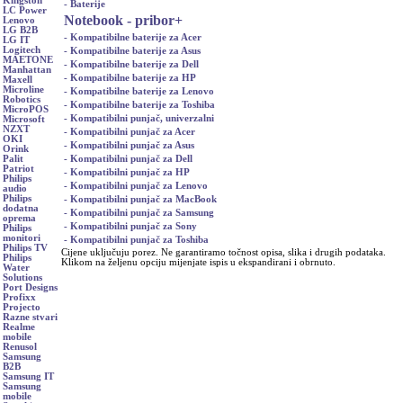
Kingston
- Baterije
LC Power
Notebook - pribor
+
Lenovo
LG B2B
- Kompatibilne baterije za Acer
LG IT
Logitech
- Kompatibilne baterije za Asus
MAETONE
- Kompatibilne baterije za Dell
Manhattan
- Kompatibilne baterije za HP
Maxell
Microline
- Kompatibilne baterije za Lenovo
Robotics
- Kompatibilne baterije za Toshiba
MicroPOS
- Kompatibilni punjač, univerzalni
Microsoft
NZXT
- Kompatibilni punjač za Acer
OKI
- Kompatibilni punjač za Asus
Orink
- Kompatibilni punjač za Dell
Palit
Patriot
- Kompatibilni punjač za HP
Philips
- Kompatibilni punjač za Lenovo
audio
Philips
- Kompatibilni punjač za MacBook
dodatna
- Kompatibilni punjač za Samsung
oprema
- Kompatibilni punjač za Sony
Philips
monitori
- Kompatibilni punjač za Toshiba
Philips TV
Cijene uključuju porez. Ne garantiramo točnost opisa, slika i drugih podataka.
Philips
Klikom na željenu opciju mijenjate ispis u ekspandirani i obrnuto.
Water
Solutions
Port Designs
Profixx
Projecto
Razne stvari
Realme
mobile
Renusol
Samsung
B2B
Samsung IT
Samsung
mobile