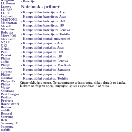
Kingston
- Baterije
LC Power
Notebook - pribor
+
Lenovo
LG B2B
- Kompatibilne baterije za Acer
LG IT
Logitech
- Kompatibilne baterije za Asus
MAETONE
- Kompatibilne baterije za Dell
Manhattan
- Kompatibilne baterije za HP
Maxell
Microline
- Kompatibilne baterije za Lenovo
Robotics
- Kompatibilne baterije za Toshiba
MicroPOS
- Kompatibilni punjač, univerzalni
Microsoft
NZXT
- Kompatibilni punjač za Acer
OKI
- Kompatibilni punjač za Asus
Orink
- Kompatibilni punjač za Dell
Palit
Patriot
- Kompatibilni punjač za HP
Philips
- Kompatibilni punjač za Lenovo
audio
Philips
- Kompatibilni punjač za MacBook
dodatna
- Kompatibilni punjač za Samsung
oprema
- Kompatibilni punjač za Sony
Philips
monitori
- Kompatibilni punjač za Toshiba
Philips TV
Cijene uključuju porez. Ne garantiramo točnost opisa, slika i drugih podataka.
Philips
Klikom na željenu opciju mijenjate ispis u ekspandirani i obrnuto.
Water
Solutions
Port Designs
Profixx
Projecto
Razne stvari
Realme
mobile
Renusol
Samsung
B2B
Samsung IT
Samsung
mobile