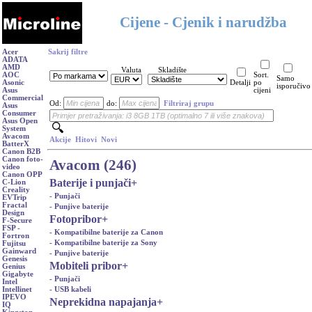
Cijene - Cjenik i narudžba
Acer
Sakrij filtre
ADATA
AMD
Valuta
Skladište
AOC
Sort.
Samo
Asonic
Detalji
po
isporučivo
Asus
cijeni
Commercial
Od:
do:
Filtriraj grupu
Asus
Consumer
Asus Open
System
Avacom
Akcije
Hitovi
Novi
BatterX
Canon B2B
Canon foto-
Avacom (246)
video
Canon OPP
Baterije i punjači
+
C-Lion
Creality
- Punjači
EVTrip
Fractal
- Punjive baterije
Design
Fotopribor
+
F-Secure
FSP -
- Kompatibilne baterije za Canon
Fortron
- Kompatibilne baterije za Sony
Fujitsu
Gainward
- Punjive baterije
Genesis
Mobiteli pribor
+
Genius
Gigabyte
- Punjači
Intel
- USB kabeli
Intellinet
IPEVO
Neprekidna napajanja
+
IQ