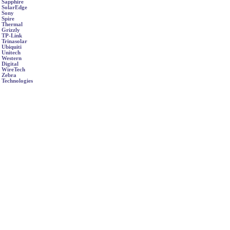
Sapphire
SolarEdge
Sony
Spire
Thermal
Grizzly
TP-Link
Trinasolar
Ubiquiti
Unitech
Western
Digital
WireTech
Zebra
Technologies