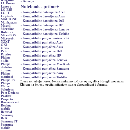
Kingston
- Baterije
LC Power
Notebook - pribor
+
Lenovo
LG B2B
- Kompatibilne baterije za Acer
LG IT
Logitech
- Kompatibilne baterije za Asus
MAETONE
- Kompatibilne baterije za Dell
Manhattan
- Kompatibilne baterije za HP
Maxell
Microline
- Kompatibilne baterije za Lenovo
Robotics
- Kompatibilne baterije za Toshiba
MicroPOS
- Kompatibilni punjač, univerzalni
Microsoft
NZXT
- Kompatibilni punjač za Acer
OKI
- Kompatibilni punjač za Asus
Orink
- Kompatibilni punjač za Dell
Palit
Patriot
- Kompatibilni punjač za HP
Philips
- Kompatibilni punjač za Lenovo
audio
Philips
- Kompatibilni punjač za MacBook
dodatna
- Kompatibilni punjač za Samsung
oprema
- Kompatibilni punjač za Sony
Philips
monitori
- Kompatibilni punjač za Toshiba
Philips TV
Cijene uključuju porez. Ne garantiramo točnost opisa, slika i drugih podataka.
Philips
Klikom na željenu opciju mijenjate ispis u ekspandirani i obrnuto.
Water
Solutions
Port Designs
Profixx
Projecto
Razne stvari
Realme
mobile
Renusol
Samsung
B2B
Samsung IT
Samsung
mobile