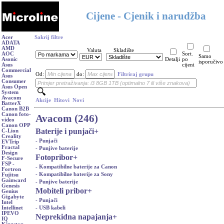
Cijene - Cjenik i narudžba
Acer
Sakrij filtre
ADATA
AMD
Valuta
Skladište
AOC
Sort.
Samo
Asonic
Detalji
po
isporučivo
Asus
cijeni
Commercial
Od:
do:
Filtriraj grupu
Asus
Consumer
Asus Open
System
Avacom
Akcije
Hitovi
Novi
BatterX
Canon B2B
Canon foto-
Avacom (246)
video
Canon OPP
Baterije i punjači
+
C-Lion
Creality
- Punjači
EVTrip
Fractal
- Punjive baterije
Design
Fotopribor
+
F-Secure
FSP -
- Kompatibilne baterije za Canon
Fortron
- Kompatibilne baterije za Sony
Fujitsu
Gainward
- Punjive baterije
Genesis
Mobiteli pribor
+
Genius
Gigabyte
- Punjači
Intel
- USB kabeli
Intellinet
IPEVO
Neprekidna napajanja
+
IQ