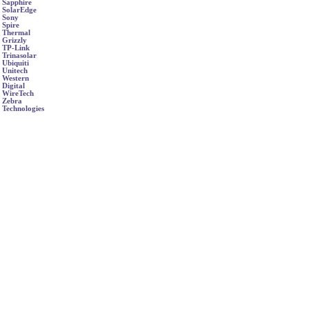
Sapphire
SolarEdge
Sony
Spire
Thermal
Grizzly
TP-Link
Trinasolar
Ubiquiti
Unitech
Western
Digital
WireTech
Zebra
Technologies