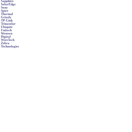
Sapphire
SolarEdge
Sony
Spire
Thermal
Grizzly
TP-Link
Trinasolar
Ubiquiti
Unitech
Western
Digital
WireTech
Zebra
Technologies