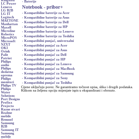
Kingston
- Baterije
LC Power
Notebook - pribor
+
Lenovo
LG B2B
- Kompatibilne baterije za Acer
LG IT
Logitech
- Kompatibilne baterije za Asus
MAETONE
- Kompatibilne baterije za Dell
Manhattan
- Kompatibilne baterije za HP
Maxell
Microline
- Kompatibilne baterije za Lenovo
Robotics
- Kompatibilne baterije za Toshiba
MicroPOS
- Kompatibilni punjač, univerzalni
Microsoft
NZXT
- Kompatibilni punjač za Acer
OKI
- Kompatibilni punjač za Asus
Orink
- Kompatibilni punjač za Dell
Palit
Patriot
- Kompatibilni punjač za HP
Philips
- Kompatibilni punjač za Lenovo
audio
Philips
- Kompatibilni punjač za MacBook
dodatna
- Kompatibilni punjač za Samsung
oprema
- Kompatibilni punjač za Sony
Philips
monitori
- Kompatibilni punjač za Toshiba
Philips TV
Cijene uključuju porez. Ne garantiramo točnost opisa, slika i drugih podataka.
Philips
Klikom na željenu opciju mijenjate ispis u ekspandirani i obrnuto.
Water
Solutions
Port Designs
Profixx
Projecto
Razne stvari
Realme
mobile
Renusol
Samsung
B2B
Samsung IT
Samsung
mobile