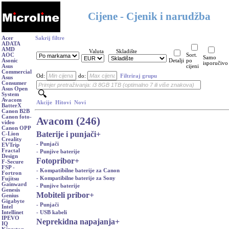
Cijene - Cjenik i narudžba
Acer
Sakrij filtre
ADATA
AMD
Valuta
Skladište
AOC
Sort.
Samo
Asonic
Detalji
po
isporučivo
Asus
cijeni
Commercial
Od:
do:
Filtriraj grupu
Asus
Consumer
Asus Open
System
Avacom
Akcije
Hitovi
Novi
BatterX
Canon B2B
Canon foto-
Avacom (246)
video
Canon OPP
Baterije i punjači
+
C-Lion
Creality
- Punjači
EVTrip
Fractal
- Punjive baterije
Design
Fotopribor
+
F-Secure
FSP -
- Kompatibilne baterije za Canon
Fortron
- Kompatibilne baterije za Sony
Fujitsu
Gainward
- Punjive baterije
Genesis
Mobiteli pribor
+
Genius
Gigabyte
- Punjači
Intel
- USB kabeli
Intellinet
IPEVO
Neprekidna napajanja
+
IQ