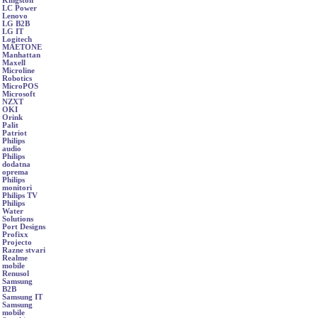
Kingston
LC Power
Lenovo
LG B2B
LG IT
Logitech
MAETONE
Manhattan
Maxell
Microline
Robotics
MicroPOS
Microsoft
NZXT
OKI
Orink
Palit
Patriot
Philips
audio
Philips
dodatna
oprema
Philips
monitori
Philips TV
Philips
Water
Solutions
Port Designs
Profixx
Projecto
Razne stvari
Realme
mobile
Renusol
Samsung
B2B
Samsung IT
Samsung
mobile