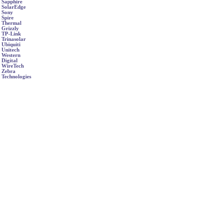
Sapphire
SolarEdge
Sony
Spire
Thermal
Grizzly
TP-Link
Trinasolar
Ubiquiti
Unitech
Western
Digital
WireTech
Zebra
Technologies