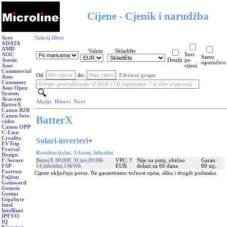
Cijene - Cjenik i narudžba
Acer
Sakrij filtre
ADATA
AMD
Valuta
Skladište
AOC
Sort.
Samo
Asonic
Detalji
po
isporučivo
Asus
cijeni
Commercial
Od:
do:
Filtriraj grupu
Asus
Consumer
Asus Open
System
Avacom
Akcije
Hitovi
Novi
BatterX
Canon B2B
Canon foto-
BatterX
video
Canon OPP
C-Lion
Creality
Solari-inverteri
+
EVTrip
Fractal
Rezidencijalni, 3-fazni, hibridni
Design
BatterX HOME 3f.inv,H10R-
VPC: ?
Nije na putu, obično
Garan.
F-Secure
14,hibridni,14kWh
EUR
dolazi za 60 dana
60 mj.
FSP -
Fortron
Cijene uključuju porez. Ne garantiramo točnost opisa, slika i drugih podataka.
Fujitsu
Gainward
Genesis
Genius
Gigabyte
Intel
Intellinet
IPEVO
IQ