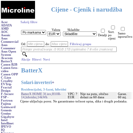
Cijene - Cjenik i narudžba
Acer
Sakrij filtre
ADATA
AMD
Valuta
Skladište
AOC
Sort.
Samo
Asonic
Detalji
po
isporučivo
Asus
cijeni
Commercial
Od:
do:
Filtriraj grupu
Asus
Consumer
Asus Open
System
Avacom
Akcije
Hitovi
Novi
BatterX
Canon B2B
Canon foto-
BatterX
video
Canon OPP
C-Lion
Creality
Solari-inverteri
+
EVTrip
Fractal
Rezidencijalni, 3-fazni, hibridni
Design
BatterX HOME 3f.inv,H10R-
VPC: ?
Nije na putu, obično
Garan.
F-Secure
14,hibridni,14kWh
EUR
dolazi za 60 dana
60 mj.
FSP -
Fortron
Cijene uključuju porez. Ne garantiramo točnost opisa, slika i drugih podataka.
Fujitsu
Gainward
Genesis
Genius
Gigabyte
Intel
Intellinet
IPEVO
IQ