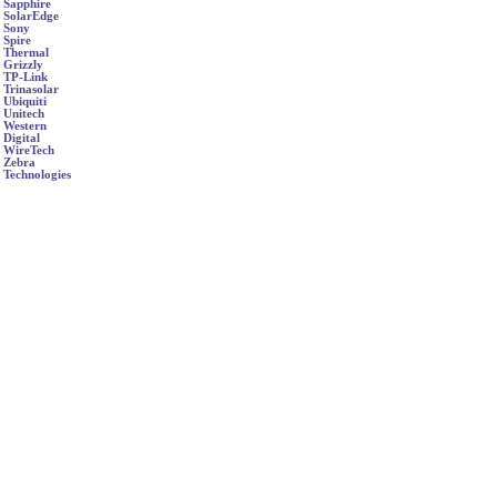
Sapphire
SolarEdge
Sony
Spire
Thermal
Grizzly
TP-Link
Trinasolar
Ubiquiti
Unitech
Western
Digital
WireTech
Zebra
Technologies