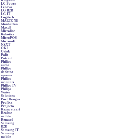
Kingston
LC Power
Lenovo
LG B2B
LG IT
Logitech
MAETONE
Manhattan
Maxell
Microline
Robotics
MicroPOS
Microsoft
NZXT
OKI
Orink
Palit
Patriot
Philips
audio
Philips
dodatna
oprema
Philips
monitori
Philips TV
Philips
Water
Solutions
Port Designs
Profixx
Projecto
Razne stvari
Realme
mobile
Renusol
Samsung
B2B
Samsung IT
Samsung
mobile