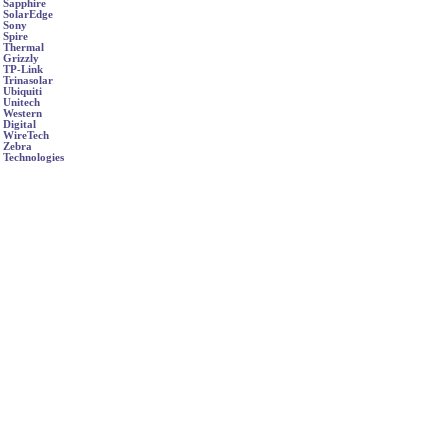
Sapphire
SolarEdge
Sony
Spire
Thermal
Grizzly
TP-Link
Trinasolar
Ubiquiti
Unitech
Western
Digital
WireTech
Zebra
Technologies