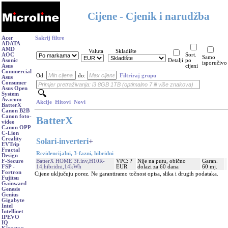
Cijene - Cjenik i narudžba
Acer
Sakrij filtre
ADATA
AMD
Valuta
Skladište
AOC
Sort.
Samo
Asonic
Detalji
po
isporučivo
Asus
cijeni
Commercial
Od:
do:
Filtriraj grupu
Asus
Consumer
Asus Open
System
Avacom
Akcije
Hitovi
Novi
BatterX
Canon B2B
Canon foto-
BatterX
video
Canon OPP
C-Lion
Creality
Solari-inverteri
+
EVTrip
Fractal
Rezidencijalni, 3-fazni, hibridni
Design
BatterX HOME 3f.inv,H10R-
VPC: ?
Nije na putu, obično
Garan.
F-Secure
14,hibridni,14kWh
EUR
dolazi za 60 dana
60 mj.
FSP -
Fortron
Cijene uključuju porez. Ne garantiramo točnost opisa, slika i drugih podataka.
Fujitsu
Gainward
Genesis
Genius
Gigabyte
Intel
Intellinet
IPEVO
IQ