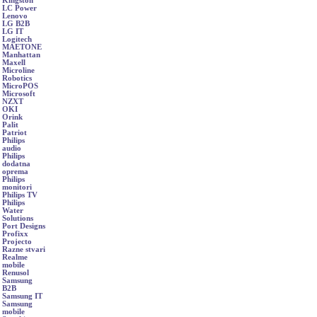
Kingston
LC Power
Lenovo
LG B2B
LG IT
Logitech
MAETONE
Manhattan
Maxell
Microline
Robotics
MicroPOS
Microsoft
NZXT
OKI
Orink
Palit
Patriot
Philips
audio
Philips
dodatna
oprema
Philips
monitori
Philips TV
Philips
Water
Solutions
Port Designs
Profixx
Projecto
Razne stvari
Realme
mobile
Renusol
Samsung
B2B
Samsung IT
Samsung
mobile