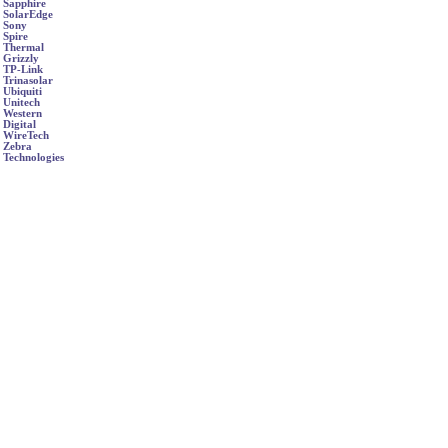
Sapphire
SolarEdge
Sony
Spire
Thermal
Grizzly
TP-Link
Trinasolar
Ubiquiti
Unitech
Western
Digital
WireTech
Zebra
Technologies