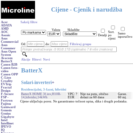
Cijene - Cjenik i narudžba
Acer
Sakrij filtre
ADATA
AMD
Valuta
Skladište
AOC
Sort.
Samo
Asonic
Detalji
po
isporučivo
Asus
cijeni
Commercial
Od:
do:
Filtriraj grupu
Asus
Consumer
Asus Open
System
Avacom
Akcije
Hitovi
Novi
BatterX
Canon B2B
Canon foto-
BatterX
video
Canon OPP
C-Lion
Creality
Solari-inverteri
+
EVTrip
Fractal
Rezidencijalni, 3-fazni, hibridni
Design
BatterX HOME 3f.inv,H10R-
VPC: ?
Nije na putu, obično
Garan.
F-Secure
14,hibridni,14kWh
EUR
dolazi za 60 dana
60 mj.
FSP -
Fortron
Cijene uključuju porez. Ne garantiramo točnost opisa, slika i drugih podataka.
Fujitsu
Gainward
Genesis
Genius
Gigabyte
Intel
Intellinet
IPEVO
IQ