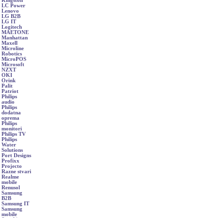
Kingston
LC Power
Lenovo
LG B2B
LG IT
Logitech
MAETONE
Manhattan
Maxell
Microline
Robotics
MicroPOS
Microsoft
NZXT
OKI
Orink
Palit
Patriot
Philips
audio
Philips
dodatna
oprema
Philips
monitori
Philips TV
Philips
Water
Solutions
Port Designs
Profixx
Projecto
Razne stvari
Realme
mobile
Renusol
Samsung
B2B
Samsung IT
Samsung
mobile