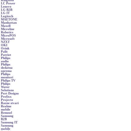
Kingston
LC Power
Lenovo
LG B2B
LG IT
Logitech
MAETONE
Manhattan
Maxell
Microline
Robotics
MicroPOS
Microsoft
NZXT
OKI
Orink
Palit
Patriot
Philips
audio
Philips
dodatna
oprema
Philips
monitori
Philips TV
Philips
Water
Solutions
Port Designs
Profixx
Projecto
Razne stvari
Realme
mobile
Renusol
Samsung
B2B
Samsung IT
Samsung
mobile