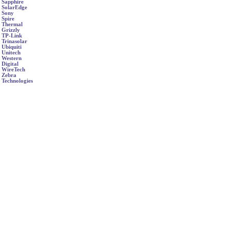
Sapphire
SolarEdge
Sony
Spire
Thermal
Grizzly
TP-Link
Trinasolar
Ubiquiti
Unitech
Western
Digital
WireTech
Zebra
Technologies