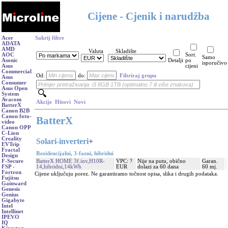
Cijene - Cjenik i narudžba
Acer
Sakrij filtre
ADATA
AMD
Valuta
Skladište
AOC
Sort.
Samo
Asonic
Detalji
po
isporučivo
Asus
cijeni
Commercial
Od:
do:
Filtriraj grupu
Asus
Consumer
Asus Open
System
Avacom
Akcije
Hitovi
Novi
BatterX
Canon B2B
Canon foto-
BatterX
video
Canon OPP
C-Lion
Creality
Solari-inverteri
+
EVTrip
Fractal
Rezidencijalni, 3-fazni, hibridni
Design
BatterX HOME 3f.inv,H10R-
VPC: ?
Nije na putu, obično
Garan.
F-Secure
14,hibridni,14kWh
EUR
dolazi za 60 dana
60 mj.
FSP -
Fortron
Cijene uključuju porez. Ne garantiramo točnost opisa, slika i drugih podataka.
Fujitsu
Gainward
Genesis
Genius
Gigabyte
Intel
Intellinet
IPEVO
IQ