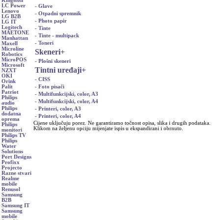
Kingston
LC Power
- Glave
Lenovo
- Otpadni spremnik
LG B2B
- Photo papir
LG IT
Logitech
- Tinte
MAETONE
- Tinte - multipack
Manhattan
- Toneri
Maxell
Microline
Skeneri
+
Robotics
MicroPOS
- Plošni skeneri
Microsoft
Tintni uređaji
+
NZXT
OKI
- CISS
Orink
- Foto pisači
Palit
Patriot
- Multifunkcijski, color, A3
Philips
- Multifunkcijski, color, A4
audio
Philips
- Printeri, color, A3
dodatna
- Printeri, color, A4
oprema
Cijene uključuju porez. Ne garantiramo točnost opisa, slika i drugih podataka.
Philips
Klikom na željenu opciju mijenjate ispis u ekspandirani i obrnuto.
monitori
Philips TV
Philips
Water
Solutions
Port Designs
Profixx
Projecto
Razne stvari
Realme
mobile
Renusol
Samsung
B2B
Samsung IT
Samsung
mobile