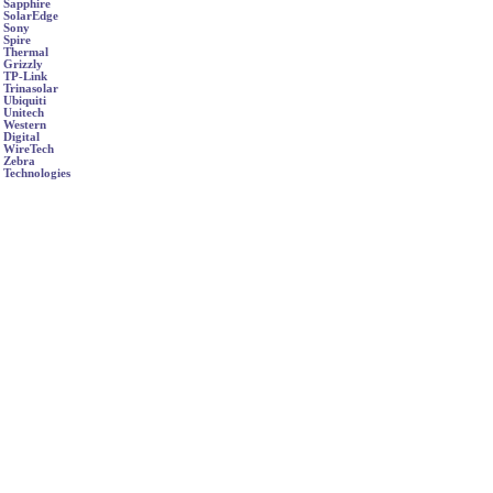
Sapphire
SolarEdge
Sony
Spire
Thermal
Grizzly
TP-Link
Trinasolar
Ubiquiti
Unitech
Western
Digital
WireTech
Zebra
Technologies