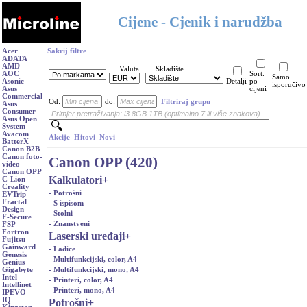
Cijene - Cjenik i narudžba
Acer
Sakrij filtre
ADATA
AMD
Valuta
Skladište
AOC
Sort.
Samo
Asonic
Detalji
po
isporučivo
Asus
cijeni
Commercial
Od:
do:
Filtriraj grupu
Asus
Consumer
Asus Open
System
Avacom
Akcije
Hitovi
Novi
BatterX
Canon B2B
Canon foto-
Canon OPP (420)
video
Canon OPP
Kalkulatori
+
C-Lion
Creality
- Potrošni
EVTrip
Fractal
- S ispisom
Design
- Stolni
F-Secure
- Znanstveni
FSP -
Fortron
Laserski uređaji
+
Fujitsu
Gainward
- Ladice
Genesis
- Multifunkcijski, color, A4
Genius
- Multifunkcijski, mono, A4
Gigabyte
Intel
- Printeri, color, A4
Intellinet
- Printeri, mono, A4
IPEVO
IQ
Potrošni
+