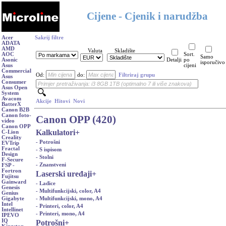
Cijene - Cjenik i narudžba
Acer
Sakrij filtre
ADATA
AMD
Valuta
Skladište
AOC
Sort.
Samo
Asonic
Detalji
po
isporučivo
Asus
cijeni
Commercial
Od:
do:
Filtriraj grupu
Asus
Consumer
Asus Open
System
Avacom
Akcije
Hitovi
Novi
BatterX
Canon B2B
Canon foto-
Canon OPP (420)
video
Canon OPP
Kalkulatori
+
C-Lion
Creality
- Potrošni
EVTrip
Fractal
- S ispisom
Design
- Stolni
F-Secure
- Znanstveni
FSP -
Fortron
Laserski uređaji
+
Fujitsu
Gainward
- Ladice
Genesis
- Multifunkcijski, color, A4
Genius
- Multifunkcijski, mono, A4
Gigabyte
Intel
- Printeri, color, A4
Intellinet
- Printeri, mono, A4
IPEVO
IQ
Potrošni
+