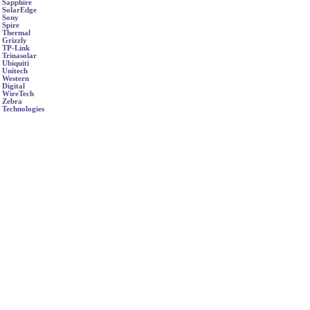
Sapphire
SolarEdge
Sony
Spire
Thermal
Grizzly
TP-Link
Trinasolar
Ubiquiti
Unitech
Western
Digital
WireTech
Zebra
Technologies