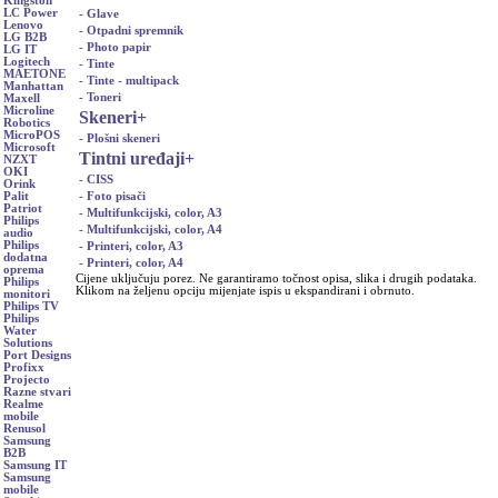
Kingston
LC Power
- Glave
Lenovo
- Otpadni spremnik
LG B2B
- Photo papir
LG IT
Logitech
- Tinte
MAETONE
- Tinte - multipack
Manhattan
- Toneri
Maxell
Microline
Skeneri
+
Robotics
MicroPOS
- Plošni skeneri
Microsoft
Tintni uređaji
+
NZXT
OKI
- CISS
Orink
- Foto pisači
Palit
Patriot
- Multifunkcijski, color, A3
Philips
- Multifunkcijski, color, A4
audio
Philips
- Printeri, color, A3
dodatna
- Printeri, color, A4
oprema
Cijene uključuju porez. Ne garantiramo točnost opisa, slika i drugih podataka.
Philips
Klikom na željenu opciju mijenjate ispis u ekspandirani i obrnuto.
monitori
Philips TV
Philips
Water
Solutions
Port Designs
Profixx
Projecto
Razne stvari
Realme
mobile
Renusol
Samsung
B2B
Samsung IT
Samsung
mobile