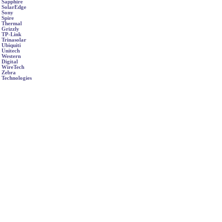
Sapphire
SolarEdge
Sony
Spire
Thermal
Grizzly
TP-Link
Trinasolar
Ubiquiti
Unitech
Western
Digital
WireTech
Zebra
Technologies