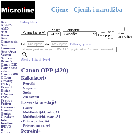
Cijene - Cjenik i narudžba
Acer
Sakrij filtre
ADATA
AMD
Valuta
Skladište
AOC
Sort.
Samo
Asonic
Detalji
po
isporučivo
Asus
cijeni
Commercial
Od:
do:
Filtriraj grupu
Asus
Consumer
Asus Open
System
Avacom
Akcije
Hitovi
Novi
BatterX
Canon B2B
Canon foto-
Canon OPP (420)
video
Canon OPP
Kalkulatori
+
C-Lion
Creality
- Potrošni
EVTrip
Fractal
- S ispisom
Design
- Stolni
F-Secure
- Znanstveni
FSP -
Fortron
Laserski uređaji
+
Fujitsu
Gainward
- Ladice
Genesis
- Multifunkcijski, color, A4
Genius
- Multifunkcijski, mono, A4
Gigabyte
Intel
- Printeri, color, A4
Intellinet
- Printeri, mono, A4
IPEVO
IQ
Potrošni
+