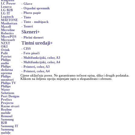
Kingston
LC Power
- Glave
Lenovo
- Otpadni spremnik
LG B2B
- Photo papir
LG IT
Logitech
- Tinte
MAETONE
- Tinte - multipack
Manhattan
- Toneri
Maxell
Microline
Skeneri
+
Robotics
MicroPOS
- Plošni skeneri
Microsoft
Tintni uređaji
+
NZXT
OKI
- CISS
Orink
- Foto pisači
Palit
Patriot
- Multifunkcijski, color, A3
Philips
- Multifunkcijski, color, A4
audio
Philips
- Printeri, color, A3
dodatna
- Printeri, color, A4
oprema
Cijene uključuju porez. Ne garantiramo točnost opisa, slika i drugih podataka.
Philips
Klikom na željenu opciju mijenjate ispis u ekspandirani i obrnuto.
monitori
Philips TV
Philips
Water
Solutions
Port Designs
Profixx
Projecto
Razne stvari
Realme
mobile
Renusol
Samsung
B2B
Samsung IT
Samsung
mobile