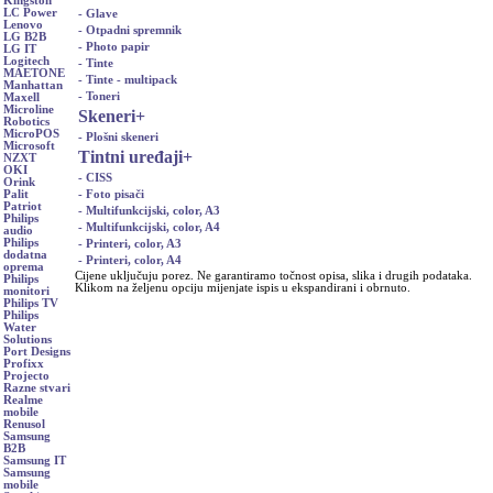
Kingston
LC Power
- Glave
Lenovo
- Otpadni spremnik
LG B2B
- Photo papir
LG IT
Logitech
- Tinte
MAETONE
- Tinte - multipack
Manhattan
- Toneri
Maxell
Microline
Skeneri
+
Robotics
MicroPOS
- Plošni skeneri
Microsoft
Tintni uređaji
+
NZXT
OKI
- CISS
Orink
- Foto pisači
Palit
Patriot
- Multifunkcijski, color, A3
Philips
- Multifunkcijski, color, A4
audio
Philips
- Printeri, color, A3
dodatna
- Printeri, color, A4
oprema
Cijene uključuju porez. Ne garantiramo točnost opisa, slika i drugih podataka.
Philips
Klikom na željenu opciju mijenjate ispis u ekspandirani i obrnuto.
monitori
Philips TV
Philips
Water
Solutions
Port Designs
Profixx
Projecto
Razne stvari
Realme
mobile
Renusol
Samsung
B2B
Samsung IT
Samsung
mobile