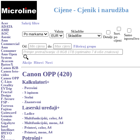
Cijene - Cjenik i narudžba
Acer
Sakrij filtre
ADATA
AMD
Valuta
Skladište
AOC
Sort.
Samo
Asonic
Detalji
po
isporučivo
Asus
cijeni
Commercial
Od:
do:
Filtriraj grupu
Asus
Consumer
Asus Open
System
Avacom
Akcije
Hitovi
Novi
BatterX
Canon B2B
Canon foto-
Canon OPP (420)
video
Canon OPP
Kalkulatori
+
C-Lion
Creality
- Potrošni
EVTrip
Fractal
- S ispisom
Design
- Stolni
F-Secure
- Znanstveni
FSP -
Fortron
Laserski uređaji
+
Fujitsu
Gainward
- Ladice
Genesis
- Multifunkcijski, color, A4
Genius
- Multifunkcijski, mono, A4
Gigabyte
Intel
- Printeri, color, A4
Intellinet
- Printeri, mono, A4
IPEVO
IQ
Potrošni
+