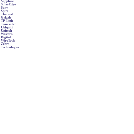
Sapphire
SolarEdge
Sony
Spire
Thermal
Grizzly
TP-Link
Trinasolar
Ubiquiti
Unitech
Western
Digital
WireTech
Zebra
Technologies