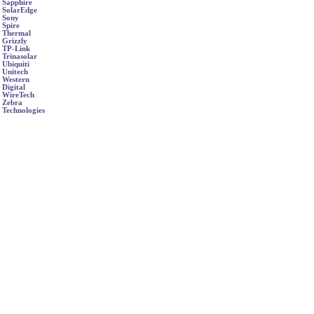
Sapphire
SolarEdge
Sony
Spire
Thermal
Grizzly
TP-Link
Trinasolar
Ubiquiti
Unitech
Western
Digital
WireTech
Zebra
Technologies