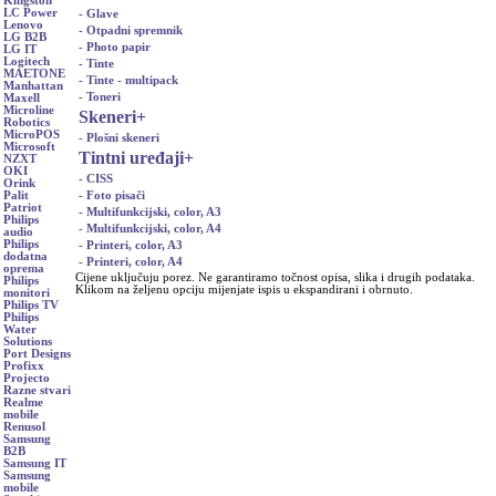
Kingston
LC Power
- Glave
Lenovo
- Otpadni spremnik
LG B2B
- Photo papir
LG IT
Logitech
- Tinte
MAETONE
- Tinte - multipack
Manhattan
- Toneri
Maxell
Microline
Skeneri
+
Robotics
MicroPOS
- Plošni skeneri
Microsoft
Tintni uređaji
+
NZXT
OKI
- CISS
Orink
- Foto pisači
Palit
Patriot
- Multifunkcijski, color, A3
Philips
- Multifunkcijski, color, A4
audio
Philips
- Printeri, color, A3
dodatna
- Printeri, color, A4
oprema
Cijene uključuju porez. Ne garantiramo točnost opisa, slika i drugih podataka.
Philips
Klikom na željenu opciju mijenjate ispis u ekspandirani i obrnuto.
monitori
Philips TV
Philips
Water
Solutions
Port Designs
Profixx
Projecto
Razne stvari
Realme
mobile
Renusol
Samsung
B2B
Samsung IT
Samsung
mobile