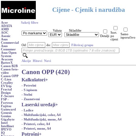
Cijene - Cjenik i narudžba
Acer
Sakrij filtre
ADATA
AMD
Valuta
Skladište
AOC
Sort.
Samo
Asonic
Detalji
po
isporučivo
Asus
cijeni
Commercial
Od:
do:
Filtriraj grupu
Asus
Consumer
Asus Open
System
Avacom
Akcije
Hitovi
Novi
BatterX
Canon B2B
Canon foto-
Canon OPP (420)
video
Canon OPP
Kalkulatori
+
C-Lion
Creality
- Potrošni
EVTrip
Fractal
- S ispisom
Design
- Stolni
F-Secure
- Znanstveni
FSP -
Fortron
Laserski uređaji
+
Fujitsu
Gainward
- Ladice
Genesis
- Multifunkcijski, color, A4
Genius
- Multifunkcijski, mono, A4
Gigabyte
Intel
- Printeri, color, A4
Intellinet
- Printeri, mono, A4
IPEVO
IQ
Potrošni
+